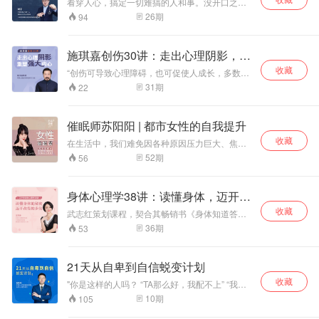
看穿人心，搞定一切难搞的人和事。没开口之
前，其实别人已经给了你想知道的答案
26
期
94
施琪嘉创伤30讲：走出心理阴影，重
塑强大内心
收藏
“创伤可导致心理障碍，也可促使人成长，多数人
成长了。”施琪嘉教授在创伤治疗领域研究超过25
31
期
22
年，他发现——每个人其实都有自我疗愈的本
能，而要实现这样的成长，需要我们把自我疗愈
的本能激发出来，重塑强大内心。
催眠师苏阳阳 | 都市女性的自我提升
收藏
在生活中，我们难免因各种原因压力巨大、焦虑
不安，琐事缠身、注意力难以集中、效率低下、
52
期
56
很多人还受失眠、衰老、肥胖等种种问题困扰。
N.G.H认证催眠治疗师 美国N.L.P国际专业执行师
苏阳阳博士将帮助你： 1.疗愈失眠，让你拥有优
身体心理学38讲：读懂身体，迈开改
质睡眠 2.卸下身心压力，不再受焦虑所困，内心
变步伐
收藏
平和 3.清除大脑杂念和负面情绪，使人际关系和
武志红策划课程，契合其畅销书《身体知道答
谐 4.疗愈被慢性不适困扰的人 5.用科学的方式激
案》理念； 平台力推、市面稀缺深度疗愈课，围
36
期
53
发大脑潜能，提升个人专注力
绕创伤、情绪、亲密关系、活力等热门议题，探
讨身体的种种症状、形态及背后原理，解放身
体、疏解情绪、促进关系； 另课程配有5节视频
21天从自卑到自信蜕变计划
版本，给予练习舞动的动作指点及要点。
收藏
"你是这样的人吗？ “TA那么好，我配不上” “我不
行，我会把事情搞砸的” “TA是不是不喜欢我” 领导
10
期
105
面前没法儿自信汇报成绩，别人在台前风光，你
只能在台后任劳任怨 遇到人多的场合就紧张，集