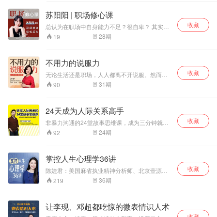
的能力，收获更好的人际关系和工作晋升机会。
苏阳阳 | 职场修心课
收藏
总认为在职场中自身能力不足？很自卑？ 其实是
我们不会洞察人心，不善于观察周围同事和领导
28
期
19
对你的言下之意。 这门课程可以让你做到“知
己”又“知彼";用高情商为你的领导力赋能。 用不同
的视角为你答疑解惑，陪你成长，教你学会轻松
不用力的说服力
应对职场的各种挑战。 全面提升五种职场能
收藏
力："决策力、思考力、链接力、执行力、影响
无论生活还是职场，人人都离不开说服。然而很
力。” 让你：思维升级 、理解深层 、视角多元 、
多人想拥有说服力，却搞错了说服的本质。说服
31
期
90
情绪松弛 、激发潜力、持续精进。
不是改变和控制，而是对方自己的选择，有效说
服是一个心悦诚服的过程，是不需要用力的。本
课程给大家的，不是搞定外在的口才技法，而是
24天成为人际关系高手
从自身开始的认知心法，不是教你通过说服改变
收藏
他人，而是掌握人观点改变的规律，是对方心悦
非暴力沟通的24堂故事思维课，成为三分钟就能
诚服的自发改变。不用力的说服力，是你对世界
讲好故事的沟通高手。
24
期
92
的影响力。本课程是一条让你登顶世界高手的自
我修炼之路。
掌控人生心理学36讲
收藏
陈婕君：美国麻省执业精神分析师、北京壹源心
理健康中心创始人。教你扫描“心理基因”，全面掌
36
期
219
控自己的人生。
让李现、邓超都吃惊的微表情识人术
收藏