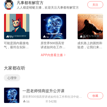
凡事都有解官方
关注
人人都是蜻蜓主播，欢迎关注凡事都有解官方
970
56
43
可能是国内最接地
原世界500强高管
成长路上的困扰和
气，最符合实际，
讲述如何在工作和
疑虑，让我们来帮
最正能量的恋爱类
生活中处理人际关
你解析
APP内查看主播
公开课，通过深入
系，给到大家条理
简出、逻辑严密的
清晰的思路和定
分析来解决男女交
位，来处理"人与
大家都在听
往中的问题，帮助
人“”人与事“之间的
你克服与异性交往
关系，提高解决问
时的心理障碍，收
题的能力，收获更
心理学
获真正美好的爱
好的人际关系和工
情。
作晋升机会。
一思老师情商提升公开课
收藏
原世界500强高管讲述如何在工作和生活中处理
人际关系，给到大家条理清晰的思路和定位，来
542
期
56
处理"人与人“”人与事“之间的关系，提高解决问题