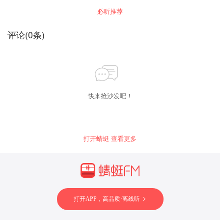
体活动更是能躲就躲，与同事关系一般 有好感的
必听推荐
异性不敢主动接近，错过本该美好的感情，留下
很多遗憾 人群中没有存在感，很难融入一个圈
子，措施获得优质人脉的机会 客户面前局促不
评论
(
0
条)
安，不知道该聊些什么，别人发展越来越好，你
还停留在原地 以上都是不同的自卑者相同的症状
，改变从相信开始！ "
快来抢沙发吧！
打开蜻蜓 查看更多
打开APP，高品质·离线听