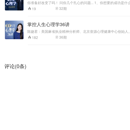
你准备好改变了吗！ 问你几个扎心的问题... 1、你想要的成功是
彼此、而是更好的保护自己 在同一个环境中强者和弱者的的分界线
32
期
19
掌控人生心理学36讲
陈婕君：美国麻省执业精神分析师、北京壹源心理健康中心创始人。
36
期
182
评论
(
0
条)