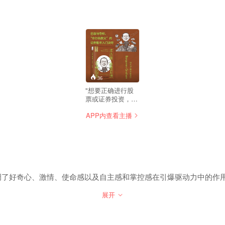
36
"想要正确进行股
票或证券投资，首
先要了解投资和企
APP内查看主播
业到底是怎样运行
的。 在投资中最重
要的到底是什么?
历史的泡沫可以告
诉我们经济的哪些
规律? 投资“小
白”需要了解什么?
如何成为“聪明的投
调了好奇心、激情、使命感以及自主感和掌控感在引爆驱动力中的作
资者”? 本书中有本
杰明·格雷厄姆
展开
(Benjamin
Graham,1894-
1976)关于投资的