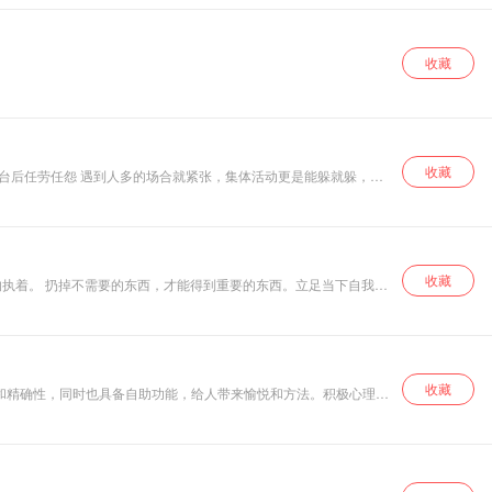
收藏
收藏
只能在台后任劳任怨 遇到人多的场合就紧张，集体活动更是能躲就躲，与
户面前局促不安，不知道该聊些什么，别人发展越来越好，你还停留
收藏
不靠外在，关键在于思维模式：是满足于现有成果、避免失败可能的固
收藏
和精确性，同时也具备自助功能，给人带来愉悦和方法。积极心理
心理读书会活动。通过积极心理学成长教练、训练营等课程，每年帮
理解幸福。找到自我，用积极的心理去拥抱幸福人生。