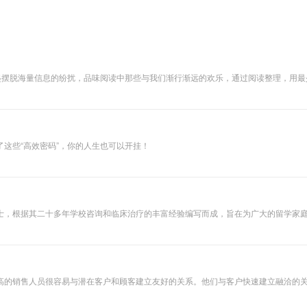
知识和主张。他是
沃伦·巴菲特的投资
导师，投资人眼中
的“华尔街教父”,著
有投资人反复研读
的巨作《聪明的投
资者》。他在书中
一起摆脱海量信息的纷扰，品味阅读中那些与我们渐行渐远的欢乐，通过阅读整理，用
邀请读者亲身体会
证券股市的机会与
陷阱，使读者在阅
读本书后能对当代
的投资市场有更深
刻的了解。"
这些“高效密码”，你的人生也可以开挂！
校咨询和临床治疗的丰富经验编写而成，旨在为广大的留学家庭保驾护航。 专辑是留学心理健康主题，详细分析
的压力，友谊爱情，情绪的自我调整，以及和家人的良好沟通等等方面。
高的销售人员很容易与潜在客户和顾客建立友好的关系。他们与客户快速建立融洽的关
销售人员的自我形象和自尊。自尊与销售成功之间似乎存在直接关系。书中讲述了道理
您的工作就越努力，您接触的人就越多，您获得的销售业绩就越好。成功和个人力量不