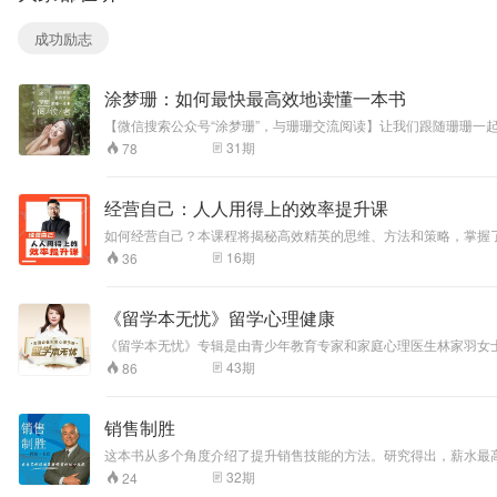
的理论。这本书向
读者细致的讲述了
成功励志
市场经济是如何运
行的，帮助读者把
握市场经济的相关
涂梦珊：如何最快最高效地读懂一本书
知识。"
【微信搜索公众号“涂梦珊”，与珊珊交流阅读】让我们跟随珊珊
31
期
78
经营自己：人人用得上的效率提升课
如何经营自己？本课程将揭秘高效精英的思维、方法和策略，掌握了
16
期
36
《留学本无忧》留学心理健康
《留学本无忧》专辑是由青少年教育专家和家庭心理医生林家羽女士，根据其二十多年学
的种种心理问题和应对方法，如何面对排斥和歧视，如何减轻学业
43
期
86
销售制胜
这本书从多个角度介绍了提升销售技能的方法。研究得出，薪水最
成功的80％或更多。人际效率比其他任何因素都更重要的是基于
32
期
24
您越成功，就越觉得自己是“赢家”。您越喜欢这种获胜的感觉，