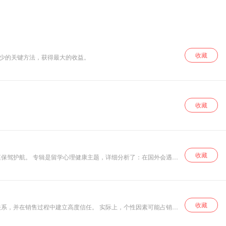
重要的人物，新古
典学派的创始人阿
尔弗雷德·马歇尔
（Alfred
Marshall，1842—
1924），将以超越
时代的视角，带领
收藏
最少的关键方法，获得最大的收益。
大家了解市场这个
广泛出现在我们生
活中，却又不被人
所彻底了解的概
念。本书用易于理
解的语言对市场的
收藏
含义、市场的种类
和特点、不同市场
类型的定价原理进
行逐一讲解，希望
能进一步提升各位
收藏
读者对经济学的认
了：在国外会遇到
知。"
收藏
系，并在销售过程中建立高度信任。 实际上，个性因素可能占销售
：您越喜欢自己，您的工作就会越好；您做得越好，就越认可自己。
断地螺旋式上升，从而将您推向领域顶峰。