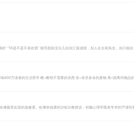
情搞砸的” “TA是不是不喜欢我” 领导面前没法儿自信汇报成绩，别人在台前风光，你
留下很多遗憾 人群中没有存在感，很难融入一个圈子，措施获得优质人脉的机会 客
身成长，颠覆认知思维 获取好的思维模式 比听一万个大道理重要 成功不在先天，
要不断的学习，说话之道，处事之道。 学
新颠覆财富认知概念 懂了断舍离 懂了为人处世 情商+智商+财商 掌握不落窠臼的思维和判
为哈佛最受欢迎的选修课。哈佛幸福课的沙哈尔教授说：积极心理学既有学术的严谨性
五花马积极心理创始人，顾波老师，长期从事积极心理学线上线下培训、亲子育儿及
解，根据中国人独有的心理情绪，独创适合国人的5分钟心理学，让人重新定义幸福，