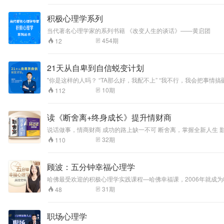
积极心理学系列
当代著名心理学家的系列书籍 《改变人生的谈话》——黄启团
454
期
12
21天从自卑到自信蜕变计划
"你是这样的人吗？ “TA那么好，我配不上” “我不行，我会把事
同事关系一般 有好感的异性不敢主动接近，错过本该美好的感情，
10
期
112
在原地 以上都是不同的自卑者相同的症状 ，改变从相信开始！ "
读《断舍离+终身成长》提升情财商
说话做事，情商财商 成功的路上缺一不可 断舍离，掌握全新人生 影响400万读者的生活哲学 断=断绝不需要的东西 舍=舍弃多余的废物 离=脱离对物品的执着。 扔掉不需要的东西，才能得到重要的东西。立足当下自我，
践行新陈代谢式美学思维。脱离心中执念，人生才能轻盈前行！ 终
32
期
110
定型，还是以努力为豪、寻求挑战机会的成长型，决定了你能在成功路上走多远。 每个人都应该保持终身成长的学习习惯，不管是生活还在职场，拥有良好额交集能力。 我们需
会使用“非暴力沟通” 避免言语上的指责、嘲讽、否定、说教 突破那些引发愤怒、沮丧、焦虑等负面情绪的思维方式 突破自我，重
断力 颠覆过去对金钱的观念 本专辑整合热门爆款书籍，配合五大版块，三大概念，让你学会抓住重点，学会沟通之术，同时帮助你平衡职场和生活的同时，突破个人认知，掌握财富密码。 学会驾驭大小场面，应对人生
顾波：五分钟幸福心理学
的突发状况 高情商处理人际关系，培养逆商突破格局
哈佛最受欢迎的积极心理学实践课程—哈佛幸福课，2006年就成
学，是一门帮助普通人活出积极、乐观、丰盈蓬勃人生的心理学。
31
期
48
助几十万需要心理疗愈的人群。通过对老版哈佛幸福心理课程的拆
职场心理学