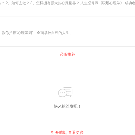
什么？ 2、如何去做？ 3、怎样拥有强大的心灵世界？ 人生必修课《职场心理学》 成
就在于谁能改变谁、 前提是谁能看清谁、 梳理你的逻辑关系、了解他人心理动向、 
教你扫描“心理基因”，全面掌控自己的人生。
必听推荐
快来抢沙发吧！
打开蜻蜓 查看更多