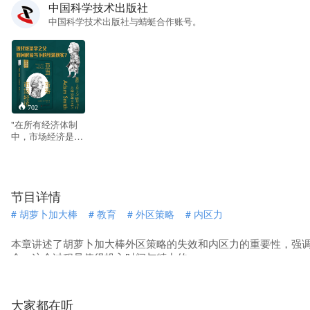
中国科学技术出版社
中国科学技术出版社与蜻蜓合作账号。
702
"在所有经济体制
中，市场经济是如
何运行的? 尽管市
场经济体制存在着
许多的不足，但至
今为止，这还是一
节目详情
种效率较高的经济
体制。 被称为“经
#
胡萝卜加大棒
#
教育
#
外区策略
#
内区力
济学之父”的亚当·
斯密(Adam
Smith,1723—
本章讲述了胡萝卜加大棒外区策略的失效和内区力的重要性，强
1790) 14岁就考入
命，这个过程是值得投入时间与精力的。
大学，在约300年
前就提出了影响世
界的自由贸易、市
场经济和劳动分工
大家都在听