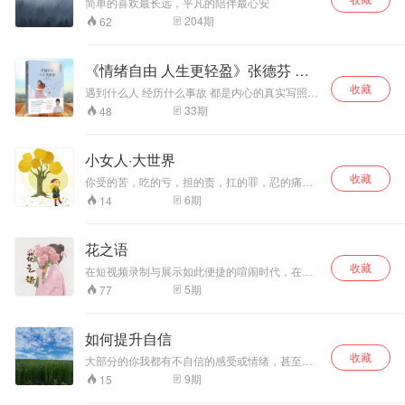
简单的喜欢最长远，平凡的陪伴最心安
204
期
62
《情绪自由 人生更轻盈》张德芬 精
读
收藏
遇到什么人 经历什么事故 都是内心的真实写照
所以照顾好哦的情绪 人生才会大不同
33
期
48
小女人·大世界
收藏
你受的苦，吃的亏，担的责，扛的罪，忍的痛，
到最后都会变成光，照亮你的路。《小女人·大世
6
期
14
界》分享女人心事。
花之语
收藏
在短视频录制与展示如此便捷的喧闹时代，在人
人皆可主播的互联网，我想，自己可以花时间用
5
期
77
文字与声音记录不断成长的生活。
如何提升自信
收藏
大部分的你我都有不自信的感受或情绪，甚至深
受其害。那么，或许，这些文字可以帮到你
9
期
15