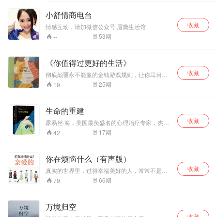
目，愚妄和死板教
条，用浅显天真的
小舒情商电台
语言写出了人类的
收藏
孤独寂寞、没有根
情感互动，请加微信公众号:眉黛生活馆
基随风流浪的命
53
期
--
运。同时，也表达
出作者对金钱关系
的批判，对真善美
《你值得过更好的生活》
的讴歌。 献给所有
收藏
彻底颠覆永不能赢的金钱游戏规则，让你耳目一
曾经是一名孩子的
新的丰盛法则
大人，虽然这件事
25
期
19
只有少部分人记
得。
生命的重建
收藏
露易丝·海，美国最负盛名的心理治疗专家，杰出
的心灵导师，美国著名作家。这本书就像一片宁
17
期
42
静的绿洲，可以净化心灵，唤醒我们对自己生命
的热爱。
你在烦恼什么（有声版）
收藏
真实的世界里，过得幸福美好的人，常常不是因
为多么聪明智慧，而是因为比较幸运。多点不同
66
期
79
角度的人生看法，你才有选择。仅此一次的人
生，我们瞪大眼睛，看清楚烦恼。让它滚蛋，或
者消化它，成为养料，丰富我们珍贵的三万天左
万境归空
右的生命。
收藏