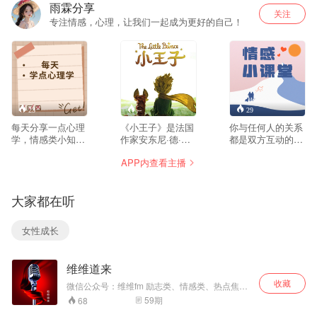
雨霖分享
关注
专注情感，心理，让我们一起成为更好的自己！
23
--
29
每天分享一点心理
《小王子》是法国
你与任何人的关系
学，情感类小知
作家安东尼·德·圣·
都是双方互动的结
识，提高自我认
埃克苏佩里于1942
果，一定你是做了
APP内查看主播
知，成为更好的自
年写成的著名儿童
什么或者没做什么
己！
文学短篇小说。本
才会成为今天这个
书的主人公是来自
样子。 结合情感，
大家都在听
外星球的小王子。
心理学，为你分享
书中以一位飞行员
更多情感知识，解
作为故事叙述者，
决你的恋爱问题，
女性成长
讲述了小王子从自
婚姻问题，原生家
己星球出发前往地
庭问题，更好提升
球的过程中，所经
自己，愿你更有
维维道来
历的各种历险。作
爱，更有趣，更幸
者以小王子的孩子
福！
收藏
微信公众号：维维fm 励志类、情感类、热点焦点
式的眼光，透视出
脱口秀。微信公众号：维维fm
59
期
68
成人的空虚、盲