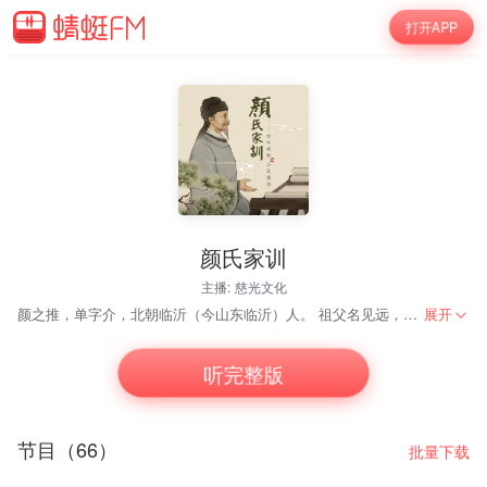
打开APP
颜氏家训
主播:
慈光文化
颜之推，单字介，北朝临沂（今山东临沂）人。 祖父名见远，博学有志行，南齐和帝时，官至录事参军，兼御史中丞。 父亲名协（亦作勰），幼孤，依赖舅氏养育成人。博涉群书，工于草隶飞白，荆楚之间的碑碣，都是他亲手所写。官至梁湘东王镇西府咨议参军。世代攻治《周官》、左氏学。 颜之推于梁武帝中大通三年（公元五三一年）生于江陵（今湖北江陵），早传家学。十二岁时，适遇湘东王自讲庄、老，颜之推便预为门徒，只因谈玄说虚，并非所好，仍然归习礼（《周官》）传（《左氏传》），博览群书，无不赅洽。初仕梁，为湘东王参军，后入北齐，任中书舍人。复因颜之推聪颖机悟，博识有才辩，应对闲明，又善长于文字，为尚书左仆射祖珽所赏识，后官至黄门侍郎。齐亡入周，为御史上士。隋开皇中，太子召为文学，深为礼重，不久因病终。 颜之推生有三子，长子名思鲁，次子名愍楚，三子名游秦，表不忘本之意。颜之推身处乱世，所更非一，见闻既多，感慨系之，乃就所悟所得，笔之以教家人。著有文集三十卷，家训二十篇，并行于世。
展开
听完整版
节目（66）
批量下载