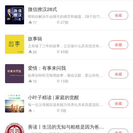
很多困惑不解，伤心难过悲痛欲绝，问自己问对
方为什么，不明白为什么，来这里找找是否你想
微信撩汉28式
要的解答吧，真心希望在这里能帮你摆脱情苦，
收藏
这会路过的同学。
帮助你解决不会聊天的痛苦和难题，28个技巧，
让你学会微信聊天！
27
期
77
故事辑
收藏
之前做了三年的故事，之后做什么其实也没有想
好，可能是故事，可能是脱口秀，也可能是音乐
43
期
26
分享，慢慢来吧。
爱情：有事来问我
收藏
如果你聆听完每期故事，都会沉默，那么你伤
过；如果你聆听完每期故事，都会回忆，那么你
13
期
70
爱过；如果你聆听完每期故事，都在想自己，那
么这个故事也是你的故事。每天晚上十点，《有
事来问我》，准时更新。
小叶子精读 | 家庭的觉醒
收藏
每一位父母都应该有能力培养出具有高度适应能
力并在情感上与父母保持深度联结的孩子。作者
3
期
--
向父母展示了如何更好地培养培养与孩子的关
系，让他们成长为真正的自己；同时也带领父母
踏上一段觉醒之旅，进入更平静、更有同情心和
善读丨生活的无知与粗糙是因为爸妈
智慧的状态。你可以： ***结束教养子女中的所有
收藏
纠结； ***学会为人父母却不用恐惧或焦虑； ***