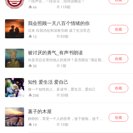
没钱？
一段声音，一段音乐，陪你说晚安！
结束和孩子的冲突； ***在家庭里创造亲密关系；
119
期
44
结合家校协同共育的实践经验，小叶子为父母解
读这本书，帮助父母加深对理论的理解，指导父
母在生活中更好地实操运用。
我会照顾一天八百个情绪的你
收藏
后来 自我消化和深夜失眠 成了生活常态
63
期
12
被讨厌的勇气_有声书朗读
收藏
你是否总在害怕他人的差评？是否困在 “满足期
待” 的牢笼里不敢前行？这本风靡全球的心理学佳
1
期
36
作，将为你揭开勇气的真相。我们以温柔朗读拆
解阿德勒心理学的核心智慧，带你看懂 “课题分
离” 如何斩断人际羁绊的枷锁，明白 “自我接纳”
知性 爱生活 爱自己
不是妥协而是觉醒，学会在他人的评价体系外，
收藏
建立属于自己的人生坐标。书中没有复杂的理论
做一个知性的人，多读书，爱生活，爱自己
堆砌，只有贴近生活的案例与指引：从摆脱过去
53
期
298
束缚到处理当下人际关系，从破解自卑情结到拥
抱真正的自由，每一段解读都像一场温和的心灵
对话。当你在深夜为他人目光焦虑时，当你因害
蕙子的木屋
怕拒绝而委屈自己时，让这些充满力量的声音陪
伴你 —— 原来真正的勇气，不是从不被讨厌，而
收藏
静静的，享受一个人的世界，放下烦恼，放下一
是纵然可能被讨厌，依然敢坚定地活出自己。愿
切想要忘记的事，放空自己，聆听属于自己的声
10
期
19
你在聆听中读懂：人生的答案，藏在 “不怕被讨
音，第一次，用于做自己不敢做的事，第一次，
厌” 的底气里。​
尝试不敢尝试的事。相信自己永远都是最棒的。