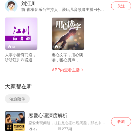
刘江川
关注
前 青檬音乐台主持人，爱玩儿音频滴主播~聆听
我，温暖你~
61
16
大事小情有门道，
走心文字，用心朗
听听江川咋说道
读，暖心男声，贴
心陪伴~
APP内查看主播
大家都在听
治愈陪伴
恋爱心理深度解析
收藏
恋爱出现问题，往往是心态出现问题，那么来这
里了解你的情绪问题出在哪里，你的思维哪里陷
277
期
47
入僵局.......在寻找爱的路上，我们跌跌撞撞，有