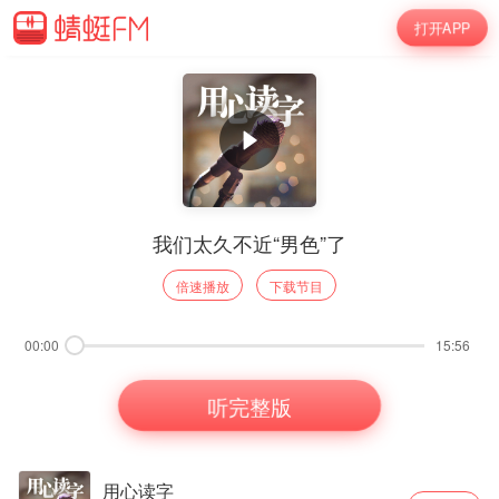
打开APP
我们太久不近“男色”了
倍速播放
下载节目
00:00
15:56
听完整版
用心读字