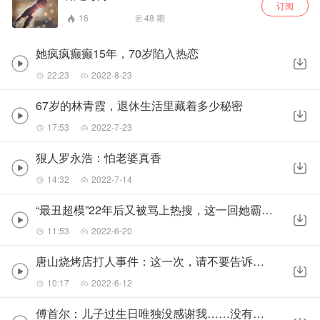
订阅
16
48
期
她疯疯癫癫15年，70岁陷入热恋
22:23
2022-8-23
67岁的林青霞，退休生活里藏着多少秘密
17:53
2022-7-23
狠人罗永浩：怕老婆真香
14:32
2022-7-14
“最丑超模”22年后又被骂上热搜，这一回她霸气回怼“爱谁谁”
11:53
2022-6-20
唐山烧烤店打人事件：这一次，请不要告诉女生如何保护自己！
10:17
2022-6-12
傅首尔：儿子过生日唯独没感谢我……没有界限感，伤孩子最深