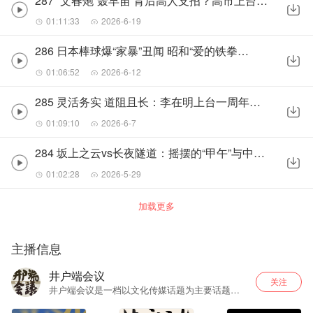
287 “文春炮”轰早苗 背后高人支招？高市上台200天后的日本政坛
01:11:33
2026-6-19
286 日本棒球爆“家暴”丑闻 昭和“爱的铁拳”遭制裁
01:06:52
2026-6-12
285 灵活务实 道阻且长：李在明上台一周年的外交成绩单
01:09:10
2026-6-7
284 坂上之云vs长夜隧道：摇摆的“甲午”与中日国运分岔
01:02:28
2026-5-29
加载更多
主播信息
井户端会议
关注
井户端会议是一档以文化传媒话题为主要话题，
以嘉宾对谈为主要形式的播客节目。主播wb：@