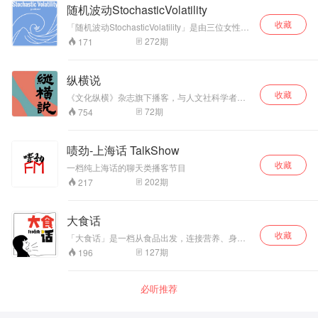
电影欣赏》等杂志供稿。 主播：小朱朱 影评人、
随机波动StochasticVolatility
法语译者、耳光观影团发起人 原中国国际广播电
收藏
台主持人，迷影网海外版负责人；译作包括《法
「随机波动StochasticVolatility」是由三位女性媒
国往事》、《电影手册》付东专栏等；曾任《锋
体人发起的一档泛文化类播客，每周三中午12:00
272
期
171
味》现场导演；精通法语、英语、日语，有欧洲
更新，新浪微博@随机波动StochasticVolatility。
多国剧组工作经历。
纵横说
收藏
《文化纵横》杂志旗下播客，与人文社科学者聊
有趣的事
72
期
754
啧劲-上海话 TalkShow
收藏
一档纯上海话的聊天类播客节目
202
期
217
大食话
收藏
「大食话」是一档从食品出发，连接营养、身体
与生活方式的播客。邀请来自食品行业不同年龄
127
期
196
段、不同细分领域、不同岗位的一线从业者，一
起把复杂的食品问题，说成听得懂、用得上的“食
品大白话”——关于食物的本质、安全、营养，以
必听推荐
及它如何真正影响我们的身体和生活方式。 打破
行业和消费者之间的信息差，把知情权和选择权
还给消费者，也让食品人被看见。 在这里，你能