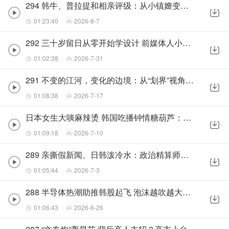
294 韩牛、普拉提和相亲评级：从小镇嬗变看韩国半导体热
01:23:40
2026-8-7
292 三十岁留日从零开始学设计 前媒体人小董的未来预想？
01:02:38
2026-7-31
291 不变的江河，变化的边境：从“划界”视角回看东北亚近代史
01:08:38
2026-7-17
日本女生大啖麻辣烫 韩国吃播钟情糖葫芦：中国新餐饮做对了什么？
01:09:18
2026-7-10
289 亲撕假新闻、日韩泼冷水：政治精算师李在明的“微操作”
01:05:44
2026-7-3
288 半导体热潮助推韩股起飞 泡沫越吹越大李在明该戳该灭？
01:06:43
2026-6-26