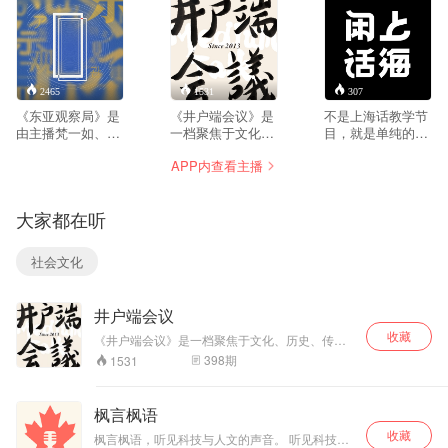
梵一如、节目官方wb：@井户端会议
2465
1531
307
《东亚观察局》是
《井户端会议》是
不是上海话教学节
由主播梵一如、沙
一档聚焦于文化、
目，就是单纯的聊
青青、权小星三人
历史、传媒等领域
天，聊魔都和魔都
APP内查看主播
为固定成员的对谈
的对谈型播客，每
人。
聊天节目，聚焦以
周六更新，不定期
中日韩三国为核心
加更。（主播：梵
大家都在听
的“东亚地区”的热
一如）
点话题、文化现象
以及历史趣闻。
社会文化
井户端会议
收藏
《井户端会议》是一档聚焦于文化、历史、传媒
等领域的对谈型播客，每周六更新，不定期加
398
期
1531
更。（主播：梵一如）
枫言枫语
收藏
枫言枫语，听见科技与人文的声音。 听见科技与