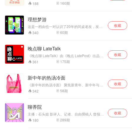
人文的声音。这是一档由开发者 @枫影JustinYan
160
期
188
和 设计师 @自力hzlzh 主持的播客节目。
理想梦游
收藏
这是一档由也一对认识了20年的同桌老友，发起
的谈话节目。看他们一男一女，一中一西，一E一
60
期
340
I如何在平凡生活中碰撞出新鲜的火花，更期待与
你一起畅谈所思所想，共赴理想生活。
晚点聊 LateTalk
收藏
《晚点聊 LateTalk》由《晚点 LatePost》出品。
最一手的科技访谈，最真实的从业者思考。
175
期
361
新中年的热汤冷面
收藏
《新中年的热汤冷面》 聚焦新青年、新中年与新
老年多元生活方式，生活中的方方面面，你关注
58
期
342
的也是我关心的。 不管你是几几后，人生总得说
以后。
聊养院
收藏
主播：石头姐 影评人、记者、自由撰稿人 曾报道
香港国际电影节、台湾金马奖、上海国际电影
289
期
180
节、海南岛国际电影节等国际电影活动。连续多
年为《看电影》、《南都娱乐周刊》、台湾《Fa