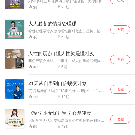
24讲
刘Sir将结合10年商海升级打怪经验，为你的职业
生涯提供心法+办法，助你走好职场每一步
25
期
36
人人必备的情绪管理课
收藏
哈佛心理学专家教你理性面对焦虑、压抑、愤
怒、沮丧、拖延
53
期
46
人性的弱点 | 懂人性就是懂社交
收藏
我们应该会承认一个事实：成人的焦虑和烦恼，
多半是来自于人际关系。 人际关系不仅影响着我
6
期
463
们每天的心情，还会操控我们是否能够升职加
薪，是否可以家庭美满，是否有番作为。它的影
响方方面面，它的重要性不言而喻。 怎样才能掌
21天从自卑到自信蜕变计划
控人际关系，让自己人生的旅途更加通畅？ 先去
收藏
了解“人性的弱点”！
"你是这样的人吗？ “TA那么好，我配不上” “我不
行，我会把事情搞砸的” “TA是不是不喜欢我” 领导
10
期
100
面前没法儿自信汇报成绩，别人在台前风光，你
只能在台后任劳任怨 遇到人多的场合就紧张，集
体活动更是能躲就躲，与同事关系一般 有好感的
《留学本无忧》留学心理健康
异性不敢主动接近，错过本该美好的感情，留下
收藏
很多遗憾 人群中没有存在感，很难融入一个圈
《留学本无忧》专辑是由青少年教育专家和家庭
子，措施获得优质人脉的机会 客户面前局促不
心理医生林家羽女士，根据其二十多年学校咨询
43
期
80
安，不知道该聊些什么，别人发展越来越好，你
和临床治疗的丰富经验编写而成，旨在为广大的
还停留在原地 以上都是不同的自卑者相同的症状
留学家庭保驾护航。 专辑是留学心理健康主题，