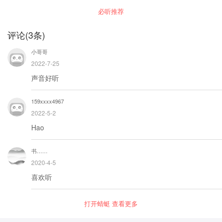
，改变从相信开始！ "
详细分析了：在国外会遇到的种种心理问题和应
必听推荐
对方法，如何面对排斥和歧视，如何减轻学业的
压力，友谊爱情，情绪的自我调整，以及和家人
的良好沟通等等方面。
评论
(
3
条)
小哥哥
2022-7-25
声音好听
159xxxx4967
2022-5-2
Hao
书……
2020-4-5
喜欢听
打开蜻蜓 查看更多