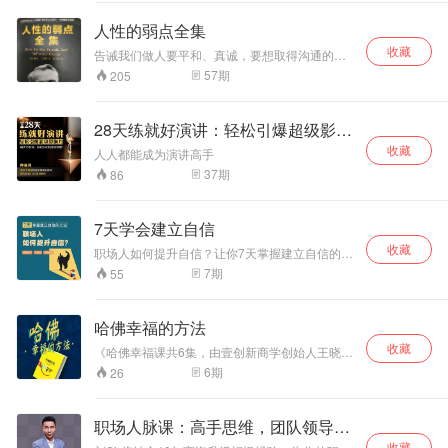
游、摄影、写书、
常生活、商务活动
服是一个心悦诚服的过程，是不需要用力的。本
或者参与公益事
课程给大家的，不是搞定外在的口才技法，而是
与交往中与人打交
人性的弱点全集
从自身开始的认知心法，不是教你通过说服改变
业。 本专辑帮助人
道，并有效地影响
收藏
他人，而是掌握人观点改变的规律，是对方心悦
们实现在家庭，生
他人；如何击败人
告诫我们做人要平和、真诚，要想取得沟通的成
诚服的自发改变。不用力的说服力，是你对世界
意，人际关系，健
功，就要尽量避免争辩的场面出现，因为争辩最
类的生存之敌——
57
期
205
的影响力。本课程是一条让你登顶世界高手的自
常见的情况是取得了胜利却失去了成功的机会。
康，心理，精神六
忧虑，以创造一种
我修炼之路。
读者可以通过品味本书内容，自觉地养成良好的
个生活的主要方面
幸福美好的人生。
习惯及优秀的品格。
都得到平衡协调的
28天练就好演讲：轻松引爆超级影响
发展。 我们要用
力
收藏
人人都能成为演讲高手
15年的时间影响一
亿人读书，1000个
37
期
86
家庭实现财务自
由！一起来吧！
7天学会建立自信
收藏
职场人如何提升自信？让你7天掌握建立自信的方
法
7
期
55
哈佛幸福的方法
收藏
《哈佛幸福课共6集，由壹创新商学创始人王晓芳
出品的书籍解读，这个风靡全球的畅销书本书解
6
期
26
读能够帮助每一个人开启智慧，通过运用简单易
行的方法，达到幸福的彼岸。在解读中，不仅把
人生分为四种类型：忙碌奔波型、享乐主义型、
职场人脉课：高手思维，团队领导力
虚无主义型、感悟幸福型，更具洞察力地解析了
收藏
大多数人不幸福的根本原因。