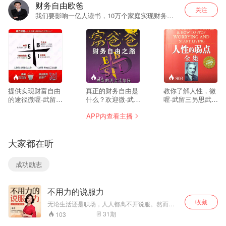
财务自由欧爸
关注
我们要影响一亿人读书，10万个家庭实现财务自
由和身心健康！一起来吧，欢迎您成为我们的社
群合伙人。
--
27
903
提供实现财富自由
真正的财务自由是
教你了解人性，微
的途径微喔-武留三
什么？欢迎微-武留
喔-武留三另思武思
另思武思尔妻，真
三另思武思尔妻
尔妻，世界成功学
APP内查看主播
正的财务自由是什
『富爸爸系列丛
第一书，戴尔·卡耐
么？ 财务自由，就
书』的作者罗伯特.
基成功学教育全书
是当你不工作的时
清崎说：今天你所
之一！世界上最畅
大家都在听
候，也不必为金钱
拥有的生活方式和
销、最经典、最实
发愁，因为你有其
结果都是由你的定
用的为人处世参考
他渠道的现金收
位来决定的。你要
书。欢迎V-伍陆叁
成功励志
入。当工作不再是
从根本上来解决生
零肆伍肆贰柒，“成
获得金钱的唯一手
活和工作中的问
人教育之父”戴尔·
段时，你便自由
题，就必须重新选
卡耐基的思想精华
不用力的说服力
了。可以有足够的
择你的人生定位。
和最激动人心的内
金钱、时间去做自
容，帮助你解决你
收藏
无论生活还是职场，人人都离不开说服。然而很
己真正想做的事
所面临的最大问
多人想拥有说服力，却搞错了说服的本质。说服
31
期
103
情，例如说：旅
题：如何在你的日
不是改变和控制，而是对方自己的选择，有效说