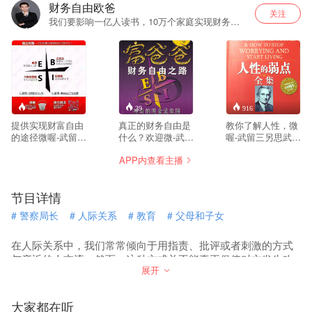
财务自由欧爸
关注
我们要影响一亿人读书，10万个家庭实现财务自
由和身心健康！一起来吧，欢迎您成为我们的社
群合伙人。
--
39
916
提供实现财富自由
真正的财务自由是
教你了解人性，微
的途径微喔-武留三
什么？欢迎微-武留
喔-武留三另思武思
另思武思尔妻，真
三另思武思尔妻
尔妻，世界成功学
APP内查看主播
正的财务自由是什
『富爸爸系列丛
第一书，戴尔·卡耐
么？ 财务自由，就
书』的作者罗伯特.
基成功学教育全书
是当你不工作的时
清崎说：今天你所
之一！世界上最畅
节目详情
候，也不必为金钱
拥有的生活方式和
销、最经典、最实
发愁，因为你有其
结果都是由你的定
用的为人处世参考
#
警察局长
#
人际关系
#
教育
#
父母和子女
他渠道的现金收
位来决定的。你要
书。欢迎V-伍陆叁
入。当工作不再是
从根本上来解决生
零肆伍肆贰柒，“成
获得金钱的唯一手
活和工作中的问
人教育之父”戴尔·
在人际关系中，我们常常倾向于用指责、批评或者刺激的方式
段时，你便自由
题，就必须重新选
卡耐基的思想精华
与亲近的人交流。然而，这种方式并不能真正促使对方发生改
了。可以有足够的
择你的人生定位。
和最激动人心的内
展开
变。实际上，许多罪犯也不自认为自己有错，并且会为自己的
金钱、时间去做自
容，帮助你解决你
行为找出各种借口和理由。心理学研究表明，批评只会引起怨
己真正想做的事
所面临的最大问
恨和羞愤，并不能真正促进对方做出根本性的改变。因此，在
情，例如说：旅
题：如何在你的日
大家都在听