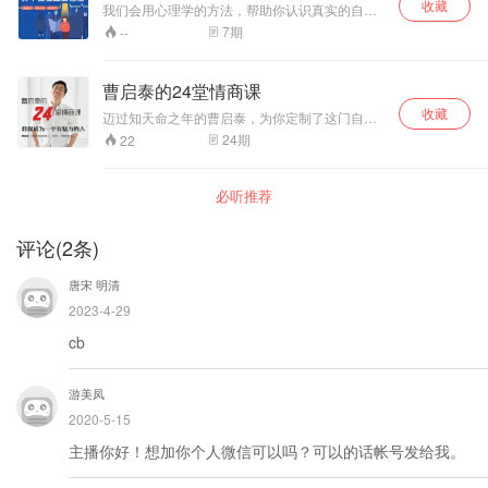
新定义幸福，理解幸福。找到自我，用积极的心
收藏
他人，而是掌握人观点改变的规律，是对方心悦
我们会用心理学的方法，帮助你认识真实的自
理去拥抱幸福人生。
诚服的自发改变。不用力的说服力，是你对世界
己，挖掘并释放出自己的内在潜能，让你在外向
7
期
--
的影响力。本课程是一条让你登顶世界高手的自
的世界中游刃有余的生活。我们想要告诉你，内
我修炼之路。
向和外向，其实只是一种存在于每个人身上的特
质而已，它们没有优劣之分，而只是组成了你这
曹启泰的24堂情商课
个“人”的千百种特质中的一个。所以，你可以不必
收藏
强迫自己外向的，你本来的样子就已经很好很好
迈过知天命之年的曹启泰，为你定制了这门自我
了。
提升的课外辅导课。他将大起大落的人生和55年
24
期
22
来的成败得失、经验智慧，通过24堂课的形式倾
囊相授。24堂情商课，事关人生重要命题，最终
教你成为一个高情商有魅力的人。
必听推荐
评论
(
2
条)
唐宋 明清
2023-4-29
cb
游美凤
2020-5-15
主播你好！想加你个人微信可以吗？可以的话帐号发给我。