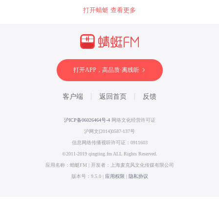
打开蜻蜓 查看更多
打开APP，高品质·离线听
客户端
返回首页
反馈
沪ICP备06026464号-4
网络文化经营许可证
沪网文[2014]0587-137号
信息网络传播视听许可证：0911603
©2011-2019 qingting.fm ALL Rights Reserved.
应用名称：蜻蜓FM | 开发者：上海麦克风文化传媒有限公司
版本号：9.5.0 |
应用权限
|
隐私协议