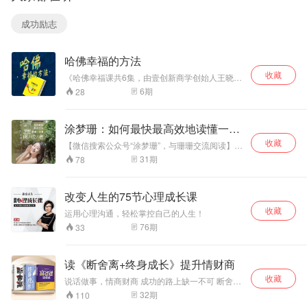
处理人际关系时应避免使用过度批评或指责的语言。
游、摄影、写书、
常生活、商务活动
或者参与公益事
与交往中与人打交
成功励志
业。 本专辑帮助人
道，并有效地影响
们实现在家庭，生
他人；如何击败人
意，人际关系，健
类的生存之敌——
哈佛幸福的方法
康，心理，精神六
忧虑，以创造一种
个生活的主要方面
幸福美好的人生。
收藏
《哈佛幸福课共6集，由壹创新商学创始人王晓芳
都得到平衡协调的
出品的书籍解读，这个风靡全球的畅销书本书解
6
期
28
发展。 我们要用
读能够帮助每一个人开启智慧，通过运用简单易
15年的时间影响一
行的方法，达到幸福的彼岸。在解读中，不仅把
亿人读书，1000个
人生分为四种类型：忙碌奔波型、享乐主义型、
涂梦珊：如何最快最高效地读懂一本
家庭实现财务自
虚无主义型、感悟幸福型，更具洞察力地解析了
由！一起来吧！
书
收藏
大多数人不幸福的根本原因。
【微信搜索公众号“涂梦珊”，与珊珊交流阅读】让
我们跟随珊珊一起摆脱海量信息的纷扰，品味阅
31
期
78
读中那些与我们渐行渐远的欢乐，通过阅读整
理，用最少的关键方法，获得最大的收益。
改变人生的75节心理成长课
收藏
运用心理沟通，轻松掌控自己的人生！
76
期
33
读《断舍离+终身成长》提升情财商
收藏
说话做事，情商财商 成功的路上缺一不可 断舍
离，掌握全新人生 影响400万读者的生活哲学 断
32
期
110
=断绝不需要的东西 舍=舍弃多余的废物 离=脱离