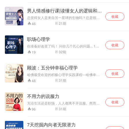
对物品的执着。 扔掉不需要的东西，才能得到重
要的东西。立足当下自我，践行新陈代谢式美学
男人情感修行课|读懂女人的逻辑和思
思维。脱离心中执念，人生才能轻盈前行！ 终身
维
收藏
成长，颠覆认知思维 获取好的思维模式 比听一万
总觉得女人是来自另一星球的生物吗？总是很多
个大道理重要 成功不在先天，不靠外在，关键在
奇奇怪怪的逻辑？不明白她们的思路，有时温柔
21
期
46
于思维模式：是满足于现有成果、避免失败可能
可人，有时却喜怒无常还蛮不讲理，让人抓不着
的固定型，还是以努力为豪、寻求挑战机会的成
头脑。 在本课程里，苏阳阳博士将为你拨云见
长型，决定了你能在成功路上走多远。 每个人都
雾，指点迷津。 搞懂你的那个她的语带双关，话
职场心理学
应该保持终身成长的学习习惯，不管是生活还在
里话外的内心真实诉求。 没有搞不定的人，只有
职场，拥有良好额交集能力。 我们需要不断的学
收藏
用不对的技巧。 智商决定走多快，情商决定走多
你准备好改变了吗！ 问你几个扎心的问题... 1、
习，说话之道，处事之道。 学会使用“非暴力沟
远。 你将拥有美满的亲密关系以及和谐的人际关
你想要的成功是什么？ 2、如何去做？ 3、怎样拥
32
期
19
通” 避免言语上的指责、嘲讽、否定、说教 突破
系。
有强大的心灵世界？ 人生必修课《职场心理学》
那些引发愤怒、沮丧、焦虑等负面情绪的思维方
成功者、创业者、辉煌者都在偷偷学。 请记住！
式 突破自我，重新颠覆财富认知概念 懂了断舍离
了解对方不是为了伤害彼此、而是更好的保护自
顾波：五分钟幸福心理学
懂了为人处世 情商+智商+财商 掌握不落窠臼的思
己 在同一个环境中强者和弱者的的分界线就在于
维和判断力 颠覆过去对金钱的观念 本专辑整合热
收藏
谁能改变谁、 前提是谁能看清谁、 梳理你的逻辑
哈佛最受欢迎的积极心理学实践课程—哈佛幸福
门爆款书籍，配合五大版块，三大概念，让你学
关系、了解他人心理动向、 掌握主动权。
课，2006年就成为哈佛最受欢迎的选修课。哈佛
31
期
48
会抓住重点，学会沟通之术，同时帮助你平衡职
幸福课的沙哈尔教授说：积极心理学既有学术的
场和生活的同时，突破个人认知，掌握财富密
严谨性和精确性，同时也具备自助功能，给人带
码。 学会驾驭大小场面，应对人生的突发状况 高
来愉悦和方法。积极心理学，是一门帮助普通人
情商处理人际关系，培养逆商突破格局
不用力的说服力
活出积极、乐观、丰盈蓬勃人生的心理学。五花
收藏
马积极心理创始人，顾波老师，长期从事积极心
无论生活还是职场，人人都离不开说服。然而很
理学线上线下培训、亲子育儿及心理读书会活
多人想拥有说服力，却搞错了说服的本质。说服
31
期
96
动。通过积极心理学成长教练、训练营等课程，
不是改变和控制，而是对方自己的选择，有效说
每年帮助几十万需要心理疗愈的人群。通过对老
服是一个心悦诚服的过程，是不需要用力的。本
版哈佛幸福心理课程的拆解，根据中国人独有的
课程给大家的，不是搞定外在的口才技法，而是
7天挖掘内向者无限潜力
心理情绪，独创适合国人的5分钟心理学，让人重
从自身开始的认知心法，不是教你通过说服改变