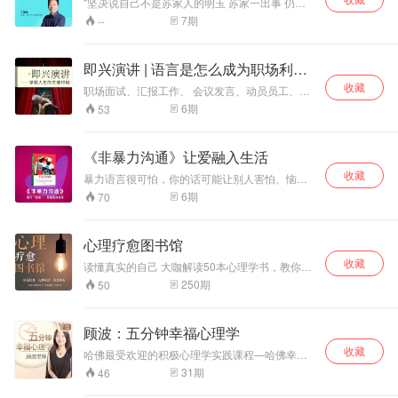
"坚决说自己不是苏家人的明玉 苏家一出事 仍
旧“没办法放着苏家不管” 生活、工作，总是被原
7
期
--
生家庭的羁绊 工作频频出错 被二哥打的重伤住院
或许我们会哀其不幸 但是，我们在这一家中看到
父辈、看到了自己、或者看到了身边某位朋友的
即兴演讲 | 语言是怎么成为职场利器
遭遇 逃离，却无法逃离密密麻麻的网； 任命，却
的
收藏
无法过内心的那道我欲挣脱的坎儿； 斩断原生家
职场面试、汇报工作、 会议发言、动员员工、商
庭密网，内疚、惭愧、自责、负罪感 深陷原生家
务谈判 ...... 每一个场合都需要你有效沟通 每一个
6
期
53
庭泥潭，痛苦、折磨、无法脱身 亲爱的！ 命，我
瞬间都能展现自己 每一个时刻都能让你获得赏识
们无法选择；但是，运，掌握我们自己的手里；
改变命运 如何把握每一个沟通瞬间？ 你需要学
让我们跟随壹点灵的首席咨询师、吉大心理学系
会，即兴演讲，提升即兴发言的能力
《非暴力沟通》让爱融入生活
丁建略教授一起从心理学角度斩断原生家庭的羁
绊，掌控自己的人生。 "
收藏
暴力语言很可怕，你的话可能让别人害怕、恼
怒、焦虑、困惑、尴尬、难过、受伤。
6
期
70
心理疗愈图书馆
收藏
读懂真实的自己 大咖解读50本心理学书，教你情
绪管理、改善沟通、建立自信
250
期
50
顾波：五分钟幸福心理学
收藏
哈佛最受欢迎的积极心理学实践课程—哈佛幸福
课，2006年就成为哈佛最受欢迎的选修课。哈佛
31
期
46
幸福课的沙哈尔教授说：积极心理学既有学术的
严谨性和精确性，同时也具备自助功能，给人带