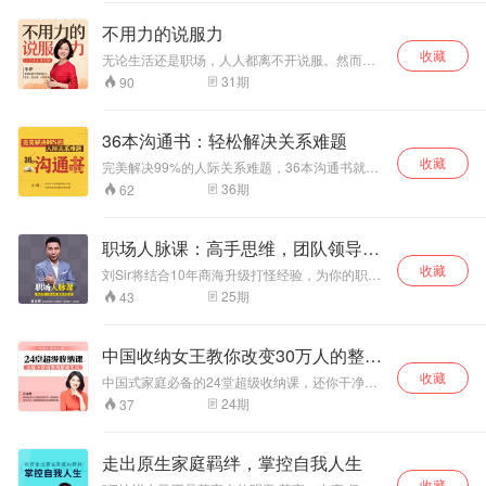
能从中获益,且越来
渐摆脱强迫症的困
通“。前者主要是我个人的体验，后者是从专业学
越好。 这里没有理
术的角度普及森田疗法和强迫症的有关知识，
扰。可以说，这是
不用力的说服力
而”经典50问“全部来源于临床咨询实践，通过真
论说教,因为理论说
一本实用性非常强
收藏
实呈现来访者的困惑，帮助解决具体问题，来帮
教对你不会有太大
的身心灵疗愈之
无论生活还是职场，人人都离不开说服。然而很
助大家澄清森田疗法的精义。 该专栏每周更新一
的帮助,也没有病理
多人想拥有说服力，却搞错了说服的本质。说服
书，可以真正帮助
31
期
90
期，希望可以带来您走向痊愈。
不是改变和控制，而是对方自己的选择，有效说
研究和诊断,因为这
强迫症者走出强迫
服是一个心悦诚服的过程，是不需要用力的。本
些东西应该属于专
的泥淖，拥有幸福
课程给大家的，不是搞定外在的口才技法，而是
业学术的学者?对
美满的生活。
36本沟通书：轻松解决关系难题
从自身开始的认知心法，不是教你通过说服改变
你而言,你需要的就
收藏
他人，而是掌握人观点改变的规律，是对方心悦
完美解决99%的人际关系难题，36本沟通书就够
是知道怎么做,照着
诚服的自发改变。不用力的说服力，是你对世界
啦！轻松拥有高情商，走到哪都吃得开！
方法去练习,你就会
36
期
62
的影响力。本课程是一条让你登顶世界高手的自
越来越好，这就是
我修炼之路。
本书的目的。
职场人脉课：高手思维，团队领导力
24讲
收藏
刘Sir将结合10年商海升级打怪经验，为你的职业
生涯提供心法+办法，助你走好职场每一步
25
期
43
中国收纳女王教你改变30万人的整理
术
收藏
中国式家庭必备的24堂超级收纳课，还你干净清
爽的精致生活。归纳1w+中国家庭整理案例，提
24
期
37
出独特“中国式收纳”观念，被《环球时报》《中国
新闻周刊》30多家媒体争相报道，24个整理实战
场景，赠送16个收纳工具实操音频，从居家收纳
走出原生家庭羁绊，掌控自我人生
到人生整理，拿回你的生活主动权！
收藏