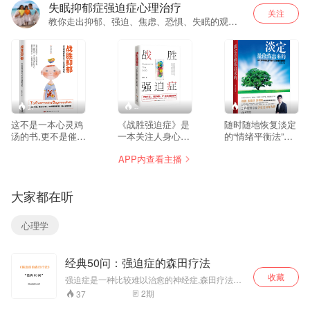
失眠抑郁症强迫症心理治疗
关注
教你走出抑郁、强迫、焦虑、恐惧、失眠的观息
法，教你一句话治好强迫症的亦止法。你的情
绪，我来解决。
27
--
42
这不是一本心灵鸡
《战胜强迫症》是
随时随地恢复淡定
汤的书,更不是催人
一本关注人身心健
的“情绪平衡法”；
振奋的励志书,这是
康成长的著作，摆
深入调整情绪的“观
APP内查看主播
一本纯粹实操的工
脱了一般心理学书
息法”； 失眠的观
具书?所以,你不能
籍重理论、轻实践
息法处理； 日常生
以读励志书或心灵
的模式，摒弃了长
活中的情绪调节
大家都在听
鸡汤的书的心态去
篇大论的说理讲
法； 7天情绪转化
看这本书,而是应仔
道，着重从心灵自
方案
细、耐心、反复地
救的角度出发，提
心理学
去看,并且照着书中
出了具体的、可行
方法去训练。 本书
的疗愈方法——亦
的价值在于实践,在
止法和观息法。并
经典50问：强迫症的森田疗法
于持续不断地练
通过让患者持续不
习。我希望你以坚
断地练习，达到净
收藏
强迫症是一种比较难以治愈的神经症,森田疗法是
定?精进的心去练
化心灵、保持平等
其特效疗法之一,以前我创建过两个专栏,分别
2
期
37
习,如此我们就一定
心的状态，进而逐
为:"森田疗法实践“和”强迫症和森田疗法知识一本