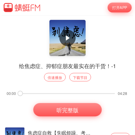
打开APP
给焦虑症、抑郁症朋友最实在的干货！-1
倍速播放
下载节目
00:00
04:28
听完整版
焦虑症自救【失眠烦躁、考前焦虑、考试焦虑、紧张不安】不焦虑的活法