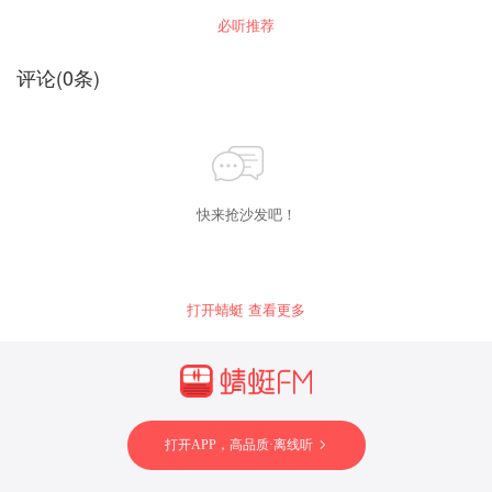
来愉悦和方法。积极心理学，是一门帮助普通人
必听推荐
活出积极、乐观、丰盈蓬勃人生的心理学。五花
马积极心理创始人，顾波老师，长期从事积极心
理学线上线下培训、亲子育儿及心理读书会活
评论
(
0
条)
动。通过积极心理学成长教练、训练营等课程，
每年帮助几十万需要心理疗愈的人群。通过对老
版哈佛幸福心理课程的拆解，根据中国人独有的
心理情绪，独创适合国人的5分钟心理学，让人重
新定义幸福，理解幸福。找到自我，用积极的心
理去拥抱幸福人生。
快来抢沙发吧！
打开蜻蜓 查看更多
打开APP，高品质·离线听