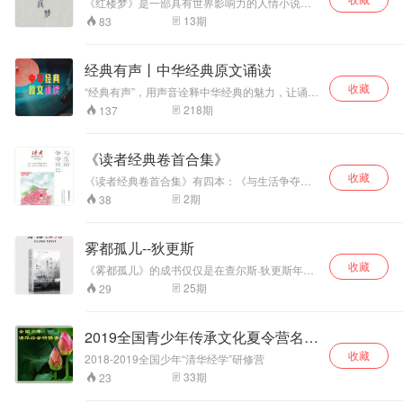
大名著
《红楼梦》是一部具有世界影响力的人情小说、
的节目中，和我一起去认识一个不一样的庄子
中国封建社会的百科全书、传统文化的集大成
13
期
83
吧！
者。其作者以“大旨谈情，实录其事”自勉，只按自
己的事体情理，按迹循踪，摆脱旧套，新鲜别
致，取得了非凡的艺术成就。“真事隐去，假语存
经典有声丨中华经典原文诵读
焉”的特殊笔法更是令后世读者脑洞大开，揣测之
收藏
说久而遂多。二十世纪以来，《红楼梦》更以其
“经典有声”，用声音诠释中华经典的魅力，让诵读
丰富深刻的思想底蕴和异常出色的艺术成就使学
之声成为您心灵的指引，一同追寻文化的根源，
218
期
137
术界产生了以其为研究对象的专门学问——红
拥抱智慧的宝藏。“经典有声”，为经典插上声音的
学。
翅膀，让经典活起来，飞入寻常百姓家，感悟先
贤智慧，启迪幸福人生。诵读者张恒宽，主任播
《读者经典卷首合集》
音员，从事广播电视和媒体传播工作28年，致力
收藏
于学习、传播、弘扬中华优秀传统文化，弘扬真
《读者经典卷首合集》有四本：《与生活争夺自
善美，传播正能量。
己》《你，是否敢于梦想》《站在烦恼里仰望幸
2
期
38
福》《你激起的水花可以掀动世界》。这是一套
感悟人生，抒发生活体验和生命认知的书，富有
情感，饱含哲思，让读者学会从新的角度看待和
雾都孤儿--狄更斯
体验庸碌的日常，进而让生活更富色彩和意义，
收藏
生命更加厚重和饱满。本套书的内容，堪称《读
《雾都孤儿》的成书仅仅是在查尔斯·狄更斯年仅
者》创刊三十余年的的精华，《读者》创刊三十
二十六岁的时候，这般年纪能有如此丰厚的社会
25
期
29
余年，发行600余期，成为国人的心灵读本，这
阅历以及如此灵动、直扣心弦的文笔创作出这样
是首次将《读者》最精华的卷首语进行分类编
一部不朽的巨作，不得不说查尔斯·狄更斯确实不
排，集结出版。内容以散文和诗歌为主，既有中
负生前身后之盛名，他是英国文学乃至世界文坛
2019全国青少年传承文化夏令营名师
外著名作家和诗人的作品，也有平民作家的作
的耀眼巨星。
品，但是无一例外，每一篇文章、每一首诗，都
讲座
收藏
2018-2019全国少年“清华经学”研修营
非常精要、优美、真挚，相信读者们一定会感受
33
期
23
到好文字的温度和力度。