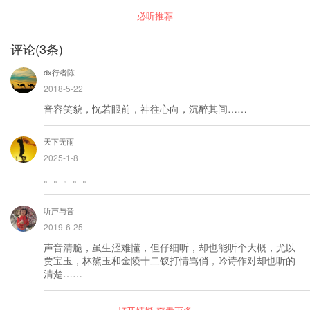
必听推荐
评论
(
3
条)
dx行者陈
2018-5-22
音容笑貌，恍若眼前，神往心向，沉醉其间……
天下无雨
2025-1-8
。。。。。
听声与音
2019-6-25
声音清脆，虽生涩难懂，但仔细听，却也能听个大概，尤以
贾宝玉，林黛玉和金陵十二钗打情骂俏，吟诗作对却也听的
清楚……