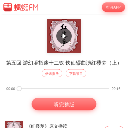
打开APP
第五回 游幻境指迷十二钗 饮仙醪曲演红楼梦（上）
倍速播放
下载节目
00:00
22:16
听完整版
《红楼梦》原文播读