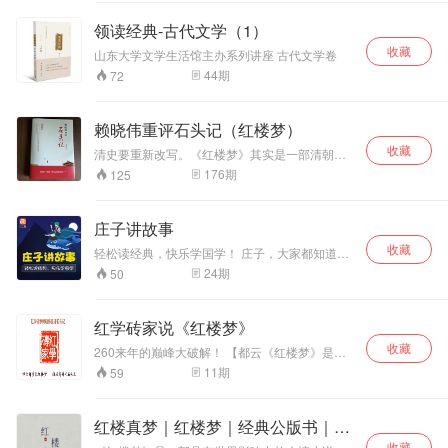
穷……
代，云蒸霞蔚，名家辈出，唐诗数量多达五万余
首。《唐诗三百首》选诗范围相当广泛，收录了
领读经典-古代文学（1）
77家诗，共311首，在数量上以杜甫诗最多，有
收藏
38首、王维诗29首、李白诗27首、李商隐诗22
山东大学文学生活馆主办系列讲座 古代文学卷
首。
44
期
72
赖晓伟重评石头记（红楼梦）
收藏
清史要重新改写。《红楼梦》其实是一部清朝的
史书。 其实，《红楼梦》书上讲得很明白，天上
176
期
125
的神瑛侍者（传国玺的化身）下凡，投胎到了大
清皇宫里。神瑛侍者转世成了贾宝玉。他享尽了
皇宫里的荣华富贵，最后重新变回石头，将在清
庄子讲故事
宫里的所见所闻（宫闱秘史）刻在了石头之上，
收藏
留给了后世。 原来，《红楼梦》的“红楼”二字其
轻松读经典，快乐学国学！ 庄子，大家都知道，
实是指紫禁城。书中的贾府其实就是大清皇家，
道家学派的代表人物，先秦庄子学派的创始人。
24
期
50
大观园则是圆明园，贾宝玉其实是大清皇帝，林
他曾经做过漆园小吏，相当于现在一个小管事
黛玉则是大清皇后。在《红楼梦》的背面，竟然
员。庄子一辈子生活在一个战乱纷争，战事频
写着孝庄下嫁、顺治出家、雍正暴死、乾隆身
繁，却到处求贤若渴的时代。他隐居不仕，终老
红学砖家说《红楼梦》
世、董鄂妃之死等大量的清宫秘史。 本书《赖晓
天年，一生没有什么社会名分。 听庄子的寓言故
伟重评石头记》典藏版自2021年出版以来，被众
收藏
事非常有意思，他的想象奇特，寓言故事又寓意
260来年的巅峰大破解！ 【都云《红楼梦》是古
多红楼梦迷誉为是对《红楼梦》真正的解读，足
深远。他一生看破功名，性格嬉笑怒骂，能言善
今小说的颠峰之作，却又有几人知道此帖将是
11
期
59
以让您领略260年来红学巅峰的奇光，不枉此生
辩；他又是一个天马行空、想象力丰富的人，我
《红楼梦》的颠峰破解？若干年后，此帖将以里
读《红楼梦》一场……
们能够感受到他强烈的浪漫主义风格。 我们推出
程碑式的壮举照亮整个红学之颠，指引未来红学
的这个庄子讲故事，精选的是《庄子》内篇当
的研究方向。丁酉年闰六月廿一。红学砖家】
红楼真梦｜红楼梦｜经典公版书｜四
中，公认的由庄子本人著述的故事，通过我们的
精心改编，以最轻松的方式呈现给大家！接下来
收藏