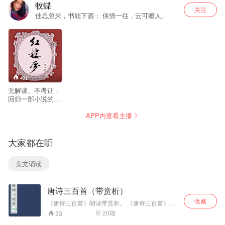
牧蝶
关注
佳思忽来，书能下酒； 侠情一往，云可赠人。
421
无解读、不考证，
回归一部小说的纯
趣味. 牧蝶以“人民
APP内查看主播
文学出版社”出版
的，当今普遍印行
的一百二十回本为
大家都在听
底本播读，带领听
众跟随木石前盟、
金玉良缘的故事发
美文诵读
展，一起体会诗化
情感的隐逸悱恻，
一起探求人生及青
唐诗三百首（带赏析）
春生命的真正价
值，点点忧情，丝
收藏
《唐诗三百首》朗读带赏析。 《唐诗三百首》是
丝入韵，于暇时静
一部流传很广的唐诗选集。唐朝（618年~907
20
期
33
听，得妙趣无
年）二百八十九年间，是中国诗歌发展的黄金时