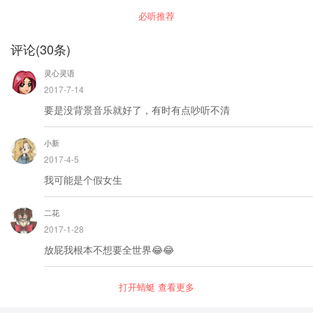
格局 诸葛孔明：分槽喂马，既是古人智慧，也是
必听推荐
现代管理先驱 古今中外，为人处世的破局之术，
从未少过 也留下了许多了经典。但是这些留下的
经典也大多晦涩难懂
评论
(
30
条)
灵心灵语
2017-7-14
要是没背景音乐就好了，有时有点吵听不清
小新
2017-4-5
我可能是个假女生
二花
2017-1-28
放屁我根本不想要全世界😂😂
打开蜻蜓 查看更多