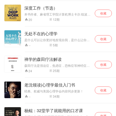
察和引导的一门学
徒信佛一样，虔诚的相信本书的内容，不能有哪
问，它能让你了解
怕丝毫的怀疑！相信相信的力量！
深度工作（节选）
最有趣的心理战
收藏
术，让你明白最基
本书作者、麻省理工学院计算机博士卡尔·纽波
本的策略思维，让
特，创立的“深度工作”概念，其含义为在无干扰的
12
期
20
状态下进行专注的职业活动，使个人的认知能力
你掌握最实用的博
达到极限。深度工作不是一项过时的技能，而是
弈技巧。
将人们从技术垄断导致的精神异化状态中解救出
无处不在的心理学
来的良药。
收藏
是什么可以让你更好地发现自我，是什么让你展
现出与众不同的A型特质，是什么可以帮助你不要
5
期
--
荒岛般地生活？本课程由南开大学管健副教授讲
授。
禅学的森田疗法解读
收藏
森田疗法是强迫症，焦虑症，恐怖症等神经症的
特效心理疗法，顺其自然的，为所当为的理论和
25
期
24
我国的佛学有很多共同的地方，本书是森田疗法
和佛学的对比研究和实践的书籍，能帮助强迫症
的朋友更多的走出症状的深渊，提升自己的心
老沈领读|心理学最佳入门书
灵。
收藏
经典、权威与美国心理学会内容同步更新！
34
期
--
杨鲲：32堂学了就能用的口才课
收藏