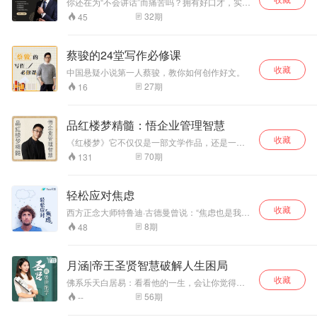
你还在为“不会讲话”而痛苦吗？拥有好口才，实现
表达自由，提升个人魅力学会说话比你想象中简
32
期
45
单
蔡骏的24堂写作必修课
收藏
中国悬疑小说第一人蔡骏，教你如何创作好文。
27
期
16
品红楼梦精髓：悟企业管理智慧
收藏
《红楼梦》它不仅仅是一部文学作品，还是一扇
打开中国传统文化的大门，一条融通多门学科的
70
期
131
路径。马经义认为“红学”是划分现代与传统学术的
分水岭区别于任何学术，红楼梦中也蕴含了不少
科学管理门道它体现在贾府上下的一朝一夕，值
轻松应对焦虑
得被现代企业管理者深入研究并借鉴
收藏
西方正念大师特鲁迪·古德曼曾说：“焦虑也是我，
但它不全是我，它是我的一部分。”我们会快乐，
8
期
48
也会焦虑，每个人如此。有时候，我们焦虑了，
也是可以的。 在这一系列冥想中，Matt Young将
带领我们学习七种正念应对焦虑的技巧和方法，
月涵|帝王圣贤智慧破解人生困局
教会我们如何应对当下的忧虑和恐慌、彻底控制
收藏
自己的焦虑情绪。希望每一次焦虑来袭的时候，
佛系乐天白居易：看看他的一生，会让你觉得轻
我们都能看见真实的自己，滑落下坠时借由这些
松很多 怎么从农村爬到权力巅峰？欧阳修的三大
56
期
--
正念方法抱住自己，安定头脑，平静心神。
格局，照耀千古 有钱人也苦恼？读懂了纳兰容
若，你才能读懂人生 从管鲍之交看优秀管理者的