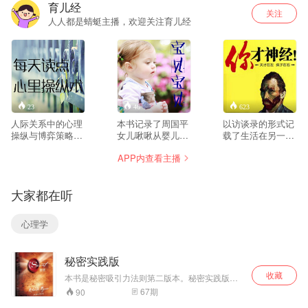
育儿经
关注
人人都是蜻蜓主播，欢迎关注育儿经
23
46
623
人际关系中的心理
本书记录了周国平
以访谈录的形式记
操纵与博弈策略。
女儿啾啾从婴儿到
载了生活在另一个
人与人的交往是心
少年生长过程中的
角落的人群（精神
APP内查看主播
与心的沟通和较
欢乐与忧愁。既有
病患者、心理障碍
量，为人处世也难
为人父母的思考与
者等边缘人）深
免会演绎成一场又
领悟，孩子的童趣
刻、视角独特的所
大家都在听
一场的心理博弈。
与智慧也贯穿其
思所想，让人们可
谁能看穿对方，看
中。它能激起孩子
以了解到疯子亦或
懂人心；谁能掩饰
心底最纯真的感
是天才真正的内心
心理学
自己，迷惑对手；
情，唤醒对童年趣
世界。
谁能知己知彼，应
事的记忆，更能唤
用正确的心理策
起孩子对父母及周
秘密实践版
略，谁就能在人际
围人的爱，教会孩
交往中占据有利位
子如何快乐地学
收藏
本书是秘密吸引力法则第二版本。秘密实践版！
置。心理操纵术是
习、健康地生长。
听完本书，听懂本书，你会成为你想成为的人！
67
期
90
对他人心理进行洞
你会得到你想要的一切！前提是 ：你必须像佛教