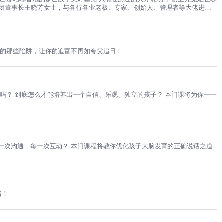
集团董事长王晓芳女士，与各行各业老板、专家、创始人、管理者等大佬进行
方向。
穷的那些陷阱，让你的追富不再如夸父追日！
怎么才能培养出一个自信、乐观、独立的孩子？ 本门课将为你一一
每一次沟通，每一次互动？ 本门课程将教你优化孩子大脑发育的正确说话之道
路！