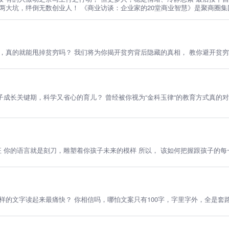
段两大坑，绊倒无数创业人！ 《商业访谈：企业家的20堂商业智慧》是聚商圈
势，人才培养等商业智慧，帮你打开思维、开拓眼界，快速洞察适合自己的创业
维，真的就能甩掉贫穷吗？ 我们将为你揭开贫穷背后隐藏的真相， 教你避开贫
关键期，科学又省心的育儿？ 曾经被你视为“金科玉律“的教育方式真的对吗？ 到底
征 你的语言就是刻刀，雕塑着你孩子未来的模样 所以， 该如何把握跟孩子的
样的文字读起来最痛快？ 你相信吗，哪怕文案只有100字，字里字外，全是套