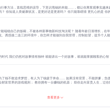
意识甩锅的本能......，都让你离客观事实越来越远 受过高等教育的你，可能对这个世界的基本事实一无所知 你
康状况，是更好还是更差吗？ 你只能靠瞎猜 更扎心的是 你的正确率还不如大猩猩……. 想要减少
答案，给你的思维打上补丁吧！
才能端稳自己的饭碗，不被各种新事物新科技淘汰呢？ 随着年龄日渐增长，在
化、诱惑接二连三的环境中，你怎样才能做到自我管理，控制欲望，提升个人能
学到高水平的技术， 成为难以复制的稀缺型人才 在任何时代的浪潮下，都能成
的时代 我们仍然对故事情有独钟 谁能讲出一个好故事，谁就能掌握顾客的心智
了钱不敢追求梦想，有人为了钱疲于奔命...... 如果没有背景，不能拼爹，
会财富世界的游戏规则； 教你拥有一台赚钱的机器； 助你走向富贵人生，过你