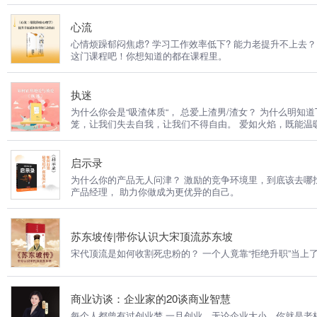
心流
心情烦躁郁闷焦虑? 学习工作效率低下? 能力老提升不上去？ 感觉不到一点幸福？ 那是你不懂如何获得“心流“体验！ 心流是什么？ 它凭什么能让我们工作更高
这门课程吧！你想知道的都在课程里。
执迷
为什么你会是“吸渣体质“， 总爱上渣男/渣女？ 为什么明知道TA
笼，让我们失去自我，让我们不得自由。 爱如火焰，既能温
启示录
为什么你的产品无人问津？ 激励的竞争环境里，到底该去哪找新机会？ 如何用最
产品经理， 助力你做成为更优异的自己。
苏东坡传|带你认识大宋顶流苏东坡
宋代顶流是如何收割死忠粉的？ 一个人竟靠“拒绝升职”当上
商业访谈：企业家的20谈商业智慧
每个人都曾有过创业梦 一旦创业，无论企业大小，你就是老