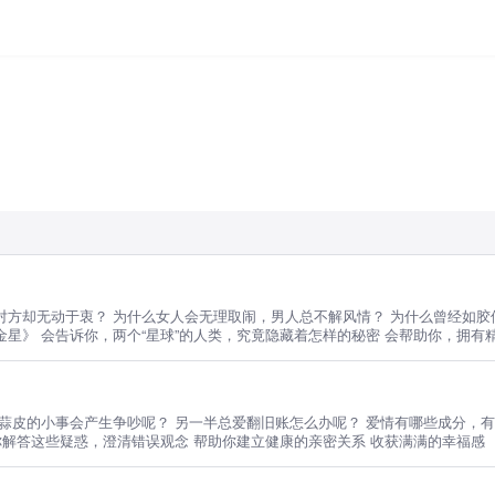
对方却无动于衷？ 为什么女人会无理取闹，男人总不解风情？ 为什么曾经如胶
星》 会告诉你，两个“星球”的人类，究竟隐藏着怎样的秘密 会帮助你，拥有
毛蒜皮的小事会产生争吵呢？ 另一半总爱翻旧账怎么办呢？ 爱情有哪些成分，
你解答这些疑惑，澄清错误观念 帮助你建立健康的亲密关系 收获满满的幸福感