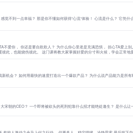
效？生活更幸福？ 我该怎么进入“心流“状态？ 跟我来学习
不爱你， 你还是要自欺欺人？ 为什么你心里老是充满恐惧， 担心TA爱上别人？ 为什么
暖彼此，也能烧伤彼此。 这门课将教大家掌握好爱的分寸和火候，学会正常地
快的速度打造出一个爆款产品？ 为什么说产品能力是所有职场人必备的能力？ 我们这门课，将一一解答这
了大宋朝的CEO？ 一个即将被砍头的死刑犯靠什么招才能绝处逢生？ 是什么
板 有的人激动之余马上付之行动， 但更多人，稳定情绪、冷静思索 最后按下