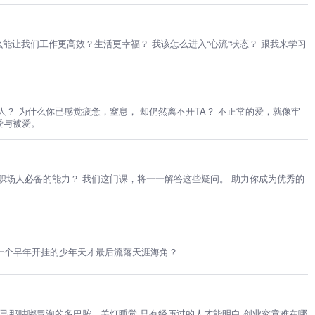
你已感觉疲惫，窒息， 却仍然离不开TA？ 不正常的爱，就像牢
爱与被爱。
些疑问。 助力你成为优秀的
让一个早年开挂的少年天才最后流落天涯海角？
自己那咕嘟冒泡的多巴胺，关灯睡觉 只有经历过的人才能明白 创业究竟难在哪