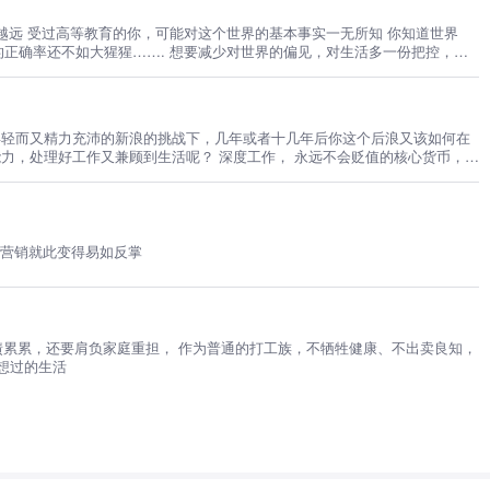
知道世界
对世界的偏见，对生活多一份把控，对
年轻而又精力充沛的新浪的挑战下，几年或者十几年后你这个后浪又该如何在
力，处理好工作又兼顾到生活呢？ 深度工作， 永远不会贬值的核心货币，
为不被淘汰、不可替代的强者
 营销就此变得易如反掌
负债累累，还要肩负家庭重担， 作为普通的打工族，不牺牲健康、不出卖良知，
想过的生活