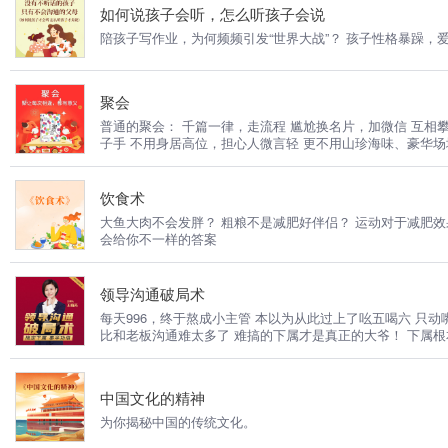
如何说孩子会听，怎么听孩子会说
陪孩子写作业，为何频频引发“世界大战”？ 孩子性格暴躁，
聚会
普通的聚会： 千篇一律，走流程 尴尬换名片，加微信 互相
子手 不用身居高位，担心人微言轻 更不用山珍海味、豪华
饮食术
大鱼大肉不会发胖？ 粗粮不是减肥好伴侣？ 运动对于减肥效果微乎其微？ 喝酒竟然有助于身体健康？ 以前 你以为的健康饮食
会给你不一样的答案
领导沟通破局术
每天996，终于熬成小主管 本以为从此过上了吆五喝六 只动嘴不动手的傲娇领导生活 
比和老板沟通难太多了 难搞的下属才是真正的大爷！ 下属
中国文化的精神
为你揭秘中国的传统文化。