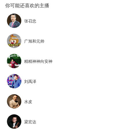
张召忠
广旭和元帅
精精神神向安神
刘禹泽
水皮
梁宏达