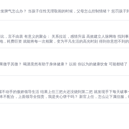
爱发脾气怎么办？ 当孩子任性无理取闹的时候，父母怎么控制情绪？ 惩罚孩子
攀比，言不由衷 有意义的聚会： 关系拉近，感情升温 高效建立人脉网络 找到
场地，耗费巨资 就能将每一次相聚，变为平凡生活的高光时刻 得到你意想不到
 可能都错了！！！ 最好的减肥方式是什么？ 健康饮食应该怎么吃？ 《饮食术》这门书课
结果上任三把火还没烧到第二把 就发现手下每天破事一箩筐！！ 00后管不了，70后不敢管 还有一个80后的老油
根本不配合，上面领导全指责，我是夹心饼干吗？ 新官上任，怎么让下属信服，