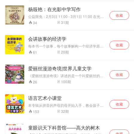
故事梗概 吴小小是名普通的小学生，迷迷糊糊总
被妈妈揍，可他心里有个梦想——找到会说话的
杨筱艳：在光影中学写作
小狗尼克。在寻找尼克的过程中，小小逐渐察觉
收藏
到尼克背后的故事，然而父母的不理解和老师深
公益限免：2月3日 11:00 - 3月1日 11:00 在光影
藏的秘密阻碍着他靠近真相。小小的梦想和大大
中学写作————让孩子们在电影里找到想象的
31
期
34
的现实交织碰撞，成长的烦恼、现实的困惑接踵
发动机，学会用影像思维观察生活记录生活，作
而至，小小能不能守住自己的坚持呢？尼克来
文从此不是无法逾越的高山，而是随心表达的美
了，可是它为什么非要离去？它身上背负着怎样
好出口。
会讲故事的经济学
的使命？这一切，是小小不曾面对的成长考
验……《尼克代表我》是著名儿童文学作家常新
收藏
每本书一个故事，每个故事解构一个经济学原
港历时2年，再次发力创作的长篇小说新作，是一
理，好玩有趣不怕孩子看不懂。通过故事化的案
20
期
61
部反映当代孩子心灵成长的深刻作品。作者视角
例和通俗的理论，从无到有模拟了现代经济社会
独特，将极具特色的自然景物、地方风情与少年
运行的方式，揭示了生活现象背后的经济学原
的成长百味和命运遭际交织错落，通过少年与陌
理。
爱丽丝漫游奇境|世界儿童文学
生小狗尼克的相识交往，进行了一次深情动人又
发人深省的讲述。 演播人员 健力宝
收藏
《爱丽丝漫游奇境》讲述的是一个叫爱丽丝的小
女孩和姐姐在河边看书时睡着了，梦中她追逐一
100
期
26
只穿着背心的兔子而掉进了兔子洞，从而来到一
个神奇的世界。在这个世界里，她时而变大时而
变小，有一次竟然还掉到了由自己的眼泪汇聚成
语言艺术小课堂
的池塘里。她还遇到了爱说教的公爵夫人、神秘
收藏
莫测的柴郡猫、假海龟、总是叫喊着要砍别人头
本专辑从拼音的声母韵母开始入手，教会孩子左
的扑克牌女王和一群扑克牌士兵，参加了一个疯
右的声韵母以及正确发音吐字，其中带有有趣的
32
期
153
狂茶会、一场古怪的球赛和一场审判，直到最后
绕口令，必背古诗和口语表达写作内容，让孩子
与女王发生冲突才醒来，发现自己依然躺在河
通过简单易学的方法，熟练掌握学科和课外知
边，姐姐正温柔地拂去落在她脸上的几片树叶。
识，后半部分设置了播音主持更系统专业的培训
童眼识天下科普馆——高大的树木
内容，让孩子们喜欢上说话，爱上表达，成为一
收藏
个有气质并且谈吐得体的孩子。 二、讲师 宝宝剧