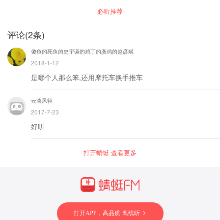
解，更具启发性；与大量改编名著类读物相比，
的误会给打败，失败过后，它还变成“英雄”还
诉孩子 生命安全永远是第一位！ 让TA学会自我保
言表达”。可见，语言表达在一个人成长、成功的
必听推荐
更美观、更具艺术性。 【优势】国家新闻出版署
是“狗熊”？ 通过这些故事，我们能了解鸵鸟和牦
护！
路上是有着举足轻重的作用。 很多家长都有类似
优秀青少年读物出版工程优秀作品——蒙曼教授
牛这两个族群的生活习性、成长方式、繁衍特
的困惑：为什么孩子总是很难准确表达自己的想
主编并序，专业准确，值得信赖；符合儿童理解
点，也能从中感受到动物界那些感人至深的情
法和观点？为什么我的孩子只要介绍自己，表达
评论
(
2
条)
能力，划分条目，条理清楚；内容中精心设置开
感、责任与担当。
自己观点，就会出现胆怯，紧张，不自信？这就
放式问答，启发式思维，培养孩子独立思维。
是因为，孩子还不能很好的驾驭语言，语言，说
傻鱼的死鱼的史宇谦的鸡丁的彥鸡的赵彦斌
话不仅影响到孩子的学习，还直接导致孩子在今
后的求职、创业等方面错失良机。如果不能很好
2018-1-12
及时的解决孩子语言沟通的问题，就会直接影响
是哪个人那么笨,还用摩托车换手推车
到孩子的自信心，也使孩子难以应付接踵而来的
挑战，本专辑的意义，在于培养孩子的语言艺
术， 五、适合谁听 一、5-12岁语言学习关键期的
云淡风轻
学龄前孩子、小学生 二、说话不流畅，不自信，
想要提高口头表达能力的孩子 三、有语言天赋，
2017-7-23
想得到更好提升的孩子 四、想陪伴孩子一起学
习，增加亲子互动的家长 六、你将获得 通过语言
好听
艺术小课堂的学习，小朋友基本能掌握标准的普
通话语音，流畅的语言表达能力，临场应变能
力，积累丰富的知识结构，给孩子一个健康成
打开蜻蜓 查看更多
长，自信提升的环境。 1.开口说话：培养孩子说
话的兴趣，从不敢说话到轻松与他人交流沟通。
2.标准发音：逐步学会标准的普通话语音，纠正
不良发音与错误发音，享受标准发音的美感。 3.
更加自信：从胆怯到充满自信大胆表达，帮助孩
子树立自信心。 4.展示自我：给自己一个展示的
舞台，从不会表现自己到乐于展示自己的长处。
5.语言组织：从语无伦次到说话语句完整，让有
打开APP，高品质·离线听
语言天赋的孩子能够得到更好的发挥与提高