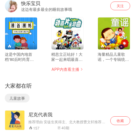
快乐宝贝
关注
这边有最多最全的睡前故事哦
--
78
1869
这是中国内地首
稍息立正站好！大
海量精品儿童歌
档“80后时尚育儿
家一起来唱最喜欢
谣，一个专辑统统
广播脱口秀”。夫妻
的动画片主题曲
网罗~宝贝听歌第
APP内查看主播
关系和亲子关系，
吧！
一选择！
孰轻孰重？一个潮
爸、一个辣妈、一
大家都在听
个准爸，还有更多
80后菜鸟级父母
们，陪你一起吐槽
儿童故事
养育熊孩子的苦，
陪你一起追忆曾经
自己的小世界。
尼克代表我
收藏
推荐理由 安徒生奖得主、北大教授曹文轩推荐，
入选国家新闻出版总署2018年向全国青少年推荐
40
期
157
的百种优秀出版物，多人广播剧形式全新诠释。