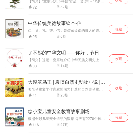
【简介】“童眼识天下科普馆”是一套以3－12岁的
场编剧团队： 1.专业编剧团队： 宝宝剧场的儿童
儿童为对象的科普类专辑。主题既包括生活中常
57
期
72
编剧均专业出生，核心主创曾任职湖南卫视，参
见的果蔬、花草、树木、动物，又包含恐龙、史
与动画《熊出没》、图书《蒙特梭利》等优质内
前动物、极地动物等孩子感兴趣的各方面知识。
容的创作。 2.资深教研团队：宝宝剧场拥有一支
作者童心，国内专业童书作家，儿童阅读推广
中华传统美德故事绘本-信
专业的儿童教育教研团队，多年从事各个年龄段
人，一直致力于儿童图书出版工作。从事过儿童
儿童的学科编辑，对每个阶段的儿童学习掌握能
收藏
教育与心理咨询工作，并具有十多年编辑写与翻
仁、义、礼、智、信，是儒家提倡的做人的道德
力具有系统的认知和见解。 3.专业配音团队：宝
译图书出版经历，改编过多部青少年读物，在游
准则，也是中国从古到今一直传承的最具代表性
6
期
25
宝剧场的配音团队由儿童话剧演员、动画配音员
戏益智、儿童故事、历史文化方面积累了丰富的
的传统美德。《中华传统美德故事》，从古代典
和少儿节目主持人共同组建。同时专业的录音设
写作经验。 【优势】中国少年儿童科学启蒙百科
籍中精选能够代表这五种美德的传统故事，提升
备和声音导演现场指导，让最终出产的作品情感
全书——科学性、文学性、艺术性完美融合，孩
孩子的阅读兴趣和阅读效果，帮助孩子更好地理
了不起的中华文明——你好，节日！
表演到位，音质也是一流。 三、亮点 1.对标小学
子的贴心科学老师；体系完整，包罗万象，精心
解故事的含义。
教材+专业语言艺术培训机构 我们的课程知识点
选取多个科普主题；语言严谨但又通俗易懂，适
（第二季）
收藏
【简介】这是一套系统介绍中华民族文明史上十
以小学教材为基础，涵盖了发音训练、朗诵、播
合低龄儿童阅读；经典原创，无论内容还是形式
大类可以称之为“了不起”的内容的图书。包含文
14
期
88
音、即兴口语表达、演讲等知识课程。通过系统
更符合中国孩子的需求，更中国化。
学、艺术、神话、政治、习俗、技术等方面，既
的训练，帮孩子纠正错误、不良发音，改善性格
有儿童应知应会的学问，也有不同地域、不同时
上的胆小、怯懦，让孩子敢于交流和大胆表达，
期的趣味知识点。内容拒绝说教，更具人文关怀
并且说得规范，流畅，让孩子轻松掌握语言表达
大漠鸵鸟王 | 袁博自然史动物小说 |
和历史眼光，结构丰富立体、系统性强，语言符
的艺术魅力！ 2.提升形象气质，掌握沟通社交艺
动物史诗
收藏
合儿童理解能力，浅显易懂。其中出现的趣味问
著名动物文学作家袁博倾力打造的自然史动物小
术： 语言艺术是一种纽带。任何一种语言，除了
答，更是给小读者提供了独立思考的空间。浓浓
说系列书籍之一。作品从动物本身的特性出发，
表情达意的能力之外，还能起到消除误会和拉近
23
期
41
中国风配图，尽显中华美学传承，意境上乘，对
深度描述和还原大自然动物在迁徙、生存和繁衍
距离以及增进相互了解的功能。在人际交往中，
儿童起到良好的艺术熏陶，同时进行民族美术教
过程中经历的磨难与痛苦。从而使孩子更加了解
语言更是不可或缺的重要沟通工具。大的方面，
育。针对6至10岁儿童读者，以绘本形式展现各
动物的习性，保护动物，珍惜动物。而本书由
得体的语言、语言艺术在政治和外交上有着重要
糖小宝儿童安全教育故事剧场
主题内容。 与大部分国学启蒙图书对比，更加好
《大漠鸵鸟王》、《星宿海上的野牦牛》、《被
作用的。小的方面，在生活及学习上，与同学、
读，更有趣味，更注重阅读收效；与有声诵读类
收藏
打败的鸵鸟王》三个故事组成。 大漠中一个鸵鸟
根据全球儿童安全组织的数据 每天有2270个孩子
老师建立良好的关系语言表达也是必须的。 四、
图书对比，更多解释文化来源、脉络、体系，分
王的诞生和死亡会历经哪些机会和磨难？ 星宿海
死于伤害 如果我们能采用行之有效的伤害预防措
大咖推荐 美国著名人际关系学大师、西方现代人
57
期
116
析具体文化内核，解析代表人物、著作等，更关
边的野牦牛在成长过程中有怎样的烦恼和危险？
施 每天至少可以挽救1000名儿童的生命 68元60
际关系教育的奠基人、著名演讲家卡内基说：“一
注文化内核；与蒙学读本对比，更亲切、易理
永不会低头的鸵鸟王会被怎样一个看似太不起眼
节实用并且有趣的儿童安全课（价格暂定） 请告
个人的成功15%靠的是专业技巧，75%靠的是语