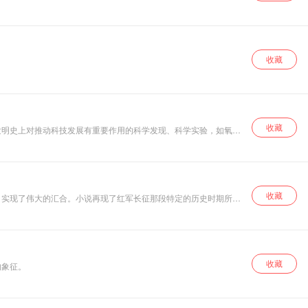
收藏
收藏
发明史上对推动科技发展有重要作用的科学发现、科学实验，如氧的
作实践。
收藏
，实现了伟大的汇合。小说再现了红军长征那段特定的历史时期所产
收藏
的象征。