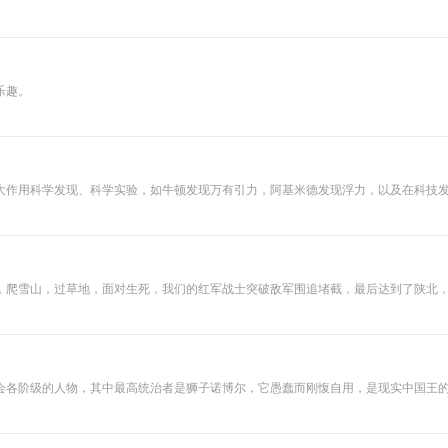
乐趣。
大作用科学发现、科学实验，如牛顿发现万有引力，阿基米德发现浮力，以及在科技
发读者思考并进行科学探究。每篇故事后还有动手做栏目，让读者在此基础上进行操
，爬雪山，过草地，面对生死，我们的红军战士突破敌军围追堵截，最后达到了陕北
会各阶级的人物，其中最高统治者是狮子诺博尔，它愚蠢而刚愎自用，是现实中国王