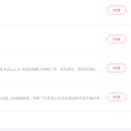
收藏
收藏
收藏
猫;水晶山公主;冰岛的独眼大神奥丁等。这些童话，既有民间的，也
童话的过程中了解北欧国家的风土人情、风俗习惯，感受到了独特的
收藏
长征路上的艰难险境，讴歌了红军战士的兄弟情谊和不屈不挠的革命