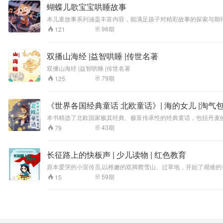
蝴蝶儿歌宝宝哄睡故事
本儿童故事系列涵盖丰富内容，能满足孩子对精彩故事的探索与期
98
期
121
双播山海经 |益智哄睡 |传世名著
双播山海经 |益智哄睡 |传世名著
79
期
125
《世界各国经典童话 北欧童话》| 海的女儿 |淘气
本书精选了北欧国家极其经典、极富传承性的经典童话，包括丹麦的
有文人创作的;既有古代的，也有现代的，全方位体现了北欧童话
43
期
79
北欧文学魅力，并且获得了精神的愉悦和情操的陶冶
长征路上的快板声 | 少儿读物 | 红色教育
原本爱哭的小宣传员,以稚嫩的双脚爬雪山、过草地，开始了艰难
精神，刻画了小主人公在艰苦环境下的成长轨迹。 1/华兴出￥华
59
期
15