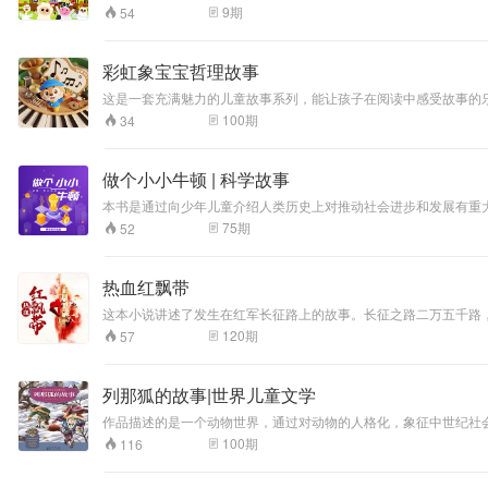
9
期
54
彩虹象宝宝哲理故事
这是一套充满魅力的儿童故事系列，能让孩子在阅读中感受故事的
100
期
34
做个小小牛顿 | 科学故事
本书是通过向少年儿童介绍人类历史上对推动社会进步和发展有重
发现、天王星、冥王星、太阳黑子的发现、海底居住试验等，来启
75
期
52
热血红飘带
这本小说讲述了发生在红军长征路上的故事。长征之路二万五千路
生的独特魅力和革命浪漫主义情怀。
120
期
57
列那狐的故事|世界儿童文学
作品描述的是一个动物世界，通过对动物的人格化，象征中世纪社
100
期
116