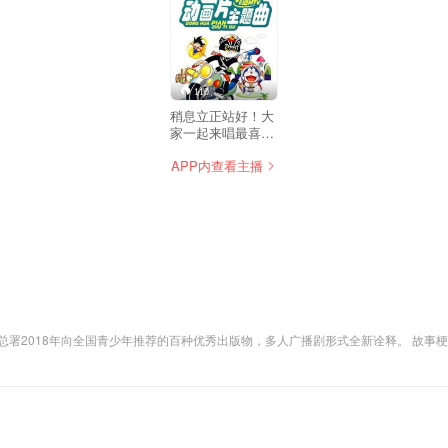
110
稍息立正站好！大
家一起来唱最喜欢
的动画片主题曲
APP内查看主播
吧！
百种优秀出版物，多人广播剧形式全新诠释。 故事梗概 吴小小是名普通的小学生，迷迷糊糊总被妈妈揍，可他心里有个
察觉到尼克背后的故事，然而父母的不理解和老师深藏的秘密阻碍着他靠近真相。小
离去？它身上背负着怎样的使命？这一切，是小小不曾面对的成长考验……《尼克代表
，将极具特色的自然景物、地方风情与少年的成长百味和命运遭际交织错落，通过少