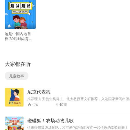
--
这是中国内地首
档“80后时尚育儿
广播脱口秀”。夫妻
关系和亲子关系，
孰轻孰重？一个潮
爸、一个辣妈、一
大家都在听
个准爸，还有更多
80后菜鸟级父母
们，陪你一起吐槽
儿童故事
养育熊孩子的苦，
陪你一起追忆曾经
自己的小世界。
尼克代表我
推荐理由 安徒生奖得主、北大教授曹文轩推荐，入选国家新闻出版总署2018年向全国青少年推荐的
梦想——找到会说话的小狗尼克。在寻找尼克的过程中，小小逐渐
40
期
176
至，小小能不能守住自己的坚持呢？尼克来了，可是它为什么非要
说新作，是一部反映当代孩子心灵成长的深刻作品。作者视角独特
述。 演播人员 健力宝
碰碰狐！农场动物儿歌
快来碰碰狐农场玩吧，和可爱的动物朋友们一起快乐的唱歌跳舞！