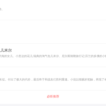
待。
包儿米尔
海的女儿、小意达的花儿;瑞典的淘气包儿米尔、尼尔斯骑鹅旅行记;芬兰的多佛的小
想象绚丽的艺术特色。全书语言流畅优美，主题丰富多彩，积极向上，让孩子们在阅读
的长征。付出了极大的代价，最后终于和战友们胜利重逢。小说以细腻的笔触，再现了
必听推荐