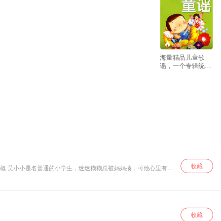
1888
海量精品儿童歌
谣，一个专辑统统
网罗~宝贝听歌第
一选择！
收藏
小的梦想和大大的现实交织碰撞，成长的烦恼、现实的困惑接踵而
我》是著名儿童文学作家常新港历时2年，再次发力创作的长篇小
年与陌生小狗尼克的相识交往，进行了一次深情动人又发人深省的讲
收藏