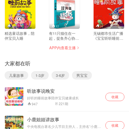
1516
12
11
精选童话故事，陪
有11只猫住在一
无锡都市生活广播
伴宝贝入睡
起，捉鱼齐心协
《宝宝听听睡前故
力，帮猪盖房子，
事》
APP内查看主播
开饼店做生意，玩
泥巴做游戏，还想
去外星球游历……
大家都在听
他们有点好奇，有
点贪心，爱耍滑
头，非常得意；有
儿童故事
1-3岁
3-6岁
男宝宝
时想得太美，结局
却惨兮兮；热心帮
助别人，却只要有
听故事说晚安
机会就想占便宜。
他们的故事乐趣多
收藏
好听的睡前故事陪伴宝贝健康成长
多，他们的生活充
221
期
947
满惊喜！聪明顽皮
的11只猫，就像每
一个孩子，就像可
小鹿姐姐讲故事
爱的——你！
收藏
中央电视台著名少儿节目主持人，主持名“小鹿姐