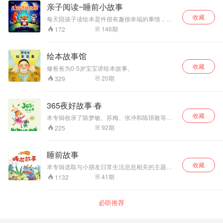
营养的故事。
亲子阅读~睡前小故事
收藏
每天陪孩子读绘本是件很有趣很幸福的事情，我
们一起学习新的知识，探索新的世界，沉浸在或
146
期
172
温馨快乐，或奥妙惊奇，或幽默风趣的故事中。
我很高兴能与大家分享其中我和孩子最喜欢的一
些故事。欢迎您关注我。
绘本故事馆
收藏
修爸爸为0-5岁宝宝讲绘本故事。
20
期
329
365夜好故事·春
收藏
本专辑收录了陈梦敏、苏梅、张冲和陈琪敬等多
位名家共九十多篇作品。这些作品以春季为背
92
期
225
景，用优美的语言和动人的情节，讲述动物与动
物、动物与人、人与人之间的精彩小故事，塑造
了一个想象力丰富、情感纯净、文字优美、充满
睡前故事
笑声和温情的童话世界。在日复一日的快乐学习
收藏
中，孩子可以认知季节，理解春种，学会用心感
本专辑选取与小朋友日常生活息息相关的主题和
受和善待自然，积累为人处世的智慧，培养优良
情境，或温馨感人，或生动有趣，或天马行空，
41
期
1132
的品德，提升观察、想象和表达的能力。
从孩子从故事中看到自己的影子，获得成长的启
迪：如何辨别真与假、美与丑、善与恶、诚实与
欺骗、正直与邪恶……
必听推荐