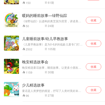
姐”。主持节目有《动画梦工场》《动画城》等。
61
期
150
暖妈的睡前故事—绿野仙踪
收藏
《绿野仙踪》以虚构的奥芝国为背景，讲述美国
堪萨斯州的小姑娘多萝西被龙卷风卷到了一个叫
24
期
50
孟奇金的地方，好女巫指点她到翡翠城去找奥芝
国大术士帮忙送她回家。路上，她先后遇到了稻
草人，铁皮樵夫与小胆狮。他们结伴而行，克服
儿童睡前故事/幼儿早教故事
了一个个困难，终于来到了翡翠城。但等待他们
收藏
的又是想不到的麻烦……
《儿童早教故事》是为0-6岁的低龄儿童专门打造
的一个启蒙教育类节目。0-6岁的宝宝是情商培养
105
期
2502
的重要阶段，此阶段不适合发展逻辑思维，会影
响情商发展。讲述一些生动有趣的小故事，让宝
宝身临童话世界的同时，潜移默化地明白许多生
晚安精选故事会
活道理，引导宝宝树立良好的思想观念，传达情
收藏
感习惯给宝宝情商熏陶，让小朋友更加健康成
晚安精选童话故事，睡前故事。让更多小朋友感
长。 喜欢的小朋友记得订阅并关注主播哟！
受童话世界的美妙，培养对大自然的爱心和感恩
30
期
1159
心！
少儿精选故事
收藏
童话是人类梦想的摇篮，抒写了人类对美好未来
的追求。瑰丽神奇的想象是童话的灵魂，凝聚着
27
期
96
人类博大的智慧和超凡的勇气。了解世界文化、
开阔眼界、拓展想象力。如阿姨讲故事，只讲有