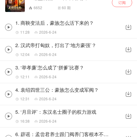
订阅
6652
60
期
1. 商鞅变法后，豪族怎么活下来的？
11:28
2026-6-24
2. 汉武帝打匈奴，打出了‘地方豪强’？
12:04
2026-6-24
3. ‘举孝廉’怎么成了‘拼爹’比赛？
12:11
2026-6-24
4. 袁绍四世三公：豪族怎么变成军阀？
12:31
2026-6-24
5. ‘月旦评’：东汉名士圈子的权力游戏
16:38
2026-6-24
6. 辟谣：孟尝君养士跟门阀养门客根本不是一回事