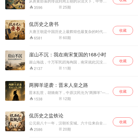
从炎黄部落的传说到周王朝的宗法天下，中华文
西域史。深度叙事带你直面历史的冷峻与复杂，
明如何从松散的部落联盟演变为“普天之下莫非王
25
期
3596
重新认识这位被刻板标签遮蔽的复杂人物。
土”的秩序？本专辑以“封邦建国”为核心，用25集
讲述夏商周三代近2000年的制度创新与权力博
弈，颠覆“封建”即落后的偏见，还原分封制作为早
侃历史之唐书
期国家治理的精巧设计。你将看到：武王伐纣背
收藏
后的战略布局，周公制礼作乐的政治智慧，以及
大唐王朝是中国历史上最辉煌也最复杂的时代。
那些被误解的“天子”“诸侯”如何塑造了中国的基因
它有过贞观之治的清明、开元盛世的繁华，也经
60
期
6581
——每集一个认知颠覆，带你重新理解那个充满
历过安史之乱的断崖、中晚唐的漫长挣扎。 这档
实验与冲突的“天下”起点。
节目不按"皇帝年表"来讲唐朝。我们换一种聊法
——聊创业团队怎么分崩离析，聊杀兄逼父的人
崖山不沉：我在南宋复国的168小时
如何用二十三年证明自己是好皇帝，聊一个女人
收藏
怎样突破三重天花板登上皇位，聊盛世为什么总
崖山海战，十万军民蹈海殉国，南宋就此沉没。
是自己把自己搞垮。 我们手上有两本正史——
但如果一个现代灵魂穿越成八岁的小皇帝赵昺，
11
期
2137
《旧唐书》和《新唐书》。同一段历史，两本书
在淡水断绝、三面合围的绝境中醒来，历史能否
的写法经常不一样。有时候是字数差距（14个字
被改写？这不是一个凭运气翻盘的轻巧爽文，而
vs 列出11个人名），有时候是定性不同（"率兵
是一场地狱难度的硬核生存实验——从蒸馏海水
两脚羊逆袭：晋末人皇之路
诛之"vs"杀"）。两本书写作相隔一百多年，背后
到整编溃兵，从朝堂权斗到革新战船，每一步都
的政治需求变了，写出来的历史就变了。这种对
收藏
踩在真实历史的裂痕上。听我用现代工程、组织
晋末乱世，胡骑南下，中原汉民沦为“两脚羊”——
比本身，就是我们理解唐朝的一把钥匙。 我们不
与博弈知识，一步步把死局盘活，看崖山如何不
被充作军粮的活人储备。你从一具即将下锅的“军
12
期
1538
查网上那些乱七八糟的文章，所有内容来自三部
沉。
粮”身份开始，没有金手指，只有穿越者带去的均
原始史料：《旧唐书》《新唐书》和陈寅恪先生
田制与军功爵。在这个门阀清谈误国、人命贱如
的《隋唐制度渊源略论稿》。聊的是历史，但不
草芥的时代，你将见证一个底层流民如何用秩序
侃历史之盐铁论
只是讲故事——每集都有制度分析，有"为什么会
重建武装，用制度点燃汉人最后的血勇，踏上
这样"的解释，有"我"的个人感受和观点。
收藏
从“两脚羊”到大一统人皇的逆袭征途。
公元前八十一年，汉朝长安城。六十位来自全国
各地的儒家学者被召入皇宫，与执掌天下财政三
20
期
2586
十年的御史大夫桑弘羊公开辩论。盐铁该不该国
营？政府的手该伸多长？战争烧掉的钱从哪来？