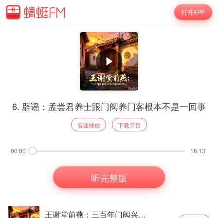
打开APP
6. 辟谣：孟尝君养士跟门阀养门客根本不是一回事
倍速播放
下载节目
00:00
16:13
听完整版
王谢堂前燕：三百年门阀兴衰与阶层启示