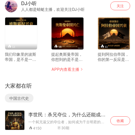
DJ小听
关注
人人都是蜻蜓主播，欢迎关注DJ小听
53
18
61
我们印象里的波斯
提起奥斯曼帝国，
提到阿拉伯帝国，
帝国，是不是一部
你想到的是不是只
你的第一反应是什
只会打仗、靠蛮力
有“突厥铁骑”和“奥
么？是《一千零一
APP内查看主播
碾压的暴君发家
斯曼土耳其的军事
夜》的浪漫，还是
史？如果这个理解
扩张”？我们对这个
哈里发的威严？我
搞反了呢？它可能
横跨亚欧非六百年
们是不是把这段历
大家都在听
根本不是一个靠武
的大帝国，理解可
史看简单了？从大
力征服的帝国，而
能从一开始就反
马士革到巴格达，
是一个靠制度、信
了。它靠什么从一
从白衣到黑衣，两
中国古代史
仰和包容心运转的
个边陲小邦，变成
个王朝接力，撑起
古代管理奇迹。从
让欧洲颤抖的庞然
了一个横跨三洲的
高原边缘的部落，
大物？又为什么在
超级帝国。但这背
李世民：杀兄夺位，为什么还能成明
到横跨三洲的超级
巅峰之后，陷入长
后，不是一条直线
君？
帝国，再到被亚历
达三百年的漫长下
上升的黄金大道，
收藏
一个弑兄逼父的夺位者，如何成为千古明君的标
山大一把火烧掉，
坡路，最终被一战
而是一场持续六百
杆？一场亲兄弟间的屠杀，为何没有毁灭一个王
30
期
4150
这220年到底发生
彻底碾碎？这个专
年的制度实验：从
朝，反而开启了中国历史上最辉煌的时代之一？