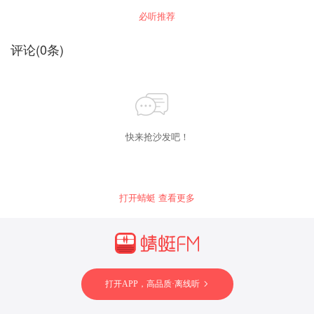
他们连吵数日，全程有人记录。三十二年后，学
必听推荐
者桓宽将这场辩论整理成书——《盐铁论》。两
千年过去，国企改革、宏观调控、贫富差距、法
律与道德的关系——那场辩论中提出的每一个问
评论
(
0
条)
题，我们今天还在回答。这个系列，就从那座两
千年前的长安宫殿讲起。
快来抢沙发吧！
打开蜻蜓 查看更多
打开APP，高品质·离线听