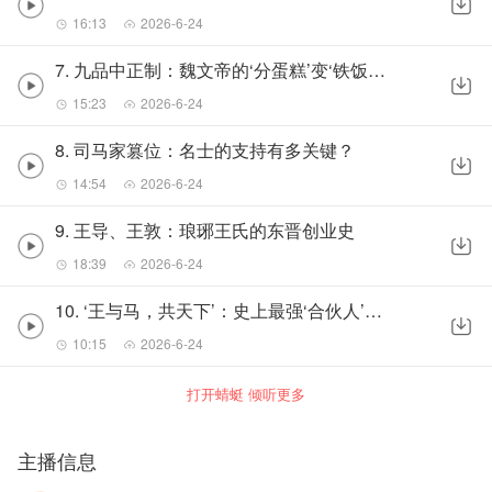
16:13
2026-6-24
7. 九品中正制：魏文帝的‘分蛋糕’变‘铁饭碗’
15:23
2026-6-24
8. 司马家篡位：名士的支持有多关键？
14:54
2026-6-24
9. 王导、王敦：琅琊王氏的东晋创业史
18:39
2026-6-24
10. ‘王与马，共天下’：史上最强‘合伙人’制度
10:15
2026-6-24
打开蜻蜓 倾听更多
主播信息