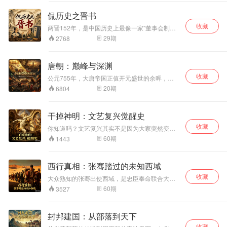
了什么？咱们这32
辑要做的，不是重
部落选举到君主世
《帝王将相》系列撕开李世民的道德伤疤，追
集，不按年份念流
问：杀兄夺位的血迹，到底是在王朝基石上干
述战争，而是把奥
袭，从阿拉伯特权
侃历史之晋书
涸，还是在明君的光环下被刻意遗忘？本专辑将
水账，而是带着管
斯曼当作一个巨大
到波斯文官体系，
收藏
带你穿透“贞观之治”的盛名，直面玄武门的刀光与
理学的手术刀，解
的管理样本——剖
从宗教统一到教派
两晋152年，是中国历史上最像一家"董事会制公
长安殿的叹息，聆听一个帝王用三十年功业书写
剖这个上古第一帝
司"的时代——皇帝当董事长却不管事，门阀世家
析它的宫廷权力游
裂变。这一辑，咱
29
期
2768
的自我救赎。
轮流做CEO，流民武装充当前线保安。从司马家
国的崛起、鼎盛与
戏、近卫军制度绑
们要翻的案是：阿
族三代夺权创业，到八王之乱十六年自相残杀；
崩塌。你会发现，
架、多民族治理困
拉伯双雄的辉煌，
从匈奴人宣称要复兴汉朝，到奴隶石勒打下北方
它的顶层设计、交
局，以及它和欧洲
本质上是一套不断
唐朝：巅峰与深渊
半壁江山；从王导请皇帝跟自己坐一把椅子，到
通网络和宗教治
列强的生死博弈。
自我修复又不断自
收藏
谢安下着围棋指挥淝水之战，再到赌徒出身的小
公元755年，大唐帝国正值开元盛世的余晖，万
理，比它的刀剑锋
你会发现，奥斯曼
我拆台的统治系
将刘裕把百年门阀全部扫进历史。这档节目不背
国来朝，长安城是世界的中心。然而短短8年后，
利得多。准备好重
的崛起与衰亡，本
统。跟随问题链，
20
期
6804
朝代歌、不列年表，用聊天的姿态，把两晋那些
当安史之乱的硝烟散去，帝国已满目疮痍，天子
新认识这个被误解
质上是一个组织如
看这个帝国如何一
荒诞、残酷、聪明、愚蠢的人和事，翻译成今天
仓皇出逃，贵妃缢死马嵬坡，人口锐减三分之
的帝国了吗？
何应对规模、创新
步步走向1258年巴
能听懂的话。
二。从巅峰到深渊，唐朝只用了8年。这8年发生
与危机的问题。这
格达城下的血色终
干掉神明：文艺复兴觉醒史
了什么？是命运的偶然还是制度的必然？本专辑
段历史，就是一部
局。这不仅是帝国
收藏
将带你回到那个惊天巨变的年代，从政治、军
你知道吗？文艺复兴其实不是因为大家突然变聪
关于帝国生存与死
的历史，更是组织
事、人性多个维度，还原这场浩劫的完整图景。
明了，而是因为一群意大利暴发户想显摆。佛罗
60
期
1443
亡的教科书，而
如何从鼎盛走向僵
伦萨的银行家们钱多到烧手，又不能晒跑车，只
且，它可能比你想
化的现代寓言。
好比赛谁家赞助的艺术家更牛。结果，一场改变
的更贴近今天。
世界的文艺大秀就这么开演了。这张专辑不聊枯
西行真相：张骞踏过的未知西域
燥的年代，只讲好玩的故事：达芬奇是怎么被雇
收藏
主逼疯的，米开朗基罗和教皇的爱恨情仇，还有
大众熟知的张骞出使西域，是忠臣奉命联合大月
为什么一本小黄书会成为思想解放的旗帜。听完
氏抗匈的励志故事。但真实历史远非如此——出
60
期
3527
这张专辑，你不仅能看懂那些光屁股雕塑，还能
使的真正目的藏着多重战略；被匈奴囚禁十年并
在朋友面前吹牛：'文艺复兴那点事儿，我门儿
非软禁，而是边隐忍边绘制西域地图；丝绸之路
清。'
最初不为通商，而是军事布局的衍生品。本专辑
封邦建国：从部落到天下
逐段拆解《史记》《汉书》原文，对比考古发
收藏
现，还原被后世篡改、演义、美化的真实张骞通