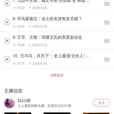
7. 九品中正制：魏文帝的‘分蛋糕’变‘铁饭碗’
15:23
2026-6-24
8. 司马家篡位：名士的支持有多关键？
14:54
2026-6-24
9. 王导、王敦：琅琊王氏的东晋创业史
18:39
2026-6-24
10. ‘王与马，共天下’：史上最强‘合伙人’制度
10:15
2026-6-24
加载更多
主播信息
DJ小听
关注
人人都是蜻蜓主播，欢迎关注DJ小听