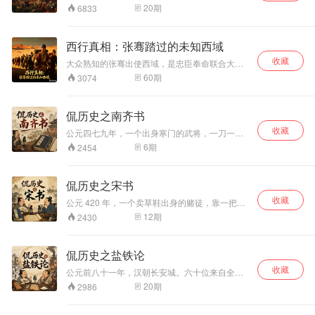
是自己把自己搞垮。 我们手上有两本正史——
剖这个上古第一帝
国来朝，长安城是世界的中心。然而短短8年后，
析它的宫廷权力游
裂变。这一辑，咱
20
期
6833
《旧唐书》和《新唐书》。同一段历史，两本书
当安史之乱的硝烟散去，帝国已满目疮痍，天子
国的崛起、鼎盛与
戏、近卫军制度绑
们要翻的案是：阿
的写法经常不一样。有时候是字数差距（14个字
仓皇出逃，贵妃缢死马嵬坡，人口锐减三分之
崩塌。你会发现，
架、多民族治理困
拉伯双雄的辉煌，
vs 列出11个人名），有时候是定性不同（"率兵
二。从巅峰到深渊，唐朝只用了8年。这8年发生
它的顶层设计、交
局，以及它和欧洲
本质上是一套不断
西行真相：张骞踏过的未知西域
诛之"vs"杀"）。两本书写作相隔一百多年，背后
了什么？是命运的偶然还是制度的必然？本专辑
通网络和宗教治
列强的生死博弈。
自我修复又不断自
的政治需求变了，写出来的历史就变了。这种对
收藏
将带你回到那个惊天巨变的年代，从政治、军
大众熟知的张骞出使西域，是忠臣奉命联合大月
理，比它的刀剑锋
你会发现，奥斯曼
我拆台的统治系
比本身，就是我们理解唐朝的一把钥匙。 我们不
事、人性多个维度，还原这场浩劫的完整图景。
氏抗匈的励志故事。但真实历史远非如此——出
利得多。准备好重
的崛起与衰亡，本
统。跟随问题链，
60
期
3074
查网上那些乱七八糟的文章，所有内容来自三部
使的真正目的藏着多重战略；被匈奴囚禁十年并
新认识这个被误解
质上是一个组织如
看这个帝国如何一
原始史料：《旧唐书》《新唐书》和陈寅恪先生
非软禁，而是边隐忍边绘制西域地图；丝绸之路
的帝国了吗？
何应对规模、创新
步步走向1258年巴
的《隋唐制度渊源略论稿》。聊的是历史，但不
最初不为通商，而是军事布局的衍生品。本专辑
与危机的问题。这
格达城下的血色终
侃历史之南齐书
只是讲故事——每集都有制度分析，有"为什么会
逐段拆解《史记》《汉书》原文，对比考古发
段历史，就是一部
局。这不仅是帝国
这样"的解释，有"我"的个人感受和观点。
收藏
现，还原被后世篡改、演义、美化的真实张骞通
公元四七九年，一个出身寒门的武将，一刀一枪
关于帝国生存与死
的历史，更是组织
西域史。深度叙事带你直面历史的冷峻与复杂，
打下了自己的江山。他登基那天说了一句话：让
6
期
2454
亡的教科书，而
如何从鼎盛走向僵
重新认识这位被刻板标签遮蔽的复杂人物。
我治理天下十年，我要让黄金跌到跟黄土一个
且，它可能比你想
化的现代寓言。
价。这个人叫萧道成。他创立的南齐，只活了二
的更贴近今天。
十四年——中国历史上最短命的王朝之一。七年
侃历史之宋书
换了七个皇帝，六个死于非命。更荒唐的是，灭
收藏
掉这家公司的不是外敌，全是自己人。一个被叔
公元 420 年，一个卖草鞋出身的赌徒，靠一把长
叔养大的侄子，把叔叔的子孙全部杀光。而这个
刀打下了中国南方最庞大的帝国。他叫刘裕，死
12
期
2430
侄子的儿子，更是用三年时间，把整个王朝作没
后谥号"武皇帝"。五十九年后，公元 479 年，他
了。这不是宫斗剧，这是真实的历史。本期节
的曾孙刘准被士兵从皇宫里拖出来，说了一句话
目，我们就来聊聊这二十四年的血色循环——为
——"愿生生世世，不复生帝王家"——然后被杀。
侃历史之盐铁论
什么有些人，就是活不过三代。
这中间的五十九年，是中国皇权史上最密集的家
收藏
族屠戮期。八位皇帝，除开国者本人，无一人善
公元前八十一年，汉朝长安城。六十位来自全国
终。父子相杀、叔侄相食、兄弟互屠——刘裕建
各地的儒家学者被召入皇宫，与执掌天下财政三
20
期
2986
立的是一个王朝，他的子孙们把它变成了一间密
十年的御史大夫桑弘羊公开辩论。盐铁该不该国
室，里面只有血。 这不是帝王家谱的流水账。这
营？政府的手该伸多长？战争烧掉的钱从哪来？
是一场关于权力不加约束时，会把一个家庭变成