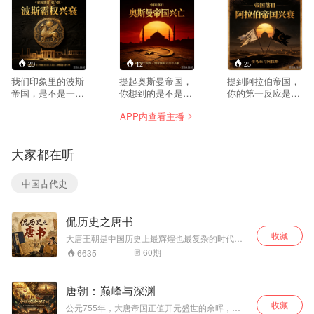
29
12
25
我们印象里的波斯
提起奥斯曼帝国，
提到阿拉伯帝国，
帝国，是不是一部
你想到的是不是只
你的第一反应是什
只会打仗、靠蛮力
有“突厥铁骑”和“奥
么？是《一千零一
APP内查看主播
碾压的暴君发家
斯曼土耳其的军事
夜》的浪漫，还是
史？如果这个理解
扩张”？我们对这个
哈里发的威严？我
搞反了呢？它可能
横跨亚欧非六百年
们是不是把这段历
大家都在听
根本不是一个靠武
的大帝国，理解可
史看简单了？从大
力征服的帝国，而
能从一开始就反
马士革到巴格达，
是一个靠制度、信
了。它靠什么从一
从白衣到黑衣，两
中国古代史
仰和包容心运转的
个边陲小邦，变成
个王朝接力，撑起
古代管理奇迹。从
让欧洲颤抖的庞然
了一个横跨三洲的
高原边缘的部落，
大物？又为什么在
超级帝国。但这背
侃历史之唐书
到横跨三洲的超级
巅峰之后，陷入长
后，不是一条直线
帝国，再到被亚历
达三百年的漫长下
上升的黄金大道，
收藏
大唐王朝是中国历史上最辉煌也最复杂的时代。
山大一把火烧掉，
坡路，最终被一战
而是一场持续六百
它有过贞观之治的清明、开元盛世的繁华，也经
60
期
6635
这220年到底发生
彻底碾碎？这个专
年的制度实验：从
历过安史之乱的断崖、中晚唐的漫长挣扎。 这档
了什么？咱们这32
辑要做的，不是重
部落选举到君主世
节目不按"皇帝年表"来讲唐朝。我们换一种聊法
集，不按年份念流
——聊创业团队怎么分崩离析，聊杀兄逼父的人
述战争，而是把奥
袭，从阿拉伯特权
唐朝：巅峰与深渊
如何用二十三年证明自己是好皇帝，聊一个女人
水账，而是带着管
斯曼当作一个巨大
到波斯文官体系，
收藏
怎样突破三重天花板登上皇位，聊盛世为什么总
理学的手术刀，解
的管理样本——剖
从宗教统一到教派
公元755年，大唐帝国正值开元盛世的余晖，万