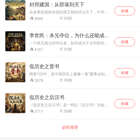
他们连吵数日，全程有人记录。三十二年后，学
封邦建国：从部落到天下
什么东西的大型实验。实验的结果，刻在每一个
者桓宽将这场辩论整理成书——《盐铁论》。两
刘宋皇帝的死亡方式里——被弑、被废、被毒、
收藏
千年过去，国企改革、宏观调控、贫富差距、法
从炎黄部落的传说到周王朝的宗法天下，中华文
被勒、被门板压死、被乱刀砍死。 我们把这段历
律与道德的关系——那场辩论中提出的每一个问
明如何从松散的部落联盟演变为“普天之下莫非王
25
期
3646
史拆开来看。不念年号，不讲官制，只看人——
题，我们今天还在回答。这个系列，就从那座两
土”的秩序？本专辑以“封邦建国”为核心，用25集
看一个人怎么从泥坑里爬出来坐上龙椅，又怎么
千年前的长安宫殿讲起。
讲述夏商周三代近2000年的制度创新与权力博
把身边的人一个个推进更深的坑里。
弈，颠覆“封建”即落后的偏见，还原分封制作为早
李世民：杀兄夺位，为什么还能成明
期国家治理的精巧设计。你将看到：武王伐纣背
君？
收藏
后的战略布局，周公制礼作乐的政治智慧，以及
一个弑兄逼父的夺位者，如何成为千古明君的标
那些被误解的“天子”“诸侯”如何塑造了中国的基因
杆？一场亲兄弟间的屠杀，为何没有毁灭一个王
30
期
4167
——每集一个认知颠覆，带你重新理解那个充满
朝，反而开启了中国历史上最辉煌的时代之一？
实验与冲突的“天下”起点。
《帝王将相》系列撕开李世民的道德伤疤，追
问：杀兄夺位的血迹，到底是在王朝基石上干
侃历史之晋书
涸，还是在明君的光环下被刻意遗忘？本专辑将
收藏
带你穿透“贞观之治”的盛名，直面玄武门的刀光与
两晋152年，是中国历史上最像一家"董事会制公
长安殿的叹息，聆听一个帝王用三十年功业书写
司"的时代——皇帝当董事长却不管事，门阀世家
29
期
2878
的自我救赎。
轮流做CEO，流民武装充当前线保安。从司马家
族三代夺权创业，到八王之乱十六年自相残杀；
从匈奴人宣称要复兴汉朝，到奴隶石勒打下北方
侃历史之后汉书
半壁江山；从王导请皇帝跟自己坐一把椅子，到
收藏
谢安下着围棋指挥淝水之战，再到赌徒出身的小
《侃历史之后汉书》是一档以《后汉书》为核心
将刘裕把百年门阀全部扫进历史。这档节目不背
文本的长篇历史叙事播客。从东汉建立到帝国崩
39
期
2717
朝代歌、不列年表，用聊天的姿态，把两晋那些
解，完整讲述一个王朝如何在秩序重建与结构失
荒诞、残酷、聪明、愚蠢的人和事，翻译成今天
控之间持续摇摆，最终走向不可逆的瓦解。 节目
能听懂的话。
不按编年流水账讲历史，而是从人出发、以结构
必听推荐
为骨架、用因果链串联。每一集围绕一个关键人
物或核心事件展开，从昆阳之战到党锢之祸，从
班超出使西域到窦宪燕然勒石，从西羌百年消耗