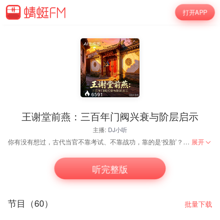
打开APP
6591
王谢堂前燕：三百年门阀兴衰与阶层启示
主播:
DJ小听
你有没有想过，古代当官不靠考试、不靠战功，靠的是‘投胎’？那些世代把持朝政的豪门——琅琊王氏、陈郡谢氏、清河崔氏……他们是怎么起家的？又是怎么把国家变成自家‘家族企业’的？这套节目不聊枯燥的官职表，带你扒开门阀大族的高门大院，看看他们如何垄断权力、联姻内卷、甚至操控皇权。听完这你能看懂一半古装剧的‘家世’梗，也能明白‘旧时王谢堂前燕’背后真正的阶层密码。
展开
听完整版
节目（60）
批量下载