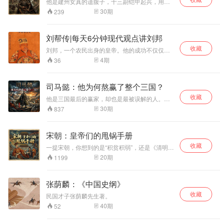
朝？
他是建州女真的遗腹子，十三副铠甲起兵，用三
十余年统一女真，建立后金，在萨尔浒一战击溃
30
期
239
明朝四路大军。但就在宁远城下，他遭遇了一生
中最惨痛的失败，不久后含恨而终。努尔哈赤，
一个从明朝边地崛起的传奇，他到底是深谋远虑
刘帮传|每天6分钟现代观点讲刘邦
的开国雄主，还是一个被仇恨与权力异化的悲剧
收藏
人物？这张专辑，将带你回到那个铁血与权谋交
刘邦，一个农民出身的皇帝。他的成功不仅仅是
织的年代，重新审视一个帝国奠基者复杂而矛盾
做皇帝这么简单，他身上体现的哲学，值得我们
4
期
36
的一生。
后人学习。他是怎样知人善任的，让下属发挥各
自的长处？又是怎样团结下属的，让他们紧密围
绕在刘邦身边？他很好色，是怎样获取女人芳心
司马懿：他为何熬赢了整个三国？
的？项羽是他的兄弟，他们之间又上演了怎样的
收藏
故事？这些我会以声音的形式，用今天的观点一
他是三国最后的赢家，却也是最被误解的人。曹
一讲述。
操用他、防他，曹丕信他、托孤于他，曹叡依赖
30
期
837
他又猜忌他，曹爽轻视他，最终被他反杀。司马
懿一辈子都在忍，忍到对手先老、先死、先犯
错。但忍，只是他的生存策略，不是他的全部真
宋朝：皇帝们的甩锅手册
相。本专辑将追问：一个在乱世中反复被猜忌的
收藏
人，如何熬赢整个三国？他究竟是隐忍的忠臣，
一提宋朝，你想到的是“积贫积弱”，还是《清明上
还是蓄谋已久的篡权者？
河图》的繁华？其实，这两种印象都对，但都只
20
期
1199
说对了一半。这档节目要给你看一个“精分”的宋
朝：皇帝们一边疯狂集权，一边拼命甩锅；文官
们一边高喊理想，一边党争内耗；国家一边创造
张荫麟：《中国史纲》
着全球顶级的GDP，一边被外敌按在地上摩擦。
收藏
我们用20集，为你拆解大宋三百年“甩锅”的艺
民国才子张荫麟先生著。
术，看懂这个最像现代公司的王朝，如何用天才
40
期
52
的制度设计，亲手埋葬了自己。