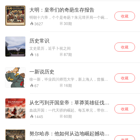
斯。
帝国斜阳下，用
当‘生子当如孙仲
朱元璋越成功，越无法安心。他废丞相、设锦衣
卫、重典治吏、清洗功臣，把整个帝国编进户
兵、筹饷、死磕。
谋’的赞叹，变
大明：皇帝们的奇葩生存报告
籍、法令和恐惧之中。这个从底层登顶的皇帝，
这不是一个简单的
成‘老糊涂’的叹
收藏
为什么拥有天下之后，反而越来越害怕失去天
爱国故事，而是一
息，东吴的黄昏，
明朝十六帝，个个是奇葩？朱元璋开局一个碗，
下？30集讲透朱元璋的崛起、铁腕、清洗与孤
却杀了半朝功臣；朱祁镇御驾亲征，结果被俘
个关于能力、性格
究竟从哪一刻开
30
期
3627
独。
虏；嘉靖二十九年不上朝，却把朝臣玩得团团
与时代错位的复杂
始？本专辑二十二
转；万历宅了三十年，国家竟然没崩。这不是段
样本。当你听完最
集，拨开三国烟
子，是正史。本专辑不吹不黑，用史料还原每个
后一集，你会明
云，重走孙权六十
历史常识
皇帝的真实生存状态——他们不是脸谱化的昏君
白：他救下了一片
九年人生路，探寻
收藏
明主，而是一群在权力漩涡里挣扎、搞怪、摆
文史星历，近乎卜祝之间
国土，却治不了那
一个守成之主，如
烂、绝望的普通人。
个让他心力交瘁的
何一步步走向亲手
87
期
18
旧制度。
毁掉基业的悲剧宿
命。
一新说历史
收藏
徐一新，毕业四川师范大学，新上海人，曾服务
于万科，联想集团，对历史有一定研究，见解独
16
期
67
到，分析清晰，令人听后耳目一新。
从乞丐到开国皇帝：草莽英雄征伐实
录
收藏
血战开国：一代天骄的崛起。每五单元，带你复
盘一位开国皇帝的核心战争
60
期
1445
努尔哈赤：他如何从边地崛起撼动明
收藏