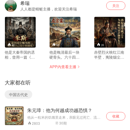
希瑞
关注
人人都是蜻蜓主播，欢迎关注希瑞
42
60
20
他是大秦帝国的丞
他是晚清最后一块
赤壁烈火映红江南
相，曾用一篇《谏
硬骨头。六十四岁
半壁，夷陵烟尘埋
逐客书》扭转国
抬棺出征，收复六
葬仲谋雄心。他十
APP内查看主播
策，又以铁腕推动
分之一的国土，却
九岁执掌江东，联
书同文、车同轨。
为何在奏折里写
刘抗曹、袭取荆
他站上权力之巅，
满“孤臣无力可回
州、火烧夷陵，硬
大家都在听
却在王朝最鼎盛
天”？本专辑不造
生生从曹操与刘备
时，与儿子一同被
神，也不拆庙，而
的夹缝中，为东吴
押上刑场。一个出
是带你回到左宗棠
开辟五十二年帝
中国古代史
身贫寒的仓鼠，为
每一个“不得不如
业。可为何这位一
何最终被自己亲手
此”的现场。从三次
生以‘守成’为名的
设计的帝国吞噬？
落第的举人，到东
君主，会在晚年亲
朱元璋：他为何越成功越恐惧？
22集，从厕鼠到权
南战火的统帅，再
手撕裂自己守护的
臣，从沙丘之变到
到西北绝域的拓荒
江山？二宫之争，
收藏
他从一粒米的饥饿里走来，亲眼见过死亡、流亡
身死族灭，还原一
者，我们用25集篇
血染建业；一代名
和卑微；也从乱世血火中杀出一条路，击败陈友
30
期
2803
个复杂真实的李
幅，拆解他如何在
将，含恨而终。
谅，扫平张士诚，北伐大都，最终坐上皇位。可