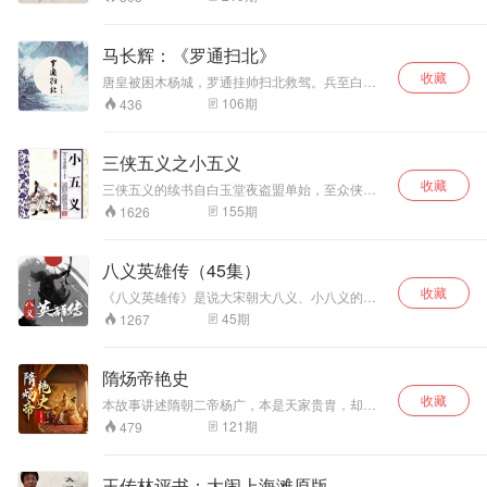
雄忠义侠马玉龙出世。巡至永城，彭公被劫，众
英雄破红龙涧救彭公，战败戴奎章。 贺兰山金枪
大王白起戈欲犯中原，在四角山摆设木羊阵，彭
马长辉：《罗通扫北》
鹏率众英雄三打木羊阵，阵破贼降，逃匿于此的
收藏
飞云、清风、周百灵等俱被擒获。彭公等凯旋还
唐皇被困木杨城，罗通挂帅扫北救驾。兵至白银
朝。
关受阻，赖祖父罗艺与罗成阴魂相助，始得杀敌
106
期
436
过关。继而攻打金灵川，兵败被追，幸得其弟罗
仁赶到，杀了番将。罗仁与野马川女将铁雷八宝
交战，被八宝用飞剑杀死。罗通为弟报仇败阵，
三侠五义之小五义
八宝爱其才貌，迫罗阵前联婚，后罗通兵抵木杨
收藏
城，单骑见驾。遇苏定方巡城，多方阴梗。罗通
三侠五义的续书自白玉堂夜盗盟单始，至众侠客
杀遍四门，力竭被困，幸得八宝救之。罗通进城
打入冲霄楼、被困铜网阵止以襄阳王赵珏图谋叛
155
期
1626
见驾，奏诉公父之冤，唐皇处死苏定方。程咬金
乱为线索，历叙颜查散奉旨巡按襄阳，大印被盗;
奏知罗通阵前联婚之事，唐皇命程往番营说亲。
白玉堂坠铜网而死;众侠义云集襄阳，蒋平找回大
印;智化用计，里应外合，收降襄阳王党羽钟雄;破
八义英雄传（45集）
铜网时，颜查散被沈中元劫持，众义士分头寻
收藏
找，沿路行侠仗义;"小五义"不期而遇，结拜为兄
《八义英雄传》是说大宋朝大八义、小八义的故
弟;继而沈中元归附颜查散;众义士参悟阵图，分工
事。大八义是说金针道长收了八个弟子，最有名
45
期
1267
破阵，北侠等义士被堵在地道，蒋平柳青欲盗王
的是二弟子，人称神偷手”此人是山东章丘人，主
爷被捉，智化沈仲元盗盟单遭暗算。故事至此戛
要描述此人事迹。
然而止，留下无尽悬念，待《续小五义》叙说。
隋炀帝艳史
收藏
本故事讲述隋朝二帝杨广，本是天家贵胄，却暗
藏狼子野心。他人前扮作谦谦君子，骗得文帝欢
121
期
479
心，背后却勾结权臣、弑父杀兄，踩着至亲尸骨
登上九五之尊。 登位后，杨广本性尽露，成了荒
淫无度的"风流天子"。纳庶母宣华夫人为妃，大兴
王传林评书：大闹上海滩原版