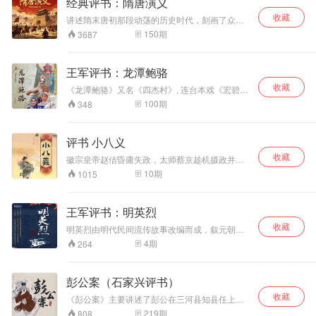
经典评书：隋唐演义
收藏
讲述隋末唐初那段动荡的历史时代，刻画了众多
有血有肉的草莽英雄。人物活灵活现，侠义勇
150
期
3687
武、忠孝仁义刻画得深刻动人，战斗场面和人物
刻画极具特色。
王军评书：龙潭鲍骆
收藏
《龙潭鲍骆》又名《四杰村》, 连台本戏《宏碧
缘》的故事也缘出于此。这是一出展示跟头和武
100
期
348
打绝活的功夫戏。
评书 小八义
收藏
徽宗皇帝赵佶昏庸失政，太师蔡京趁机摄政并阴
谋篡权，谋害吏部天官周义全家。周义之子周景
10
期
1015
龙侥幸逃脱，远走他乡。在漂泊途中先后结识梁
山后代飞毛腿阮英、孔氏三兄弟、金枪将徐文
标、踏雪无痕花云平、无影侠时长青、尉迟肖和
王军评书：明英烈
猛汉唐铁牛。他们侠肝义肠、扶危济贫，同恶霸
收藏
和奸臣作斗争。最终将蔡京阴谋叛乱的武装组织
明英烈由明代民间流传故事改编而成，叙元朝末
藏兵营打败，斩杀了助纣为虐的恶僧铜头和尚，
年顺帝失政，朱元璋率兵起义最终推翻元朝统
4
期
264
共敌外患，谱写一曲人间大义之歌。
治、建立明政权。其中一些小故事至今仍在民间
流传。
彭公案（石家兴评书）
收藏
《彭公案》主要讲述了彭公在三河县知县任上，
断案江湖恩怨，后西夏反叛，彭公奉旨西巡，英
219
期
808