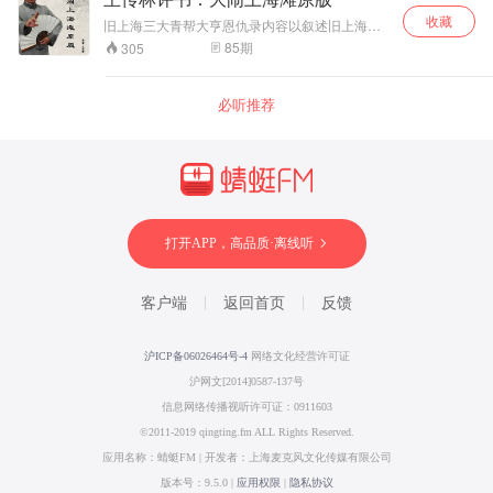
土木营建洛阳迷楼，广选天下美人充作宫娥；为
收藏
一睹江都琼花，竟征调百万民夫开凿大运河，无
旧上海三大青帮大亨恩仇录内容以叙述旧上海三
数百姓葬身河底；又造龙舟、制"任意车"，穷尽奢
个青帮大亨—黄金荣、杜月笙和张啸林为主，并
85
期
305
靡之能事，将人间化作欲海深渊。 然而天道好
兼记一八四○至一九四○年上海百年间地方和社会
还，民怨沸腾处，群雄揭竿起！李渊父子挥师南
轶事。也描写了天津青帮袁文会、刘广海等人的
下，天下豪杰并起争雄。在美人与江山的崩塌声
恩恩怨怨和走私鸦片、毒品和上海与天津青帮之
必听推荐
中，杨广终于迎来众叛亲离的末路。这段评书，
间的勾结和利用，以及在抗战期间的鲜为人知的
既有宫廷深处的香艳秘闻，又含王朝倾覆的血色
秘密,故事起伏跌宕，扣人心玄...
真相，更藏着"水能载舟，亦能覆舟"的千年警世恒
言！欲知一代暴君如何从权倾天下走向身死国
灭？
打开APP，高品质·离线听
客户端
返回首页
反馈
沪ICP备06026464号-4
网络文化经营许可证
沪网文[2014]0587-137号
信息网络传播视听许可证：0911603
©2011-2019 qingting.fm ALL Rights Reserved.
应用名称：蜻蜓FM | 开发者：上海麦克风文化传媒有限公司
版本号：9.5.0 |
应用权限
|
隐私协议