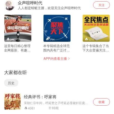
众声喧哗时代
关注
人人都是蜻蜓主播，欢迎关注众声喧哗时代
348
3704
1273
这里每日精心整理
本专辑精选全球范
这个专辑集合了当
全网最新、有趣、
围内具有广泛讨论
下大众普遍关注、
有料的内容合集，
度的文化现象、社
引发广泛共鸣的精
APP内查看主播
涵盖生活新知、科
会趋势与热点事
选内容，聚焦普通
技趣闻、文化万
件，涵盖跨国科技
人真实关心的生活
象、实用技巧等多
进展、教育创新、
话题、文化现象与
大家都在听
元领域。不追热
环保实践等多元领
社会故事。涵盖职
点，只聚焦值得你
域。我们会整理天
场洞察、教育理
花时间的新鲜事
下不同文化背景下
念、健康科普、消
历史
物，帮助你在碎片
普通人关心的优质
费观察等多个维
化信息中快速发现
内容，例如他国青
度，强调多元视角
实用灵感和生活惊
年创业案例、社区
的碰撞与启发。我
经典评书：呼家将
喜。我们拒绝低质
环保行动或传统文
们不做事件报道，
重复，坚持筛选优
化传承实录。通过
而是提炼具有长期
收藏
宋朝仁宗年间，呼延赞之子呼延必显被奸臣庞文
质、正向、有温度
民间视角呈现世界
价值的思考片段，
陷害，全家三百余口被杀。呼延守勇、呼延守信
93
期
4061
的内容，为你打造
运行的生动切片，
帮助你理解不同群
与奸臣斗争，最后率呼家将入关，杀败庞军，呼