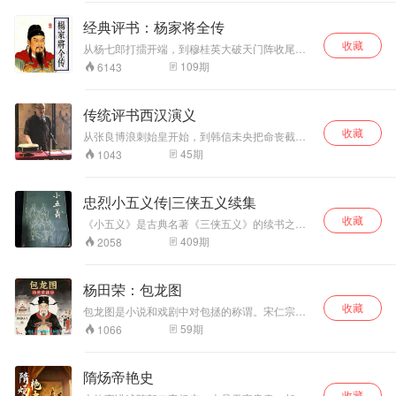
轻松无压力的每日
帮助用户拓展国际
体的声音。旨在搭
家满门团圆。
轻阅读体验。像逛
视野，理解多元文
建一座认知桥梁，
经典评书：杨家将全传
精品市集一样，每
明共性与差异。所
让你透过“大家正在
收藏
天收获一点新鲜
有内容均来自公开
看的内容”，触摸真
从杨七郎打擂开端，到穆桂英大破天门阵收尾。
感，让探索成为日
讲述智断潘杨案、兵困黄土坡、三请穆桂英、大
网络信息整理，平
实世界的温度与脉
109
期
6143
破鬼魂镇的传奇故事！
常习惯
台不对国际事件时
搏。
效性负责。（内容
由AI生成）
传统评书西汉演义
收藏
从张良博浪刺始皇开始，到韩信未央把命丧截
止，生动的再现了楚汉争霸的故事。项羽的英
45
期
1043
勇、韩信的谋略、刘邦的气概，.......
忠烈小五义传|三侠五义续集
收藏
《小五义》是古典名著《三侠五义》的续书之
一，全称《忠烈小五义传》又称《续忠烈侠义
409
期
2058
传》。作者佚名，“小五义”指的五鼠后人，窜天鼠
卢方之子粉面子都卢珍、掣地鼠韩彰义子霹雳鬼
韩天锦、钻山鼠徐庆之子山西雁徐良、锦毛鼠白
杨田荣：包龙图
玉堂的侄儿玉面专诸白芸生和“小侠”艾虎五人，全
收藏
书主题环绕在群侠于忠协助平定藩王作乱、于义
包龙图是小说和戏剧中对包拯的称谓。宋仁宗皇
惩治为恶盗匪两大主题，全书贯彻忠义思想，歌
帝之前，并没有“龙图”这种官职，只是从包公才开
59
期
1066
颂行侠仗义精神
始。在民间传说提到：包公曾使仁宗皇帝母子团
圆；仁宗皇帝对包公十分感激，再加上包公为官
清正，百姓呼为“包青天”；仁宗皇帝亲自为包公画
隋炀帝艳史
了一张半身像，御赐给包公；因为是皇帝画的，
收藏
所以就称“龙图”。“龙图”不是随便可以挂的，所以