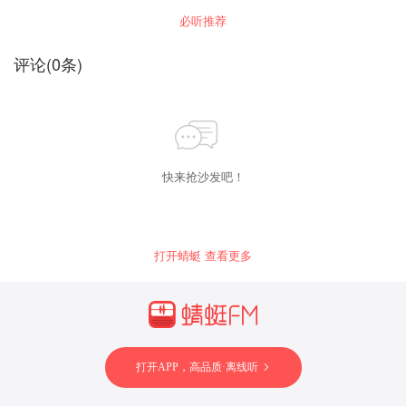
到宋、郑两国不能存身。伍子胥逃到了吴国，结
必听推荐
交了孝子专诸、公子姬光，后保公子姬光。专诸
刺死了吴王姬僚，姬光称王为吴王阖闾。
评论
(
0
条)
快来抢沙发吧！
打开蜻蜓 查看更多
打开APP，高品质·离线听