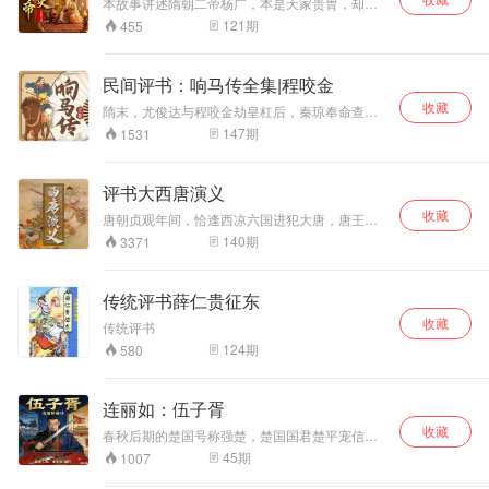
本故事讲述隋朝二帝杨广，本是天家贵胄，却暗
仁宗皇帝又御赐造一座楼阁，把“龙图”挂在里面，
藏狼子野心。他人前扮作谦谦君子，骗得文帝欢
121
期
455
就叫“龙图阁”，作为包公的官府。后来，包公屡建
心，背后却勾结权臣、弑父杀兄，踩着至亲尸骨
功劳，仁宗皇帝又封包公为龙图阁大学士。从
登上九五之尊。 登位后，杨广本性尽露，成了荒
此，龙图阁就正式作为一种官的名称，包公也叫
淫无度的"风流天子"。纳庶母宣华夫人为妃，大兴
民间评书：响马传全集|程咬金
做包龙图了。
土木营建洛阳迷楼，广选天下美人充作宫娥；为
收藏
一睹江都琼花，竟征调百万民夫开凿大运河，无
隋末，尤俊达与程咬金劫皇杠后，秦琼奉命查
数百姓葬身河底；又造龙舟、制"任意车"，穷尽奢
访，知为好友所为。程虽挺身而出，秦亦仗义允
147
期
1531
靡之能事，将人间化作欲海深渊。 然而天道好
为担当。县官惧杨林之威，责秦琼，缉尤、程归
还，民怨沸腾处，群雄揭竿起！李渊父子挥师南
案。单雄信等在贾家楼祝寿，见秦受责，咬金当
下，天下豪杰并起争雄。在美人与江山的崩塌声
众自承，秦琼劈牌烧批，以示决绝。会杨林引军
评书大西唐演义
中，杨广终于迎来众叛亲离的末路。这段评书，
至，秦知众友无备，故意被杨擒去，咬金亦被
既有宫廷深处的香艳秘闻，又含王朝倾覆的血色
收藏
擒。秦琼计诱杨林离境，三十六友大反山东，至
唐朝贞观年间，恰逢西凉六国进犯大唐，唐王李
真相，更藏着"水能载舟，亦能覆舟"的千年警世恒
瓦岗聚义。杨林知中计，欲斩秦琼，秦以言激
世民决心御驾亲征，平定西凉。 薛仁贵征东有
140
期
3371
言！欲知一代暴君如何从权倾天下走向身死国
之，杨乃计摆恶阵，欲运瓦岗群雄一网打尽。秦
功，被封为平辽王。因与皇叔李道宗结怨，被陷
灭？
琼预先观阵，默记心中，及瓦岗群雄到来，秦为
下狱。三赴法场二入天牢。幸于危急之际，西凉
向导，合力破阵大败杨林。
哈迷国犯境，徐茂公立推荐仁贵挂帅征战罗通秦
传统评书薛仁贵征东
怀玉程咬金三请薛仁贵，挂帅征西,被困锁阳城，
收藏
为苏宝同飞刀所伤。程咬金回京搬兵，薛丁山出
传统评书
世校场夺魁挂二路元帅出征西凉国，罗通盘肠大
124
期
580
战王伯超，解锁阳二打概利花[位成白关二洁樊梨
花，最终得胜回朝。征西路上凶险无数，闲施重
重，多员战将血洒战阵，众多豪杰拼死疆场，薛
连丽如：伍子胥
家将三代尽忠烈，众英雄浴血破西凉，这才换得
贞观盛世得以太平，大唐天子凯歌还朝。
收藏
春秋后期的楚国号称强楚，楚国国君楚平宠信奸
臣，贪恋女色，父纳子媳，又残害忠良，杀害了
45
期
1007
老忠臣太师伍奢及长子伍尚。伍奢的次子伍子胥
文武双全，智勇兼备，为报父兄之仇逃离楚国，