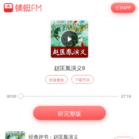
打开APP
赵匡胤演义9
倍速播放
下载节目
00:00
27:19
听完整版
经典评书：赵匡胤演义