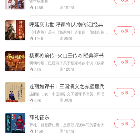
古本杨家将
世校场夺魁挂二路元帅出征西凉国，罗通盘肠大
107
期
1469
战王伯超，解锁阳二打概利花[位成白关二洁樊梨
花，最终得胜回朝。征西路上凶险无数，闲施重
重，多员战将血洒战阵，众多豪杰拼死疆场，薛
呼延庆出世|呼家将|人物传记|经典评
家将三代尽忠烈，众英雄浴血破西凉，这才换得
贞观盛世得以太平，大唐天子凯歌还朝。
书
收藏
《呼家将》是与《杨家将》齐名的一段经典传统
评书故事，呼延庆出世，是《呼家将》的前半部
66
期
1045
分。 呼延家为大宋江山出生入死、呕心沥血，却
被奸臣陷害。小将呼延庆12岁出世，智勇双全，
力战群贼，匡扶正义，寇准、包拯、高瑾等等精
杨家将前传--火山王传奇|经典评书
采人物陆续登场，讲述了一段忠臣孝子人人敬，
收藏
奸贼佞党人人诛的传统演义。 主播胖蛇老师精彩
明朝时期，已经有了关于杨家将的小说《杨家将
演绎呼延庆挂帅平西、平定西夏还朝为祖伸冤的
演义》和《杨家府演义》，又随着后世的 传颂，
120
期
535
护国事迹，最终宋仁宗将奸臣庞文斩首以慰忠魂
杨家将的故事越来越多，有着一套杨家将九代英
并加封呼家满门。故事精彩分成，情节紧张，环
雄传说。在这么多代人物中，各有 各的传奇故
环相扣，引人入胜，这是一部十分值得每天抽出
事，但是要说最传奇的人物，还是杨家第一代的
连丽如评书：三国演义之赤壁鏖兵
10分钟聆听的故事。
火山王杨衮。虽然知道杨衮的 人远远没有知道杨
收藏
继业、七郎八虎的人多，但他的故事才是最精彩
连丽如，女，中国煤矿文工团评书演员，评书表
的，杨家的绝艺，杨家 的家风都是由他所传。
演艺术家，国家一级演员。 78岁高龄的连丽如先
30
期
598
生以独特视角 集南北评书评话的众家优长 使这部
连派“三国演义”成为当代评书的扛鼎之作 本专辑
是年过古稀的评书名家连丽如，现场评说《三国
薛礼征东
演义》之赤壁鏖兵。
收藏
薛礼，就是薛仁贵，是唐朝贞观年间的著名大将,
从小家境贫寒,后被张士贵招募为部下,后来成为了
127
期
1450
皇帝的应梦贤臣而被重用。薛仁贵是唐初有名的
军事将领。大唐年间，李世民御驾亲征。薛仁贵