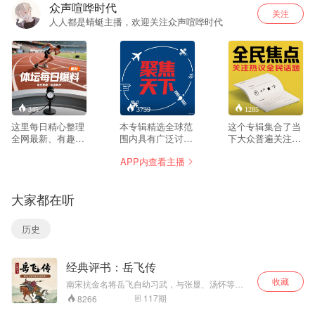
众声喧哗时代
关注
人人都是蜻蜓主播，欢迎关注众声喧哗时代
345
3739
1285
这里每日精心整理
本专辑精选全球范
这个专辑集合了当
全网最新、有趣、
围内具有广泛讨论
下大众普遍关注、
有料的内容合集，
度的文化现象、社
引发广泛共鸣的精
APP内查看主播
涵盖生活新知、科
会趋势与热点事
选内容，聚焦普通
技趣闻、文化万
件，涵盖跨国科技
人真实关心的生活
象、实用技巧等多
进展、教育创新、
话题、文化现象与
大家都在听
元领域。不追热
环保实践等多元领
社会故事。涵盖职
点，只聚焦值得你
域。我们会整理天
场洞察、教育理
花时间的新鲜事
下不同文化背景下
念、健康科普、消
历史
物，帮助你在碎片
普通人关心的优质
费观察等多个维
化信息中快速发现
内容，例如他国青
度，强调多元视角
实用灵感和生活惊
年创业案例、社区
的碰撞与启发。我
经典评书：岳飞传
喜。我们拒绝低质
环保行动或传统文
们不做事件报道，
重复，坚持筛选优
化传承实录。通过
而是提炼具有长期
收藏
南宋抗金名将岳飞自幼习武，与张显、汤怀等结
质、正向、有温度
民间视角呈现世界
价值的思考片段，
拜。他投军报国，枪挑小梁王，后率领岳家军抗
117
期
8266
的内容，为你打造
运行的生动切片，
帮助你理解不同群
击金兵。书中精彩篇章脍炙人口，生动形象。