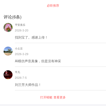
跨海征东薛仁贵传奇。内容大致以薛仁贵的生平
必听推荐
为经线，唐太宗梦见一番将追杀，危急时出现一
白袍小将救驾。薛仁贵征东徐茂公夜观星象，与
唐太宗的梦相符，断言东方将有兵灾，白袍小将
评论
(
6
条)
不但救驾，还将率军征辽东平乱。 【主播简
介】：国家级评书传承人裴冠红 国家级非物质文
平安喜乐
化遗产项目鞍山评书的代表性传承人； 多次获得
包括中国曲艺牡丹奖新人奖等国家级大奖；2006
2026-3-20
年，考入辽宁科技大学艺术学院，攻读曲艺表演
找到宝了。感谢上传！
专业，主攻评书。跟随著名评书表演艺术家田连
元先生学习，深得真传。拜在评书名家石连君先
生门下；留校任教至今，发表了多篇高水平论
小土豆
文，参与完成中国文联及社科联重点项目《国家
级非物质文化遗产单田芳的口述史研究》；和田
2026-3-29
连元先生共同录制视频课《中国评书艺术》被入
选为国家级精品视频课。 改编：著名编剧-纳兰陀
AI模仿声音真像，但是没有神采
平凡
2026-7-5
刘兰芳大师作品！
打开蜻蜓 查看更多