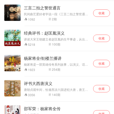
轻松无压力的每日
帮助用户拓展国际
体的声音。旨在搭
轻阅读体验。像逛
视野，理解多元文
建一座认知桥梁，
三言二拍之警世通言
精品市集一样，每
明共性与差异。所
让你透过“大家正在
收藏
天收获一点新鲜
有内容均来自公开
看的内容”，触摸真
民间曲艺爱好者学说一段《三言二拍之警世通
感，让探索成为日
言》。 您有任何的意见、建议、想听的书，欢迎
网络信息整理，平
实世界的温度与脉
2
期
1092
添加工众号：老四书场，获取我的个人联系方
常习惯
台不对国际事件时
搏。
式。
效性负责。（内容
由AI生成）
经典评书：赵匡胤演义
收藏
讲述大宋王朝建立者赵匡胤的生平事迹，从出生
来历、早期经历到登基后的政策。故事曲折离
100
期
5218
奇，包括大闹勾栏院、董家桥打五虎、挥师大破
金龙阵等情节。
杨家将全传|楼兰播讲
收藏
杨家将是一部英雄传奇系列故事，以演义、话
本、戏剧等形式在中国民间广为流传。它对北宋
254
期
1923
前期的一些人物和事件加以演义，讲述了杨家四
代人戍守北疆、精忠报国的动人事迹。《薛家
将》、《杨家将》、《呼家将》等构成了我国通
评书大西唐演义
俗小说史上著名的“三大家将小说”。
收藏
唐朝贞观年间，恰逢西凉六国进犯大唐，唐王李
世民决心御驾亲征，平定西凉。 薛仁贵征东有
140
期
3356
功，被封为平辽王。因与皇叔李道宗结怨，被陷
下狱。三赴法场二入天牢。幸于危急之际，西凉
哈迷国犯境，徐茂公立推荐仁贵挂帅征战罗通秦
邵军荣：杨家将全传
怀玉程咬金三请薛仁贵，挂帅征西,被困锁阳城，
收藏
为苏宝同飞刀所伤。程咬金回京搬兵，薛丁山出