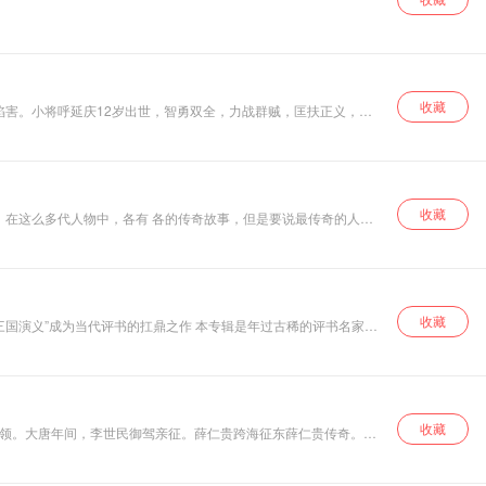
收藏
陷害。小将呼延庆12岁出世，智勇双全，力战群贼，匡扶正义，寇
还朝为祖伸冤的护国事迹，最终宋仁宗将奸臣庞文斩首以慰忠魂并加
收藏
。在这么多代人物中，各有 各的传奇故事，但是要说最传奇的人
是由他所传。
收藏
收藏
将领。大唐年间，李世民御驾亲征。薛仁贵跨海征东薛仁贵传奇。内
不但救驾，还将率军征辽东平乱。 【主播简介】：国
科技大学艺术学院，攻读曲艺表演专业，主攻评书。跟随著名评书表
国家级非物质文化遗产单田芳的口述史研究》；和田连元先生共同录