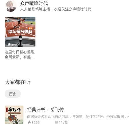
众声喧哗时代
人人都是蜻蜓主播，欢迎关注众声喧哗时代
345
这里每日精心整理
全网最新、有趣、
有料的内容合集，
涵盖生活新知、科
技趣闻、文化万
象、实用技巧等多
大家都在听
元领域。不追热
点，只聚焦值得你
花时间的新鲜事
历史
物，帮助你在碎片
化信息中快速发现
实用灵感和生活惊
经典评书：岳飞传
喜。我们拒绝低质
重复，坚持筛选优
南宋抗金名将岳飞自幼习武，与张显、汤怀等结拜。他投军报国，
质、正向、有温度
117
期
8266
的内容，为你打造