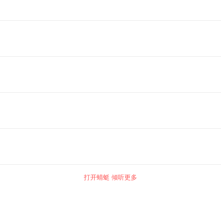
打开蜻蜓 倾听更多