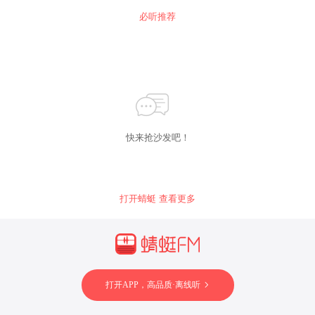
名编剧-纳兰陀
必听推荐
快来抢沙发吧！
打开蜻蜓 查看更多
打开APP，高品质·离线听