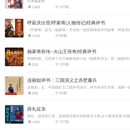
古本杨家将
107
期
1469
呼延庆出世|呼家将|人物传记|经典评书
《呼家将》是与《杨家将》齐名的一段经典传统评书故事，呼延庆
准、包拯、高瑾等等精采人物陆续登场，讲述了一段忠臣孝子人人
66
期
1045
封呼家满门。故事精彩分成，情节紧张，环环相扣，引人入胜，这是
杨家将前传--火山王传奇|经典评书
明朝时期，已经有了关于杨家将的小说《杨家将演义》和《杨家府
物，还是杨家第一代的火山王杨衮。虽然知道杨衮的 人远远没有知
120
期
535
连丽如评书：三国演义之赤壁鏖兵
连丽如，女，中国煤矿文工团评书演员，评书表演艺术家，国家一级演员。 78岁高龄的连丽如先生以独特视角 集南北评书评话的众家优长 使这部连派“三国演义”成为当代评书的扛鼎之作 本专
丽如，现场评说《三国演义》之赤壁鏖兵。
30
期
598
薛礼征东
薛礼，就是薛仁贵，是唐朝贞观年间的著名大将,从小家境贫寒,后
容大致以薛仁贵的生平为经线，唐太宗梦见一番将追杀，危急时出现一白
127
期
1450
家级评书传承人裴冠红 国家级非物质文化遗产项目鞍山评书的代表
演艺术家田连元先生学习，深得真传。拜在评书名家石连君先生门