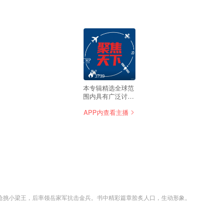
3739
本专辑精选全球范
围内具有广泛讨论
度的文化现象、社
APP内查看主播
会趋势与热点事
件，涵盖跨国科技
进展、教育创新、
环保实践等多元领
域。我们会整理天
下不同文化背景下
普通人关心的优质
内容，例如他国青
年创业案例、社区
环保行动或传统文
化传承实录。通过
枪挑小梁王，后率领岳家军抗击金兵。书中精彩篇章脍炙人口，生动形象。
民间视角呈现世界
运行的生动切片，