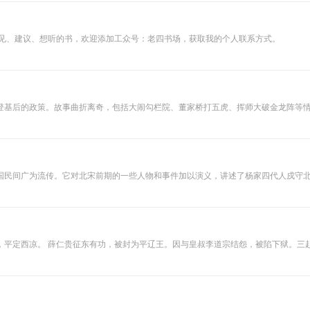
帮助用户拓展国际
视野，理解多元文
明共性与差异。所
有内容均来自公开
意见、建议、想听的书，欢迎添加工众号：老四书场，获取我的个人联系方式。
网络信息整理，平
台不对国际事件时
效性负责。（内容
由AI生成）
登基后的政策。故事曲折离奇，包括大闹勾栏院、董家桥打五虎、挥师大破金龙阵等
国民间广为流传。它对北宋前期的一些人物和事件加以演义，讲述了杨家四代人戍守
，西凉哈迷国犯境，徐茂公立推荐仁
，为苏宝同飞刀所伤。程咬金回京搬兵，薛丁山出世校场夺魁挂二路元帅出征西凉国，
众多豪杰拼死疆场，薛家将三代尽忠烈，众英雄浴血破西凉，这才换得贞观盛世得以