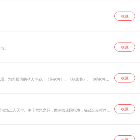
体的声音。旨在搭
建一座认知桥梁，
让你透过“大家正在
收藏
看的内容”，触摸真
实世界的温度与脉
搏。
收藏
情节。
收藏
北疆、精忠报国的动人事迹。《薛家将》、《杨家将》、《呼家将》
收藏
罗通盘肠大战王伯超，解锁阳二打概利花[位成白关二洁樊梨花，最
太平，大唐天子凯歌还朝。
收藏