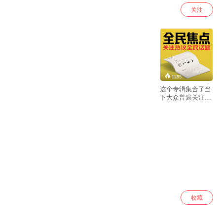
关注
1285
这个专辑集合了当
下大众普遍关注、
引发广泛共鸣的精
选内容，聚焦普通
人真实关心的生活
话题、文化现象与
社会故事。涵盖职
场洞察、教育理
念、健康科普、消
费观察等多个维
度，强调多元视角
的碰撞与启发。我
们不做事件报道，
而是提炼具有长期
收藏
价值的思考片段，
帮助你理解不同群