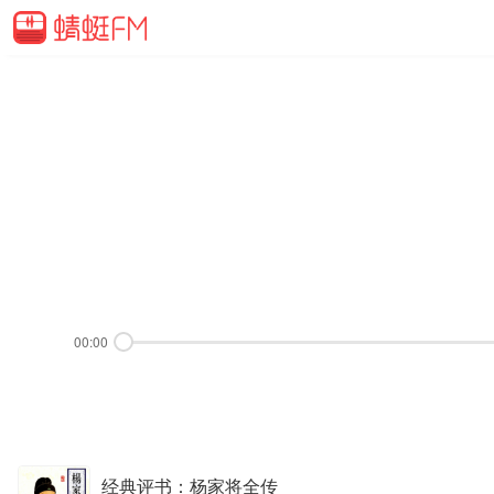
00:00
经典评书：杨家将全传