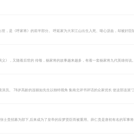
出世，是《呼家将》的前半部分。 呼延家为大宋江山出生入死、呕心沥血，却被奸臣
敬，奸贼佞党人人诛的传统演义。 主播胖蛇老师精彩演绎呼延庆挂帅平西、平定西夏
一部十分值得每天抽出10分钟聆听的故事。
演义》，又随着后世的 传颂，杨家将的故事越来越多，有着一套杨家将九代英雄传说
道杨继业、七郎八虎的人多，但他的故事才是最精彩的，杨家的绝艺，杨家 的家风都
辑是年过古稀的评书名家连
被张士贵招募为部下,后来成为了皇帝的应梦贤臣而被重用。薛仁贵是唐初有名的军事
袍小将救驾。薛仁贵征东徐茂公夜观星象，与唐太宗的梦相符，断言东方将有兵灾，白袍小将
性传承人； 多次获得包括中国曲艺牡丹奖新人奖等国家级大奖；2006年，考入辽宁
下；留校任教至今，发表了多篇高水平论文，参与完成中国文联及社科联重点项目《