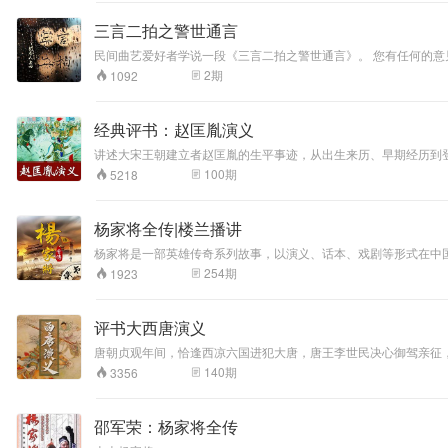
轻松无压力的每日
轻阅读体验。像逛
三言二拍之警世通言
精品市集一样，每
天收获一点新鲜
民间曲艺爱好者学说一段《三言二拍之警世通言》。 您有任何的
感，让探索成为日
2
期
1092
常习惯
经典评书：赵匡胤演义
讲述大宋王朝建立者赵匡胤的生平事迹，从出生来历、早期经历到
100
期
5218
杨家将全传|楼兰播讲
杨家将是一部英雄传奇系列故事，以演义、话本、戏剧等形式在中
等构成了我国通俗小说史上著名的“三大家将小说”。
254
期
1923
评书大西唐演义
唐朝贞观年间，恰逢西凉六国进犯大唐，唐王李世民决心御驾亲征，平定西凉。 薛仁贵征东有功，被封为平辽王。因与皇叔李道宗结怨，被陷下狱。三赴法场二入天牢。幸于危急之际
贵挂帅征战罗通秦怀玉程咬金三请薛仁贵，挂帅征西,被困锁阳城
140
期
3356
终得胜回朝。征西路上凶险无数，闲施重重，多员战将血洒战阵，
邵军荣：杨家将全传