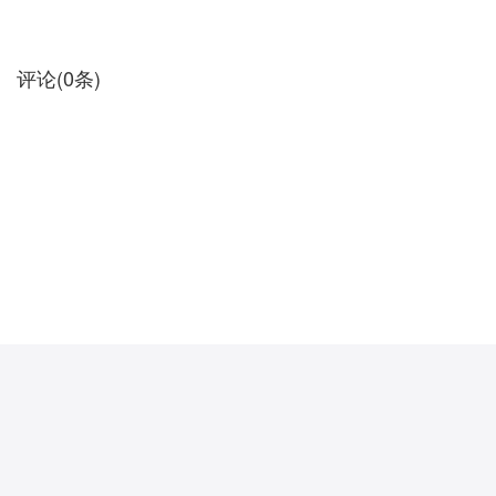
制视频课《中国评书艺术》被入选为国家级精品视频课。 改编：著
评论
(
0
条)