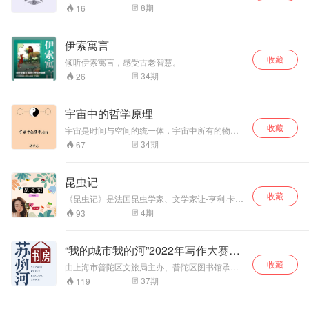
数的旅程。 从伦敦
人”聂鲁达的一部微型杰作。非常简单、易读，由
8
期
16
74首诗，316个没有给出回答的问题组成。聂鲁
出发的火车汽笛划
达将孩子对世界的好奇和成人睿智的经历融为一
破长空，两人的环
体，向自然、历史、梦境、人生、人性进行最简
球之路正式启程。
伊索寓言
洁的质问，带我们进入他用直觉和纯粹的想象构
他们穿越英吉利海
收藏
筑的国度，同时也陷入哲理性的思索。此次为中
倾听伊索寓言，感受古老智慧。
峡，横跨欧洲大
文版首次出版，由著名译者陈黎、张芬龄自西班
陆，在苏伊士运河
34
期
26
牙语完整译出。 《疑问集》是一部任何年龄的读
见证东西方文明的
者都能欣赏的诗集。在这部诗集里，聂鲁达单纯
交汇，随后深入印
地回归到“人”的角色，用神秘、有趣、荒诞不经的
度洋的波涛，遭遇
宇宙中的哲学原理
问题给人灵感，让被人遗忘的事实重新浮现。让
热带风暴的侵袭与
我们直面自以为了解、却一无所知的一切。
收藏
宇宙是时间与空间的统一体，宇宙中所有的物质
海盗的觊觎。路路
和所有的意识都是随着时间和空间的变化，由无
34
期
67
通的街头智慧与福
到有，从有到无，无限循环，无穷无尽。无：就
克的精密计算相得
是0，就是无极，有：就是1和-1，就是太极，就
益彰：在印度，路
是矛盾，1和-1，如同太极中的阴和阳，矛盾中的
昆虫记
路通凭借灵活应变
矛和盾。宇宙就是从0开始，从无极开始，到太
救下被迫殉葬的王
收藏
极，到物质和意识组成的矛盾的世界，最后又结
《昆虫记》是法国昆虫学家、文学家让-亨利·卡西
公妻子；在北美，
束于0。无限循环。所有的物质存在和意识存在，
米尔·法布尔创作的长篇生物学著作，共十卷。
4
期
93
福克以冷静决断化
都是矛盾的统一体，矛盾双方同时产生，同时存
1879年第一卷首次出版 该作品是一部概括昆虫的
解铁路劫匪的危
在，同时消亡。
种类、特征、习性和婚习的昆虫生物学著作，记
机，而路路通则用
录了昆虫真实的生活，表述的是昆虫为生存而斗
“我的城市我的河”2022年写作大赛美
巧妙的伪装为前行
争时表现出的灵性，还记载着法布尔痴迷昆虫研
扫清障碍。 旅程
文
收藏
究的动因、生平抱负、知识背景、生活状况等等
由上海市普陀区文旅局主办、普陀区图书馆承办
中，时间始终是最
内容。 作者将昆虫的多彩生活与自己的人生感悟
的2022年长三角市民写作大赛自7月发布以来，
37
期
119
严苛的对手。误判
融为一体，用人性去看待昆虫，字里行间都透露
获得社会各界广泛关注，来自全国多个省、市、
的船期、突发的疾
出作者对生命的尊敬与热爱。
自治区、直辖市的写作爱好者踊跃投稿，参赛者