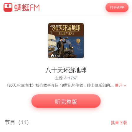
打开APP
100
八十天环游地球
主播:
Air1767
《80天环游地球》核心故事介绍 19世纪的伦敦，绅士俱乐部的一场豪赌，点燃了横跨全球的冒险传奇。沉着冷静、恪守规律到近乎刻板的英国绅士斐利亚·福克，以全部身家为赌注，立下80天内环游地球的誓言。这份在当时看来异想天开的挑战，不仅牵动着整个伦敦的目光，更将他与刚雇佣的仆人——活泼机敏、身怀绝技的路路通，推向了一场充满未知与变数的旅程。 从伦敦出发的火车汽笛划破长空，两人的环球之路正式启程。他们穿越英吉利海峡，横跨欧洲大陆，在苏伊士运河见证东西方文明的交汇，随后深入印度洋的波涛，遭遇热带风暴的侵袭与海盗的觊觎。路路通的街头智慧与福克的精密计算相得益彰：在印度，路路通凭借灵活应变救下被迫殉葬的王公妻子；在北美，福克以冷静决断化解铁路劫匪的危机，而路路通则用巧妙的伪装为前行扫清障碍。 旅程中，时间始终是最严苛的对手。误判的船期、突发的疾病、甚至被误认为银行窃贼的追捕，一次次将他们推向失败的边缘。福克看似冷漠的外表下，藏着对承诺的坚守与对正义的执着——他愿为拯救陌生人而耽误行程，也愿为维护尊严而直面险境；路路通则从最初的好奇盲从，逐渐成长为福克最信赖的伙伴，他的乐观与果敢，成为这段艰难旅程中最温暖的光。 从蒸汽火车到大象骑行，从远洋轮船到雪橇飞驰，两人的足迹遍布四大洲，见证了不同地域的风土人情与文明差异。80天的极限挑战，不仅是对环球交通的一次极限测试，更是对人性的深刻试炼。当他们历经千难万险，在最后一刻赶回伦敦时，这场始于赌注的旅程，早已升华为关于信念、勇气与友谊的不朽传奇。 福克与路路通的故事，至今仍能让读者感受到探索世界的热血与坚守承诺的力量，成为跨越时代的冒险经典。
展开
听完整版
节目（11）
批量下载