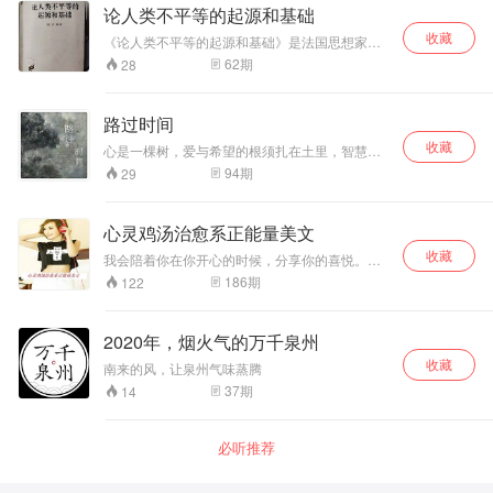
病、甚至被误认为
年龄跨度从7岁到93岁不等，总计收到来稿3000
论人类不平等的起源和基础
银行窃贼的追捕，
余篇。经过三轮评审，最终评选出100篇优秀作
收藏
一次次将他们推向
品。同时，还有25位知名作家、学者、媒体人共
《论人类不平等的起源和基础》是法国思想家卢
襄盛举，书写城市与江河的故事。这些文字或温
失败的边缘。福克
梭创作的哲学著作，探讨了社会不平等的原因及
62
期
28
暖或舒缓、或朴素或稚嫩，都在努力地用文学的
看似冷漠的外表
克服的方法，批判了封建等级关系。作者认为生
方式感怀生活的日益美好，表达着对这个城市的
下，藏着对承诺的
产的发展和私有制的产生，使人类脱离了“自然状
热爱。
态”，产生了贫富不均的社会现象；揣测到了矛盾
坚守与对正义的执
路过时间
斗争会发生对立面转化，以及发展是一个螺旋式
着——他愿为拯救
收藏
上升的过程；认识到私有制是社会不平等的根
陌生人而耽误行
心是一棵树，爱与希望的根须扎在土里，智慧与
源，又认为每人有少量私有财产是社会平等的基
感情的枝叶招展在蓝天下。无论是岁月的风扑面
程，也愿为维护尊
94
期
29
础
而来，还是滚滚尘埃遮蔽了翠叶青枝，它总是静
严而直面险境；路
默矗立在那里等待，并接受一切来临，即不居
路通则从最初的好
傲，也不卑微。
奇盲从，逐渐成长
心灵鸡汤治愈系正能量美文
为福克最信赖的伙
收藏
我会陪着你在你开心的时候，分享你的喜悦。我
伴，他的乐观与果
会陪着你在你失落的时候，给你大大的鼓励。我
敢，成为这段艰难
186
期
122
会陪着你在你迷茫的时候，给你一个目标。我会
旅程中最温暖的
陪着你，无论在什么时候。爱是氧气氧气是你。
光。 从蒸汽火车到
心灵鸡汤读书，专注于情感生活 ，故事百科， 心
大象骑行，从远洋
2020年，烟火气的万千泉州
灵鸡汤 ，职场沟通听书节目，音乐美文 . 我愿化
轮船到雪橇飞驰，
收藏
作一个太阳，温暖地照耀着你;我愿化作一轮明
南来的风，让泉州气味蒸腾
两人的足迹遍布四
月，黑暗中陪伴着你;我愿化作一缕春风，轻轻地
37
期
14
大洲，见证了不同
抚摸着你;我愿化作一滴甘露，快乐地滋润着你。
地域的风土人情与
我想马上飞到你身边，然后告诉你我想你! 这个世
文明差异。80天的
界上总有那么一个人，是你的念想，是你的温
必听推荐
极限挑战，不仅是
暖。就算她不远不近，只要想到她，就永远会觉
对环球交通的一次
得安定，觉得踏实，觉得心里有底。甚至连周围
极限测试，更是对
的空气，都变得笃定。世界只是一些影影绰绰的