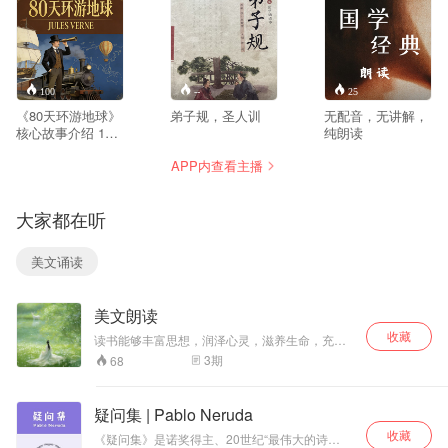
100
--
25
《80天环游地球》
弟子规，圣人训
无配音，无讲解，
核心故事介绍 19
纯朗读
世纪的伦敦，绅士
APP内查看主播
俱乐部的一场豪
赌，点燃了横跨全
球的冒险传奇。沉
大家都在听
着冷静、恪守规律
到近乎刻板的英国
绅士斐利亚·福克，
美文诵读
以全部身家为赌
注，立下80天内环
游地球的誓言。这
美文朗读
份在当时看来异想
天开的挑战，不仅
收藏
读书能够丰富思想，润泽心灵，滋养生命，充实
牵动着整个伦敦的
生活，能够让我们遇见更好的自己。
3
期
68
目光，更将他与刚
雇佣的仆人——活
泼机敏、身怀绝技
疑问集 | Pablo Neruda
的路路通，推向了
收藏
一场充满未知与变
《疑问集》是诺奖得主、20世纪“最伟大的诗