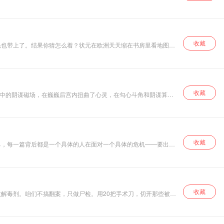
，哪些换了身衣服，活到了今天。
收藏
魁也带上了。结果你猜怎么着？状元在欧洲天天缩在书房里看地图，
赛二爷"，八国联军打进北京的时候，传说她还跟联军统帅有过一段
收藏
其中的阴谋磁场，在巍巍后宫内扭曲了心灵，在勾心斗角和阴谋算计
军，精心研读明史、从浩瀚的史料中拨开尘封，为您讲述明朝后宫争
收藏
己，每一篇背后都是一个具体的人在面对一个具体的危机——要出兵
择、一次次说服与被说服。权力从哪里来？凭什么你说了算？一个政权
收藏
效解毒剂。咱们不搞翻案，只做尸检。用20把手术刀，切开那些被权
道德化的历史故事，你都能本能地追问一句——谁在讲故事？他想掩