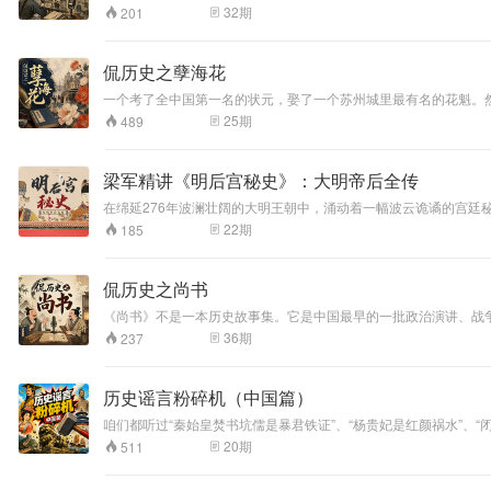
全面侵华的开端，
趼人用一百零八回写下的"社会X光片"。咱们这档节目，就是跟着
32
期
201
也揭开了中国人民
波澜壮阔、艰苦卓
绝的十四年抗日战
侃历史之孽海花
争的序幕，是中华
一个考了全中国第一名的状元，娶了一个苏州城里最有名的花魁。
民族近代史上无法
花魁倒学会了德语，跟德国皇帝的老婆喝上了茶，成了真正的外交
磨灭的国耻记忆和
25
期
489
旧情。 这不是我编的，是晚清一个叫曾朴的举人写的小说——《孽海花》。更妙的是，小说里几乎所有人物都有真实原型，它写的不只是一对男女，是整个晚清三十年的官场、外交、革命和人心。鲁迅说它"结构工巧，
深刻教训。
文采斐然"——鲁迅很少这么夸人。我读完只有一个感受：晚清最
梁军精讲《明后宫秘史》：大明帝后全传
在绵延276年波澜壮阔的大明王朝中，涌动着一幅波云诡谲的宫
中耗尽一生。出身低微的宫女如何登上后位？千年一见的帝后深情
22
期
185
斗的权谋诡计。君不见，芙蓉帐下深宫泪，权力之巅血染尘。
侃历史之尚书
《尚书》不是一本历史故事集。它是中国最早的一批政治演讲、战
了需要口号，要搬家了需要说服，被怀疑篡位了需要自证清白。这个
36
期
237
怎么证明自己不是篡位？三千年前的问题，今天还没答完。
历史谣言粉碎机（中国篇）
咱们都听过“秦始皇焚书坑儒是暴君铁证”、“杨贵妃是红颜祸水”
力、偏见和教科书反复涂抹的“历史常识”，带你看看背后的利益
20
期
511
盖什么？