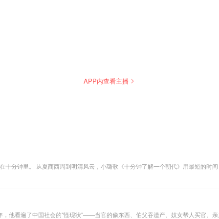
APP内查看主播
，浓缩在十分钟里。 从夏商西周到明清风云，小璐歌《十分钟了解一个朝代》用最短的
十分钟，轻松构建你的中国通史知识体系。
年，他看遍了中国社会的"怪现状"——当官的偷东西、伯父吞遗产、妓女帮人买官、