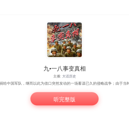
915
九•一八事变真相
主播:
大话历史
听完整版