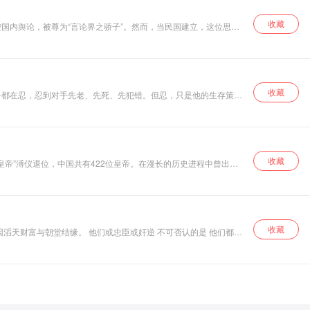
收藏
国内舆论，被尊为“言论界之骄子”。然而，当民国建立，这位思想
但为何在真实的政治游戏中，却始终像个“局外人”？这张专辑不只是
收藏
子都在忍，忍到对手先老、先死、先犯错。但忍，只是他的生存策
收藏
皇帝”溥仪退位，中国共有422位皇帝。在漫长的历史进程中曾出现
君而善用其众乎?”明代刘基《拟连珠》之六八中写道：“去奢尚
的语言，讲述了十位皇帝的经典传奇及其不为人知的故事。
收藏
经历和人生成败，都值得你去反思和借鉴。 孙春岭老师，博览群