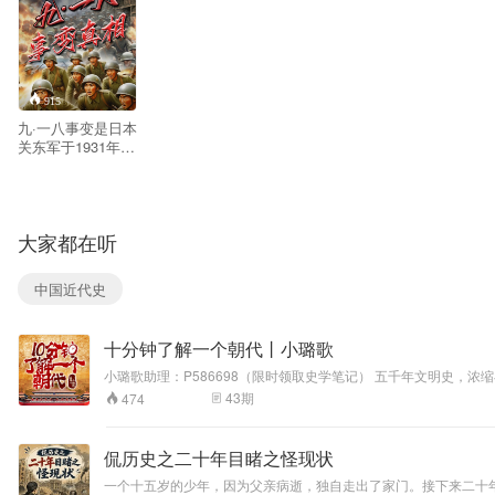
915
九·一八事变是日本
关东军于1931年9
月18日在中国沈阳
柳条湖自毁铁路并
嫁祸给中国军队，
继而以此为借口突
大家都在听
然发动的一场蓄谋
已久的侵略战争；
由于当时中国国民
中国近代史
政府采取了“攘外必
先安内”的不抵抗政
策，日军在短短数
十分钟了解一个朝代丨小璐歌
月内便迅速占领了
整个中国东北三
小璐歌助理：P586698（限时领取史学笔记） 五千年文明史
省，并在此基础上
键事件、标志人物与历史教训。 历史并不遥远，也不枯燥。每天
43
期
474
扶植建立了伪“满洲
国”傀儡政权，实行
了长达十四年的殖
侃历史之二十年目睹之怪现状
民统治，这不仅标
志着日本帝国主义
一个十五岁的少年，因为父亲病逝，独自走出了家门。接下来二十