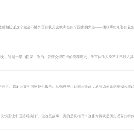
这个少年的眼睛，把晚清社会的每一个角落重新看一遍——看看哪些"怪现状"已经死了
然后朝廷派这个完全不懂外语的状元去欧洲当四个国家的大使——他顺手把刚娶的花
明星。最后状元因为买错了一张地图，仕途尽毁、活活气死；花魁呢，摇身一变成了"
荒诞的故事，都不是虚构的。
廷秘史。这是一部由阴谋、政治、爱情交织而成的隐秘历史，千百位佳人身不由己跌入
结局究竟如何？宫女们为何舍命勒死帝王？半老徐娘如何邀得皇帝终生宠爱？作家梁
争宣言、政府公文和国家危机报告。从尧舜禅让到周公摄政，从商汤革命到秦穆公罪
节目要做的，就是把那些"王曰""公曰"的古老讲话，还原成一个个人物、一场场抉
、“闭关锁国让中国落后挨打”。但这些故事，真的是真相吗？这张专辑就是历史谣言的特
算计、制度漏洞和人性博弈。听完这张专辑，你会获得一种武器：面对任何被简化、被