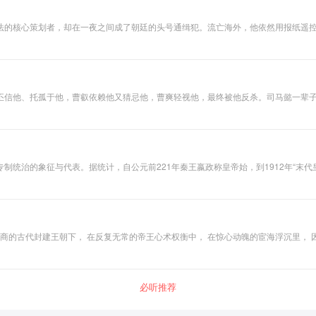
法的核心策划者，却在一夜之间成了朝廷的头号通缉犯。流亡海外，他依然用报纸遥控
财政总长，他的政治抱负为何总是落空？他一生倡导“新民”，试图用思想改造中国，
懂中国应该往何处去的人，却永远找不到带中国去到那里的政治路径？
丕信他、托孤于他，曹叡依赖他又猜忌他，曹爽轻视他，最终被他反杀。司马懿一辈
的人，如何熬赢整个三国？他究竟是隐忍的忠臣，还是蓄谋已久的篡权者？
统治的象征与代表。据统计，自公元前221年秦王嬴政称皇帝始，到1912年“末代
即圣贤英明的君主。“明君”一词出自《左传·成公二年》：“大夫为政，犹以众克，况明
好命”四个角度进行综合评价，选取中国历史上最具有代表性的“十大明君”，用生动幽默
筹帷幄。不管你是创业者还是职场人，又或者你是一个在校学生，这些卓越人物的创业
争、人生追求的成功模式，通过他们的成败兴亡，感悟自己的生命历程。
必听推荐