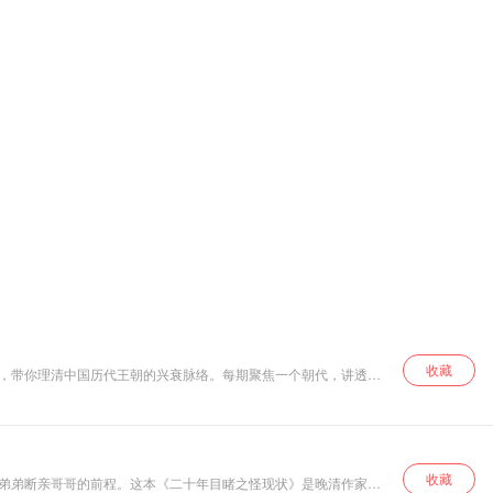
收藏
时间，带你理清中国历代王朝的兴衰脉络。每期聚焦一个朝代，讲透关
收藏
亲弟弟断亲哥哥的前程。这本《二十年目睹之怪现状》是晚清作家吴