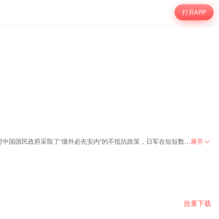
打开APP
九·一八事变是日本关东军于1931年9月18日在中国沈阳柳条湖自毁铁路并嫁祸给中国军队，继而以此为借口突然发动的一场蓄谋已久的侵略战争；由于当时中国国民政府采取了“攘外必先安内”的不抵抗政策，日军在短短数月内便迅速占领了整个中国东北三省，并在此基础上扶植建立了伪“满洲国”傀儡政权，实行了长达十四年的殖民统治，这不仅标志着日本帝国主义全面侵华的开端，也揭开了中国人民波澜壮阔、艰苦卓绝的十四年抗日战争的序幕，是中华民族近代史上无法磨灭的国耻记忆和深刻教训。
展开
批量下载