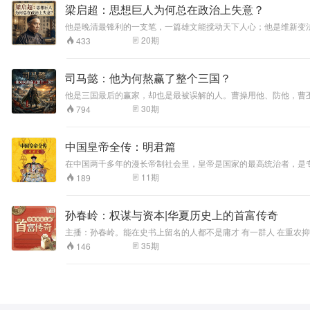
梁启超：思想巨人为何总在政治上失意？
他是晚清最锋利的一支笔，一篇雄文能搅动天下人心；他是维新变
巨人真正踏入政坛，却屡屡受挫，从进步党到研究系，从司法总长到
20
期
433
在讲一个思想家的生平，更是在追问一个终极矛盾：为什么一个最
司马懿：他为何熬赢了整个三国？
他是三国最后的赢家，却也是最被误解的人。曹操用他、防他，曹
略，不是他的全部真相。本专辑将追问：一个在乱世中反复被猜忌
30
期
794
中国皇帝全传：明君篇
在中国两千多年的漫长帝制社会里，皇帝是国家的最高统治者，是专制
不少明君，他们对中国历史的发展都产生了深远的影响。所谓明君，
11
期
189
俭，明君所以弭邪侈。” 本课程从“治国”、“文化”、“武艺”和“
孙春岭：权谋与资本|华夏历史上的首富传奇
主播：孙春岭。能在史书上留名的人都不是庸才 有一群人 在重农抑商的古代封建王朝下， 在反复无常的帝王心术权衡中， 在惊心动魄的宦海浮沉里， 因滔天财富与朝堂结缘。 他们或忠臣或奸逆 不可否认的是 他们都在
史书上留存下不灭的事迹 范蠡：前半生从政，后半生从商，以道经商三度富甲天下又退隐江湖； 吕不韦：成功的商人，不成熟的政治家，历史上争议最多的丞相； 胡雪岩：官商两界长袖善舞，恨海情天游刃有余； 他们
35
期
146
影响了千万人，在历史上留下了名字，在各自的领域纵横捭阖，运
书，将人生智慧融入精彩的历史与商业案例之中，为你揭示商业竞