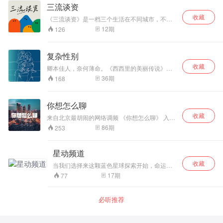
三流谈资
收藏
《三流谈资》是一档三个生活在不同城市，不同
职业老朋友的闲聊杂谈类脱口秀声音节目。 旨在
12
期
126
打造年轻人感兴趣的听觉社区，通过热点话题来
谈谈情感、生活、星座等多元话题。我们一起探
索人生的各种可能性，并陪伴大家上班通勤、插
复杂性别
科摸鱼、睡前失眠的部分时光。 喜乐有分享，共
收藏
度日月长……
卿本佳人，奈何薄命。《西西里的美丽传说》里
男人把堕落的原因都归结于女主的美丽，却没有
36
期
168
人知道多少男人打着正义的旗帜逼近女人。——
女人不舒服的社会，是所有人都不舒服的社会。
你想怎么聊
收藏
来自北京最胡闹的网络调频 《你想怎么聊》 入驻
蜻蜓FM了！！！ 希望更多朋友听到我们！ 我们
86
期
253
节目的风格是无论话题题目多么深刻 内容永远是
胡B！！！ 你受不了的话就推荐给你的朋友！让
他们一起难受！ 未来脱口freestyle调频类节目 可
星动频道
能就属我们能火了 所以提前关注下！ 提出您宝贵
收藏
的意见！与我们互动！ 真的 快火了 ！ 火了你们
当我们选择来这颗蓝色星球探索开始，命运的
都是元老！节目组全请！！！！！
齿轮就随着我们选择的主线剧情开始转动。在
17
期
77
这趟旅行中，可能会时常感到迷失。然而却有
一束隐藏的光指引着方向 ，这束在心里的光就
是怦然心动的感觉，星动一个会发光的频道！
必听推荐