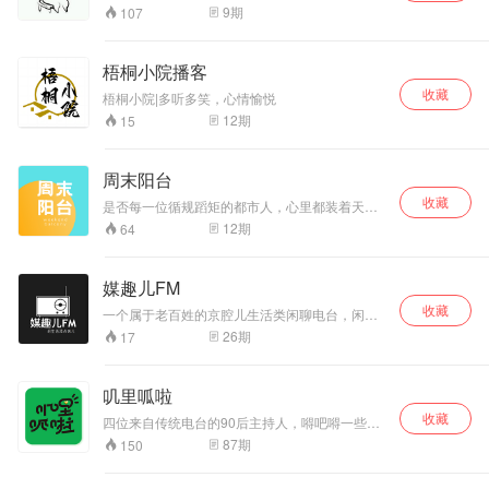
风，遇见好时光！
你收集起来了！直播时间周一到周三，还有周六
风，遇见好时光！
9
期
107
周天哟！欢迎前来调戏！
马上点击订阅吧！
马上点击订阅吧！
梧桐小院播客
收藏
梧桐小院|多听多笑，心情愉悦
12
期
15
周末阳台
收藏
是否每一位循规蹈矩的都市人，心里都装着天马
行空的人生幻想？ 《周末阳台》用温柔而有趣的
12
期
64
方式，帮助奔波劳碌的你进入乌托邦，带你发现
新惊喜，精神抖擞地回到现实世界。 《周末阳
台》是一档杂谈类都市播客，由阿卷、辣辣、味
媒趣儿FM
美思、Jennifer四位主播分享成长中的爆笑瞬间，
收藏
探讨漫漫人生的是非观，科普然并卵的冷知识。
一个属于老百姓的京腔儿生活类闲聊电台，闲的
和你一起聊烟火人间寻常事，展忙里偷闲开心
没事儿您就听听～ 微博搜索「媒趣儿」会更新节
26
期
17
颜。 不慌不忙，眼里有光。
目相关内容
叽里呱啦
收藏
四位来自传统电台的90后主持人，嘚吧嘚一些下
班路上的闲聊话题
87
期
150