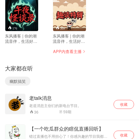
176
309
东风播客 | 你的潮
东风播客 | 你的潮
流音伴，生活好拍
流音伴，生活好拍
档！ 东风播客，新
档！ 东风播客，新
APP内查看主播
鲜上线！这里有最
鲜上线！这里有最
惊悚的怪谈点燃你
惊悚的怪谈点燃你
的激情，有奇闻趣
的激情，有奇闻趣
大家都在听
事、潮流动态打开
事、潮流动态打开
你的视野，有实用
你的视野，有实用
贴士、生活妙招帮
贴士、生活妙招帮
幽默搞笑
你轻松通关日常。
你轻松通关日常。
无论是通勤路上的
无论是通勤路上的
片刻，还是独享时
片刻，还是独享时
老talk消息
光的闲暇，东风电
光的闲暇，东风播
台都用活力满满的
客都用活力满满的
收藏
老道消息主创们的新电台节目。
声音陪伴你，扫除
声音陪伴你，扫除
59
期
36
疲惫，为生活注入
疲惫，为生活注入
新鲜能量。锁定东
新鲜能量。锁定东
风，让精彩与好心
风，让精彩与好心
【一个吃瓜群众的瞎侃直播回听】
情，如春风拂面，
情，如春风拂面，
收藏
如影随形！ 听见东
如影随形！ 听见东
错过直播也不用担心了！你感兴趣的节目我都帮