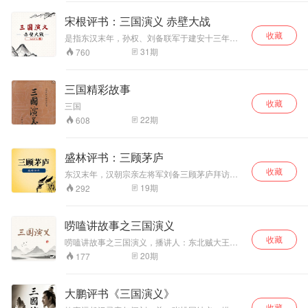
曹的正统思想和儒
家的仁政思想。同
宋根评书：三国演义 赤壁大战
时也遣责了雄豪混
收藏
战及暴君的苛政，
是指东汉末年，孙权、刘备联军于建安十三年
（208年）在长江赤壁（今湖北省赤壁市西北）
寄托了人民渴求明
31
期
760
一带大破曹操大军的战役。这是中国历史上以少
君仁政、社会安定
胜多、以弱胜强的著名战役之一，是三国时期“三
的愿望。袁阔成先
大战役”中最为著名的一场，也是中国历史上第一
生的三国，吸收南
三国精彩故事
次在长江流域进行的大规模江河作战，标志着中
北评书评话的众家
收藏
国军事政治中心不再限于黄河流域。孙刘联军最
三国
优长，形成独家特
后以火攻大破曹军，曹操北回，孙、刘各自夺去
色，得到广泛的好
22
期
608
荆州的一部分，奠定了三国鼎立的基础。
评。【推荐：单田
芳版《三国演
义》，请在蜻蜓
盛林评书：三顾茅庐
FM搜索】
收藏
东汉末年，汉朝宗亲左将军刘备三顾茅庐拜访诸
葛亮，他们的谈话内容即《隆中对》（三分天下
19
期
292
的战略决策）。
唠嗑讲故事之三国演义
收藏
唠嗑讲故事之三国演义，播讲人：东北贼大王，
坐下来听听我讲的三国。
20
期
177
大鹏评书《三国演义》
收藏