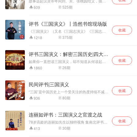
故事远起汉灵帝年间刘、关、张桃园结义，描述
了东汉末年和三国时期近百年发生的重大历史事
525
期
609
件，和众多的叱咤风云的英雄人物。作者通过真
实动人的故事，揭示了封建统治阶级内部的黑暗
和腐朽，控诉了统治者的暴虐和丑恶。东汉末
评书《三国演义》丨浩然书馆现场版
年，军阀混战，所谓"十八路"诸侯联军征讨董卓，
收藏
打的是"扶持王室，拯救黎民"的旗号，干的是勾心
《三国演义》（又名《三国志演义》《三国志通
斗角、尔虞我诈的勾当，都企图称王称霸。《三
俗演义》是元末明初小说家罗贯中根据陈寿《三
375
期
1218
国演义》以没落的汉室宗亲刘备和以宗族起兵的
国志》和裴松之注解以及民间三国故事传说经过
曹操作为两条主线的展开了中前期的故事，而中
艺术加工创作而成的长篇章回体历史演义小说，
后期以大汉丞相诸葛亮率领汉军北伐，与魏国重
与《西游记》《水浒传》《红楼梦》并称为中国
评书三国演义：解密三国历史|四大名
臣司马懿的斗智斗勇为主线，以三国归晋而告
古典四大名著。 《三国演义》是罗贯中在有关三
终。
著
收藏
国故事的宋元话本、戏曲和轶事传闻的基础上，
如果你一直想读三国演义，却不知道从何读起；
依据晋代陈寿所著的《三国志》以及南朝宋人裴
如果你想听精彩的三国故事，又 想了解真实的历
26
期
1860
松之为《三国志》所作的注，所进行的艺术加工
史细节；如果你已熟读三国，还想获悉更多拓展
再创作。 《三国演义》大致分为黄巾起义、董卓
知识，感受三国 历史文化全方位的魅力，跟着宋
之乱、群雄逐鹿、三国鼎立、三国归晋五大部
春明老师一起，横贯古今，纵观豪杰，领略余韵
民间评书|三国演义
分，描写了从东汉末年到西晋初年之间近百年的
悠长的三国兴衰，“听”见一个有血有肉的三国。
历史风云，以描写战争为主，描述了东汉末年的
收藏
“三国”是中国历史上一个受关注的热度持续不减的
群雄割据混战和曹魏、蜀汉、东吴三国之间的政
时代，历代或诗词予以歌咏，或戏曲、小说演绎
80
期
936
治和军事斗争，最终司马炎一统三国，建立晋朝
爱憎，或民间口耳广为传颂。这一时期在国人的
的故事。反映了三国时期各类社会斗争与矛盾的
心目中遂成为江山如画，引无数英雄竞逐的史
转化，并概括了这一时期的历史巨变，塑造了一
诗。 读《三国演义》之法，重点在于读懂其中错
连丽如评书：三国演义之官渡之战
群叱咤风云的三国英雄人物。 该作品成书后有嘉
综复杂的交际网，他们之间或竞争或分合，或争
靖壬午本等多个版本流传于世，到了明末清初，
收藏
权或夺利，共同演绎了历史的进程、岁月的变
78岁高龄的连丽如先生以独特视角 集南北评书评
毛宗岗对《三国演义》整顿回目、修正文辞、改
迁、人事的更替。凡刀光剑影之下，皆是人性的
话的众家优长 使这部连派“三国演义”成为当代评
30
期
413
换诗文，该版本也成为诸多版本中水平最高、流
剪影。 冰泪_深瞳将这些刀光剑影下的世事人
书的扛鼎之作 本专辑是年过古稀的评书名家连丽
传最广的版本。 《三国演义》是中国文学史上第
心，用轻松幽默的方式，结合现代元素给您演义
如，现场评说《三国演义》之官渡之战。 《三国