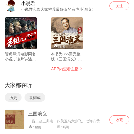
小说君
关注
小说君会给大家推荐最好听的有声小说哦！
433
13183
管虎导演电影同名
本书为365回完整
小说，该片讲述了
版《三国演义》，
六爷当年是京城名
全网最高清版本，
APP内查看主播
震一方的顽主，现
值得收藏！本书描
在孤身一人，跟他
绘了汉末至晋统一
的几个老哥们一起
的一百年间历史，
大家都在听
固守着自己的生活
描述了统治集团内
方式，被时代所抛
部和魏、蜀、吴三
弃。他的儿子晓波
国之间的政治斗
历史
袁阔成
得罪了人被私扣
争、军事斗争，对
了，这激怒了六
当时动乱的社会状
爷。为了救出儿
况有所反映，塑造
三国演义
子，他与老哥们儿
了诸葛亮、曹操、
们狠狠地教训了他
周瑜、关羽、张飞
收藏
一吕二赵三典韦，四关五马六张飞。七许八黄九
们。 演播：罗
等众多的人物。表
姜维。这是毛宗岗先生的武将排序。欲知准确与
10
期
1698
兵
现出鲜明的拥刘反
否？请听本部评书。