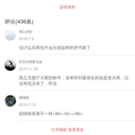
一部章回小说，是历史演义小说的开山之作，也
一段别出生面的三国新演义故事。
演义》是连派评书的看家书，在曲坛享有盛誉。
是一部人文长篇小说，明清时期甚至有“第一才子
必听推荐
《官渡之战》由董承夜访刘备起，到曹操大败袁
书”之称。自问世以来，取材于该书的各类文艺作
绍结束，包括青梅煮酒论英雄、赚城斩车胄、击
品不胜枚举。该书的巨大影响力，以至于使艺术
鼓骂曹、土山约三事、白马坡、挂印封金、灞桥
评论
(
436
条)
的真实盖过了历史的真实。
挑袍、过五关斩六将、古城会、收赵云、孙策托
孤、乌巢劫粮等经典回目。 在这里，连丽如先生
我心永恒
完成了对人物形象的塑造及性格的刻画，使其丰
满灵动，跃然眼前。不仅如此，评书听书更听
2016-7-8
评，连派艺术的特点就是，评人、评事、评情、
估计以后再也不会出现这样的评书家了
评理，以评取胜，让你在跌宕起伏的故事情节中
更懂历史风云。
利刃出鞘要见血
2016-11-26
真正无愧于大家的称号，袁单田刘最喜欢的就是袁大师，以
后再也没有了，怀念
哦嘎嘎
2016-7-12
剧情和原著不一样<div><br></div>
打开蜻蜓 查看更多