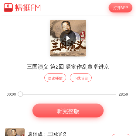
打开APP
三国演义 第2回 竖宦作乱董卓进京
倍速播放
下载节目
00:00
28:59
听完整版
袁阔成：三国演义