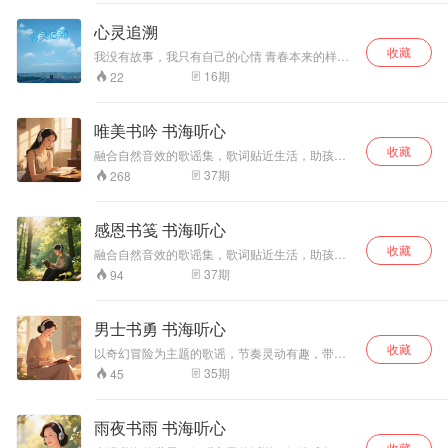
心灵追溯
收藏
我没有故事，我只有自己的心情 青春本来的样子
我不知道，因为我还在这里 青春以后的样子我也
16
期
22
不知道，因为我还没去 我在这最后的无忧的日子
里，抓住最后一线生机，江湖浪子，遇见便是
缘，情随缘而定，缘深缘浅，自有定数，善念长
唯美书吟 书海听心
存。 细细品味，青春本来的样子 欢迎各位支持，
收藏
投稿可加15877355381
融合自然音效的歌谣集，歌词贴近生活，助孩子
在聆听中建立对世界的认知。
37
期
268
感恩书笺 书海听心
收藏
融合自然音效的歌谣集，歌词贴近生活，助孩子
在聆听中建立对世界的认知。
37
期
94
男士书勇 书海听心
收藏
以奇幻冒险为主题的歌谣，节奏灵动有趣，带孩
子在音乐中开启想象之旅。
35
期
45
雨夜书雨 书海听心
收藏