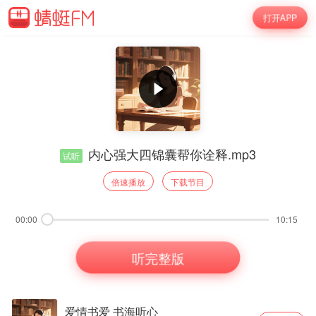
打开APP
内心强大四锦囊帮你诠释.mp3
试听
倍速播放
下载节目
00:00
10:15
听完整版
爱情书爱 书海听心