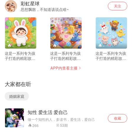
彩虹星球
关注
思想飘散，不知道该说点啥~
--
--
--
这是一系列专为孩
这是一系列专为孩
这是一系列专为孩
子打造的精彩故
子打造的精彩故
子打造的精彩故
事，带他们走进充
事，带他们走进充
事，带他们走进充
APP内查看主播
满想象的奇妙世
满想象的奇妙世
满想象的奇妙世
界。
界。
界。
大家都在听
婚姻家庭
知性 爱生活 爱自己
收藏
做一个知性的人，多读书，爱生活，爱自己
53
期
266