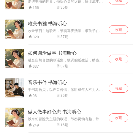
走进书海的世界，倾听心灵的诉说，解读成年人
情感背后的故事。​
35
期
156
唯美书雅 书海听心
收藏
收录节日主题歌谣，节奏喜庆活泼，带孩子在音
乐中体验不同节日的氛围。
37
期
320
如何圆滑做事 书海听心
收藏
融合自然音效的歌谣集，歌词贴近生活，助孩子
在聆听中建立对世界的认知。
37
期
637
音乐书伴 书海听心
收藏
于书海拾贝，以声音传情，倾听成年人不为人知
的情感故事。​
35
期
96
做人做事好心态 书海听心
收藏
以奇幻冒险为主题的歌谣，节奏灵动有趣，带孩
子在音乐中开启想象之旅。
16
期
249