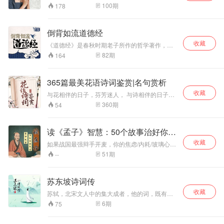
雅。本书为您讲透【赋比兴风雅颂】，让经典不
直被民间热传的五
解读太概括，很多人囫囵吞枣。和霍老师一起学
相传柳树沟是个乱
悟及处世哲学，带
100
期
178
再难懂。 国学传承人炜爵爷（王炜铭）结合文史
《论语》，每天一则5-8分钟，轻松掌握论语精
大圣身，将汇聚本
葬岗，经常发生一
领我们踏上《道德
典籍、历代诗经注疏及现当代研究，深入诗经名
华。一年时间就可以精读论语全书。 同时我们有
书齐庇金明、共佑
些稀奇古怪的吓人
经》的智慧之旅。
篇，逐字讲解，贴近历史，贴近本义。延华夏文
微信学习群配合，每天晒作业、诵读，帮助管理
东北。 本书立志于
的事，所以很少有
从老子的传奇人生
倒背如流道德经
脉，传经典之声！
自我，提升学习效果。
教育人、感化人，
人从这里走，除了
出发，探讨为何要
收藏
《道德经》是春秋时期老子所作的哲学著作，被
崇尚正义、反对邪
一些年纪大的人以
学习《道德经》。
后人尊奉为治国、齐家、修身、为学的宝典。鲁
恶。以寓教于乐于
外，几乎没人知道
深入剖析 “什么是
82
期
164
迅先生曾言：不读《道德经》，不懂人生真谛。
一体的传统评书艺
柳树沟通往哪里。
道”，领悟 “无为非
郭沫若说《道德经》不仅是政治哲学著作，也是
术形式，为您亲情
村子里只有百余户
不为” 的深意，体
一部兵书。德国哲学家尼采更是赞扬《道德经》
讲述。 那么金明又
人家，分为上下两
会 “非淡泊无以明
365篇最美花语诗词鉴赏|名句赏析
满载宝藏，是永不枯竭的井泉。 ——夫妻情侣相
和五家身圣有何渊
个生产队，西边
志” 的境界，感受
收藏
处舒服为主，不可爱太满也不要忽视身边人，平
与花相伴的日子，芬芳迷人， 与诗相伴的日子，
源呢？欲知后事如
的，是下生产队，
“得道者无烦恼” 的
衡最重要。谈工作做人，老子曾说上善若水，水
一字入魂， 365天 诗与花在这里相遇， 星星点
360
期
54
何，听我慢慢道来
我们通常叫“下
从容，理解 “守中
善利万物而不争。——平心踏实工作，做人应如
点、丝丝缕缕、深深浅浅、袅袅婷婷， 长短句的
… …
队”，下队的居民，
即是顺应规律” 的
水一般，心胸开阔不与他人相争。如果只能读一
星河里， 每日，取一瓢饮。 ——人间365日，一
大多是蒙古族，姓
智慧，认识 “道是
本书，你一定不要错过《道德经》。摆在人面前
日不离花与诗 古往今来，古诗一直渗透在生活中
读《孟子》智慧：50个故事治好你的
包的最多，是大
三观” 的内涵，品
的现实却是：虽然《道德经》只有五千多字，但
的每一个角落，文有尽而意深远，是美的享受。
户。而我们家住在
味 “上善若水” 的魅
因其晦涩难懂让人望而却步。连第一步读懂《道
焦虑！
收藏
它不只是古人附庸风雅的消遣，而是中华民族文
如果战国最强辩手开麦，你的焦虑/内耗/玻璃心根
东边的“上队”，大
力。
德经》都难，更别说理解掌握其中深刻内涵了。
化的灵魂。 在这365篇与花相随的古诗词中，每
本扛不住三回合，孟子这位被低估的「反PUA鼻
51
期
--
多都姓刘，也基本
想要读懂读透并倒背如流《道德经》？他可以帮
首虽只有寥寥几行字，却蕴含着花儿们的千娇百
祖」「人性解剖大师」，早就用80个高能故事说
你！ 作为有着25年从业经验的高级讲师，孙老师
上都有一些能数得
媚、不屈傲骨、倔强灵魂，从而帮我们在人生道
透了，让孟子穿越2400年来救你！专治各种想不
坦言普通人想要快速熟背《道德经》其实很容
上来的亲戚关系...
路中找到方向，得到启迪。 伴着主播温柔的声
通！
苏东坡诗词传
易。 孙老师用时3年精心打磨，整理总结之前给
音，和独到趣味的字句解析，以花为点，故事为
学员讲授三字经、弟子规与易经的成功经验，并
枝，让我们了解每首诗词背后隐藏的故事，感受
收藏
苏轼，北宋文人中的集大成者，他的词，既有磅
将其融会贯通在本张专辑中。不但为你逐字逐句
古诗词背后的美学与中华历史文化底蕴，能在这
礴大气、清新豪健之风，也兼具温婉细腻、辗转
6
期
75
细致解析《道德经》理解其中内涵。 采用超级记
浮躁生活中找到一隅安宁，让灵魂得到片刻停
悱恻之意，其诗词上的成就，犹如一座高峰，难
忆＋思维导图＋图像记忆等方式，让你在短时间
歇。
以逾越。《水调歌头•明月几时有》、《定风波•莫
内背下全部81章内容，做到倒背如流道德经！