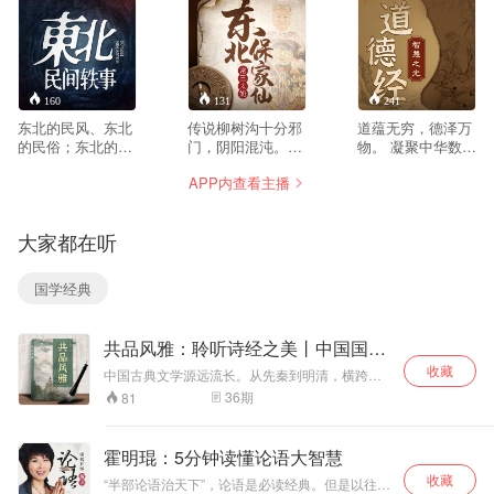
160
131
241
东北的民风、东北
传说柳树沟十分邪
道蕴无穷，德泽万
的民俗；东北的乡
门，阴阳混沌。我
物。 凝聚中华数千
土气息、东北的人
七岁那年被野狼叼
年道德智慧精髓。
APP内查看主播
情世
进柳树沟，从此历
破解人生、职场、
故。
经磨难... 我的家是
商场处世之秘。 探
本书是以八十年代
一个不大不小的山
寻人生真谛，迈向
大家都在听
农村为时代背景。
村，叫刘家镇。村
至善之境。 《道德
根据我国东北广为
子四面环山，只有
经》是中国古代道
流传着的一些民间
两条通往外界的道
家经典，由老子所
国学经典
的精彩传说，精心
路，一条在村北，
著，是一部充满深
编撰，逐一表述。
越过北面的山梁，
邃智慧的语录集。
主要描述了男主人
穿过山上浓密的松
分为道经和德经两
共品风雅：聆听诗经之美丨中国国学
公金明的坎坷人生
树林地，弯弯曲曲
篇，涵盖宇宙、人
文化
之路。从少年到中
的通往县城。另外
生、道德、政治等
收藏
中国古典文学源远流长。从先秦到明清，横跨三
年的传奇成长经
一条，在村西南，
诸多方面。本专辑
千年，从诗经、楚辞到唐诗宋词、骈文、歌赋，
36
期
81
历。以淳朴逼真的
途径两座山连接处
精讲《道德经》道
文体丰富。它们曾是人们口中传唱吟诵的动人韵
描述，巧妙运用。
的一条山沟 ，沟里
经部分。 研习国学
律，它们背后也都饱含着深切复杂的情感。 历经
将人世间的善、
千年时光濯洗,中华优秀传统文化依然熠熠生辉,焕
长满了大大小小、
禅学多年的如云老
霍明琨：5分钟读懂论语大智慧
发着恒久的生命力，经典当为我们前行拓荒底气
恶、美、丑依一展
老老少少的柳树，
师，以其深厚的学
收藏
与力量。不学诗无以言，欢迎走进诗经，共品风
现。 届时，五位一
所以叫“柳树沟”。
识与丰富的人生感
“半部论语治天下”，论语是必读经典。但是以往的