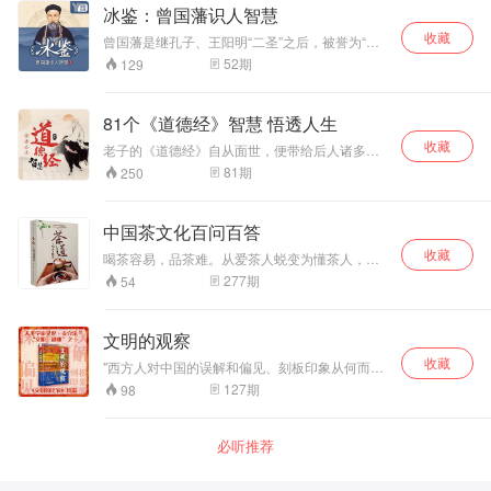
听穿林打叶声》、《江城子•乙卯正月二十日夜记
冰鉴：曾国藩识人智慧
梦》等经典词作，已被人传诵千年，但若不了解
收藏
这些作品背后的故事，恐怕难以体会词作之中的
曾国藩是继孔子、王阳明“二圣”之后，被誉为“半
情感，对词人的认知也不够立体。本课程整理出
个圣人”的人，是近代儒家内圣外王标杆式的人
52
期
129
苏轼作品中最为经典的6首诗词，这6首诗词，相
物。 他十年七迁，连跃十级 曾国藩一生掌握了13
当于苏轼人生中6个重要的拐点，通过这6个拐
套学问，流传下来的只有两套：《曾国藩家书》
点，可以更全面的了解苏轼一生的经历，更真切
和《挺经冰鉴》。 “以冰为鉴，可察秋毫”之意，
81个《道德经》智慧 悟透人生
的感受到苏轼在不同人生阶段的复杂心境。
是一部如何识人、用人的经典著作．它融易学、
收藏
骨相学、心理学、人才学、谋略学为一体 《冰
老子的《道德经》自从面世，便带给后人诸多生
鉴》是曾国藩根据自身识人经验，以及为人处世
活工作的方法论。 它就像是一把尺子，哪里做得
81
期
250
的心得体会，所总结出来的一本专著。 《冰鉴》
不好，哪里做得好，用它一量，就全知道了。 但
因具有极强的实用性、启迪性和借鉴性而受到各
是对于普通人来说，怎样才能在轻松自在的状态
界人士的重视和喜爱。《冰鉴》为读者打造一条
中学习这部千年前的经典？ 怎样运用《道德经》
中国茶文化百问百答
走近曾国藩的智慧之道，感受他独到的识人、用
的智慧，参透为人处世的道理？ 今天，国学大师
人策略。 一部真正的智慧经典，不仅可以跨越他
收藏
赵思阳将为你娓娓道来，对《道德经》81章原文
喝茶容易，品茶难。从爱茶人蜕变为懂茶人，关
所属的领域，而且可以跨越时空！ 《冰鉴》一书
进行解读，在忠实文本原意的基础上，结合现实
键在于掌握品茶的奥妙所在。
277
期
54
对后世影响颇大，蒋介石的相人之法，就得益于
生活，循序渐进地分析这份两千多年前的“爆款智
《冰鉴》。他在安排重要人事时，也常常观察其
慧秘籍”。
相貌颜色，以决定用否。蒋纬国在担任三军大学
文明的观察
校长期间，该书曾被指定为学生的重要参考书。
该书曾在大陆绝迹几十年，近年被整理出版，深
收藏
"西方人对中国的误解和偏见、刻板印象从何而
受读者青睐。
来？ 本书是英国剑桥大学人类学教授艾伦·麦克法
127
期
98
兰的“文明三部曲”之一、《文明的比较》续篇，是
一部长达二十多年的田野调查，探寻汉语文化圈
的特质，研究西方偏见和焦虑的根源。 作者从人
必听推荐
类学角度，以旁观者的身份观察了中国社会，探
讨了西方国家早期对于中国的焦虑和偏见的根
源：无知和恐惧，再加上半遮半掩的政治和经济