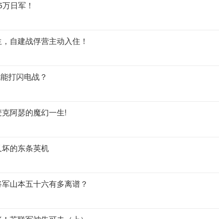
5万日军！
生，自建战俘营主动入住！
就能打闪电战？
克阿瑟的魔幻一生!
又坏的东条英机
将军山本五十六有多离谱？