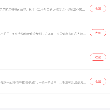
收藏
亲弟弟断亲哥哥的前程。这本《二十年目睹之怪现状》是晚清作家吴
，哪些换了身衣服，活到了今天。
收藏
本小册子。他们大概做梦也没想到，这本在山沟里编出来的私人读书
个男人——周敦颐、程颢、程颐、张载、朱熹、吕祖谦。他们所有人
收藏
收藏
，每到一处就打开书对照地形，一条一条追问：大明王朝到底是怎么
前的追问跟我们今天有什么关系。说白了，一个亡了国的人，花了三