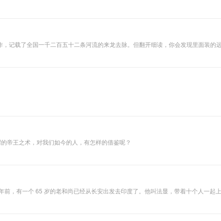
作，记载了全国一千二百五十二条河流的来龙去脉。但翻开细读，你会发现里面装的
步，一条河一条河地走，把那些被河水浸泡了两千年的故事重新捞出来。说到底，这不
禹治水到隋炀帝开运河，你会发现，中国的历史，换个角度看，就是一部人和水谈判的
您都听得懂。 每天10分钟为您细细研读《资治通鉴》 所谓的帝王之术，对我们如今的人，有怎样的借鉴呢？
年前，有一个 65 岁的老和尚已经从长安出发去印度了。他叫法显，带着十个人一起上路
国，有的干脆留在了印度不走了。更离谱的是，他去的时候走陆路，回来的时候走海
译成中文，最后写了一本不到一万四千字的游记，叫《佛国记》。这本小书是中国第一本