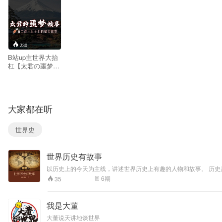
230
B站up主世界大抬
杠【太君の噩梦】
系列故事，主要讲
述日本各类历史牛
马故事
大家都在听
世界史
世界历史有故事
以历史上的今天为主线，讲述世界历史上有趣的人物和故事。 历史是最伟大的剧作家，它创作出了世界最伟大最丰富的故事。 来来来…… 这里有你从教材里不曾了解的更立体的历史人物， 这里有书本里没有提及的有意
思的历史故事。
6
期
35
我是大董
大董说天讲地谈世界