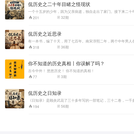
侃历史之二十年目睹之怪现状
一个十五岁的少年，因为父亲病逝，独自走出了家门。接下来二十
趼人用一百零八回写下的"社会X光片"。咱们这档节目，就是跟着
32
期
201
侃历史之近思录
有一本书，编了十天，用了七百年。南宋淳熙二年，两个中年男人
笔记，后来成了元明清三朝科举考试的标答库，统治了中国人思想
36
期
318
在活着的时候都不得志，死后却集体封神。他们的故事，比他们的
你不知道的历史真相丨你误解了吗？
古今中外！ 悠悠历史！ 你不知道的真相！
3
期
77
侃历史之日知录
《日知录》是顾炎武花了三十多年写的一部笔记，三十二卷，一千
死的？这档节目不是学术讲座，是我陪着你把这本书翻一遍——聊
56
期
194
十年写了一本解剖报告，咱们一起读读看。