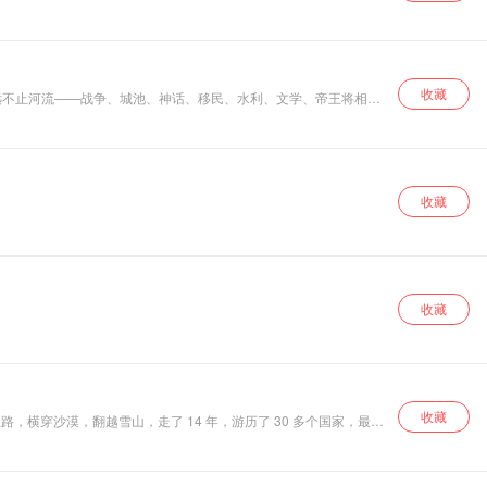
收藏
远不止河流——战争、城池、神话、移民、水利、文学、帝王将相、
是一个讲"哪条河流到哪儿"的节目，而是一个讲"中国文明为什么
历史。
收藏
收藏
收藏
，横穿沙漠，翻越雪山，走了 14 年，游历了 30 多个国家，最后
路，在海上漂了将近一年，差点被同船的商人扔下海喂鱼。回国的时
由亲历者写的印度游记，比《大唐西域记》早了 230 年。我跟你