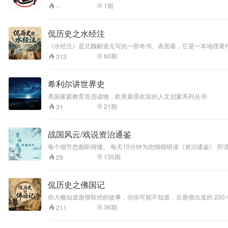
1
期
--
侃历史之水经注
《水经注》是北魏郦道元写的一部奇书。表面看，它是一本地理著
地方传说，全顺着水流串在了一起。这套节目就是要跟着郦道元的脚
60
期
313
总是沿着水流展开"的节目。从黄河到长江，从关中到江南，从大
希利尔讲世界史
美国家庭教育首选读物，欧美最受欢迎的人文启蒙系列丛书
21
期
31
战国风云/戏说资治通鉴
每个细节
135
期
29
侃历史之佛国记
你大概知道唐僧取经的故事，但你可能不知道，在唐僧出发的 230 
只有他一个人带着经书回来了——有的同伴半路折返，有的死在异
36
期
211
候他已经 78 岁了，然后他又花了几年时间把带回来的梵文经书翻
说，这个故事每一页都写着两个字：硬核。