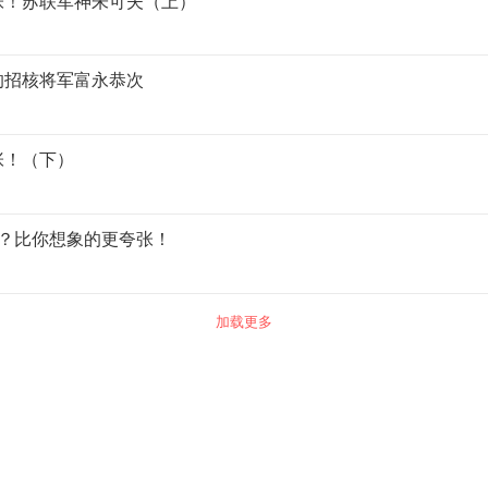
张！苏联军神朱可夫（上）
的招核将军富永恭次
张！（下）
谱？比你想象的更夸张！
加载更多