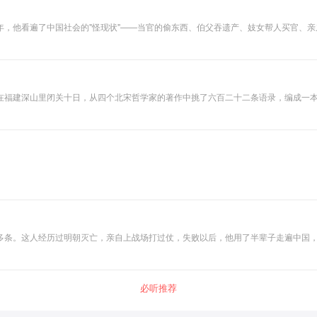
年，他看遍了中国社会的"怪现状"——当官的偷东西、伯父吞遗产、妓女帮人买官、
这个少年的眼睛，把晚清社会的每一个角落重新看一遍——看看哪些"怪现状"已经死了
在福建深山里闭关十日，从四个北宋哲学家的著作中挑了六百二十二条语录，编成一
七百年。这本书叫《近思录》。这档节目不是来讲哲学课的，是来讲这本书背后的六
理论精彩一百倍。
多条。这人经历过明朝灭亡，亲自上战场打过仗，失败以后，他用了半辈子走遍中国
顾炎武这个人、聊他看到的明朝病灶、聊他考证过的经典和历史、也聊聊这些三百年
必听推荐