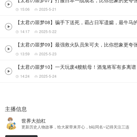
【太君の噩梦07】打服日本一战成名，比你想象的更夸
15:06
2025-5-21
【太君の噩梦08】骗手下送死，霸占日军遗孀，最牛马
14:17
2025-5-22
【太君の噩梦09】最强救火队员朱可夫，比你想象更夸
13:59
2025-5-23
【太君の噩梦10】一天玩废4艘航母！酒鬼将军有多离
14:24
2025-5-24
主播信息
世界大抬杠
更新历史人物故事，给大家带来开心，b站同名~记得关注三连