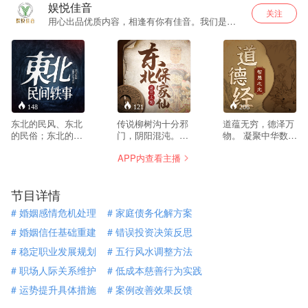
娱悦佳音
关注
用心出品优质内容，相逢有你有佳音。我们是立
志为听众打造更优质更用心的内容出品运营商。
148
121
206
东北的民风、东北
传说柳树沟十分邪
道蕴无穷，德泽万
的民俗；东北的乡
门，阴阳混沌。我
物。 凝聚中华数千
土气息、东北的人
七岁那年被野狼叼
年道德智慧精髓。
APP内查看主播
情世
进柳树沟，从此历
破解人生、职场、
故。
经磨难... 我的家是
商场处世之秘。 探
本书是以八十年代
一个不大不小的山
寻人生真谛，迈向
节目详情
农村为时代背景。
村，叫刘家镇。村
至善之境。 《道德
根据我国东北广为
子四面环山，只有
经》是中国古代道
#
婚姻感情危机处理
#
家庭债务化解方案
流传着的一些民间
两条通往外界的道
家经典，由老子所
的精彩传说，精心
路，一条在村北，
著，是一部充满深
#
婚姻信任基础重建
#
错误投资决策反思
编撰，逐一表述。
越过北面的山梁，
邃智慧的语录集。
#
稳定职业发展规划
#
五行风水调整方法
主要描述了男主人
穿过山上浓密的松
分为道经和德经两
公金明的坎坷人生
树林地，弯弯曲曲
篇，涵盖宇宙、人
#
职场人际关系维护
#
低成本慈善行为实践
之路。从少年到中
的通往县城。另外
生、道德、政治等
年的传奇成长经
一条，在村西南，
诸多方面。本专辑
#
运势提升具体措施
#
案例改善效果反馈
历。以淳朴逼真的
途径两座山连接处
精讲《道德经》道