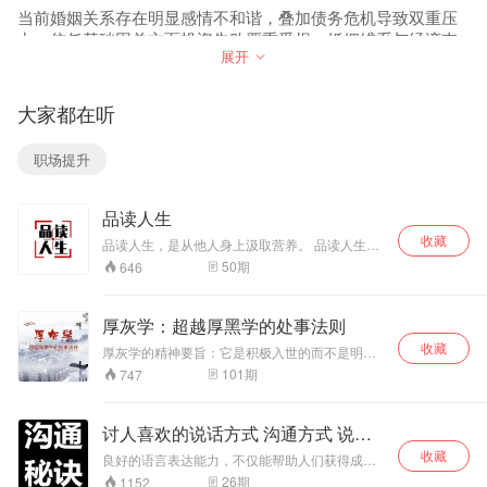
描述，巧妙运用。
的一条山沟 ，沟里
经部分。 研习国学
当前婚姻关系存在明显感情不和谐，叠加债务危机导致双重压
将人世间的善、
长满了大大小小、
禅学多年的如云老
力。信任基础因单方面投资失败严重受损，婚姻维系与经济支
恶、美、丑依一展
老老少少的柳树，
师，以其深厚的学
展开
现。 届时，五位一
撑均面临断裂风险。建议优先处理家庭债务化解方案，通过亲
所以叫“柳树沟”。
识与丰富的人生感
直被民间热传的五
相传柳树沟是个乱
悟及处世哲学，带
友援助偿还部分高息债务，避免利息持续累积。
大圣身，将汇聚本
葬岗，经常发生一
领我们踏上《道德
职业发展方面需制定稳定职业发展规划，避免高风险投资决
大家都在听
书齐庇金明、共佑
些稀奇古怪的吓人
经》的智慧之旅。
策。命理分析显示需通过五行风水调整方法改善运势，如佩戴
东北。 本书立志于
的事，所以很少有
从老子的传奇人生
蓝水晶、调整居住方位及睡眠朝向。同时需注重职场人际关系
教育人、感化人，
人从这里走，除了
出发，探讨为何要
职场提升
维护，保持与同事领导的良性互动。
崇尚正义、反对邪
一些年纪大的人以
学习《道德经》。
恶。以寓教于乐于
外，几乎没人知道
深入剖析 “什么是
个人修行层面可实践低成本慈善行为，如义务献血、友善助人
一体的传统评书艺
柳树沟通往哪里。
道”，领悟 “无为非
等积累福德。婚姻重建需侧重沟通技巧与信任基础修复，择偶
品读人生
术形式，为您亲情
村子里只有百余户
不为” 的深意，体
建议选择五行水旺配偶以调和命局。案例改善效果反馈显示，
收藏
讲述。 那么金明又
人家，分为上下两
会 “非淡泊无以明
品读人生，是从他人身上汲取营养。 品读人生，
系统性执行上述运势提升具体措施后，财务状况及生活品质均
和五家身圣有何渊
是从失败中获取教训。 品读人生，是在成功中学
个生产队，西边
志” 的境界，感受
50
期
646
有显著改善。
会珍惜。 人生如一本厚厚的大书，等待着人们亲
源呢？欲知后事如
的，是下生产队，
“得道者无烦恼” 的
手去书写，也等待着人们细细去阅读、去品味。
何，听我慢慢道来
我们通常叫“下
从容，理解 “守中
… …
队”，下队的居民，
即是顺应规律” 的
厚灰学：超越厚黑学的处事法则
大多是蒙古族，姓
智慧，认识 “道是
收藏
厚灰学的精神要旨：它是积极入世的而不是明哲
包的最多，是大
三观” 的内涵，品
保身的。它是具有理性与人性色彩的而不是阴暗
户。而我们家住在
味 “上善若水” 的魅
101
期
747
的险恶的；它是长期有效的而不是暂时功利的；
东边的“上队”，大
力。
它是广泛实用的而不单是公关需要的；它是被众
多都姓刘，也基本
多事例证实可行的而不是随便忽悠人的。具有大
上都有一些能数得
讨人喜欢的说话方式 沟通方式 说话
胆而不蛮干的“厚”之精神，再把“灰度”掌握好了，
上来的亲戚关系...
技巧
收藏
利用一些为人处世的技巧，那么，你一定可以左
良好的语言表达能力，不仅能帮助人们获得成
右逢源。
功，还能给人带来幸福。会讲话的人，不只是在
26
期
1152