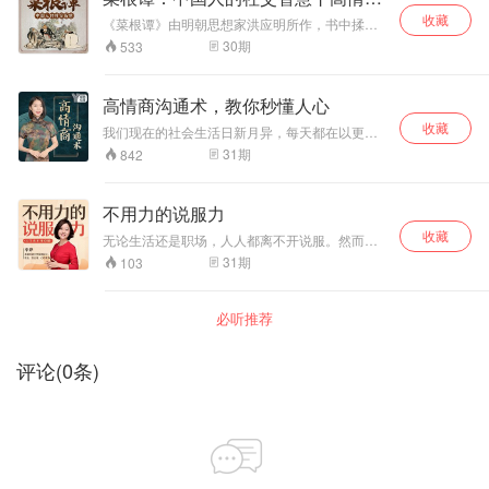
接受你自己，以及告诉你应该怎样发展自己的潜
社交
收藏
能和特质，正确地认识自己、进行决策,避免谣言
《菜根谭》由明朝思想家洪应明所作，书中揉合
干扰我们的大脑。 了解自己，你就能更容易体谅
了儒家的中庸思想和佛家的出世思想，是一部论
30
期
533
别人，和别人共情，知道他们想要的是什么，从
述修养、人生、处世、出世的经典语录集。 作者
不同的角度去解读，时间久了就养成了多向思维
以“菜根”为本书命名，意谓“人的才智和修养只有
的习惯。懂得一点心理术可以提高情商，“情商”就
经过艰苦磨炼才能获得”，正所谓“咬得菜根，百事
高情商沟通术，教你秒懂人心
是在了解人与人之间的关系，与人相处时知道为
可做”。 交友是处世之道，做人是修己之心 真正
人处世之道。 生活中无时无刻不在显现着心理学
收藏
的聪明人，都胸中有沟壑，腹里有乾坤。 遇事懂
我们现在的社会生活日新月异，每天都在以更快
的身影，你懂了，生活就顺了。在人人都需要懂
退让，与人有路，给自己留退路。 待人常宽厚，
的速度前进，但是与之同步发展的心理建设却面
31
期
842
点心理术的现代社会，知道些心理学知识，生活
与人为善，为自己积福缘。 做人，若是处处计
临“被停工”的命运，必须不断正视自己的内心，生
中很多问题都迎刃而解。本专辑讲述的便是关于
较，只会伤人伤己，得不偿失。 当你学会让一
活才能更加顺心。只有突破人际交往瓶颈，才能
爱和治愈、自信和接受、探索和发现、自我成长
步、宽一分，让别人舒服，人生会更加开阔。
实现人生逆袭。迷茫、不知、无措、痛苦……各
不用力的说服力
和自我完善的救赎心理学。
种情绪翻涌而来，不断压迫我们的生活，腐蚀我
收藏
们的心灵。生活低迷、工作怠慢、感情不顺……
无论生活还是职场，人人都离不开说服。然而很
各种各样的心理问题也随之而来。 不要着急，心
多人想拥有说服力，却搞错了说服的本质。说服
31
期
103
理导师分享几个个妙招立马摆脱负面情绪。当然
不是改变和控制，而是对方自己的选择，有效说
了，要想改变这种现象，就需要我们能够正视自
服是一个心悦诚服的过程，是不需要用力的。本
己的内心，从根源解决。在这30节的音频课程
课程给大家的，不是搞定外在的口才技法，而是
必听推荐
中，汇总了现下人们的各种心理焦虑，还原生活
从自身开始的认知心法，不是教你通过说服改变
场景，尽最大可能帮你解决心理问题。
他人，而是掌握人观点改变的规律，是对方心悦
诚服的自发改变。不用力的说服力，是你对世界
评论
(
0
条)
的影响力。本课程是一条让你登顶世界高手的自
我修炼之路。