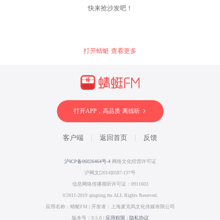
快来抢沙发吧！
打开蜻蜓 查看更多
打开APP，高品质·离线听
客户端
返回首页
反馈
沪ICP备06026464号-4
网络文化经营许可证
沪网文[2014]0587-137号
信息网络传播视听许可证：0911603
©2011-2019 qingting.fm ALL Rights Reserved.
应用名称：蜻蜓FM | 开发者：上海麦克风文化传媒有限公司
版本号：9.5.0 |
应用权限
|
隐私协议