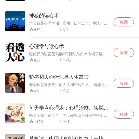
职场如鱼得水，在日常的家庭生活中也能获得更
加和睦的关系。
神秘的读心术
收藏
本节目将心理学知识应用于日常工作、生活、交
际中，教你在与人交往过程中灵活运用心理学的
6
期
880
方法，快速地学会如何读心，如何识人，如何用
眼睛洞察一切可以观察的事物，读懂他人内心深
处的微妙心思，并对之作出精准的判断和剖析。
心理学与读心术
收藏
破解行为语言密码||瞬间洞悉人心 本专辑可以教
您如何在最短的时间内了解一个人，洞察他深藏
39
期
667
不漏的内心玄机，并采取相应的交往方法。 掌握
这个技能就可以使你摆脱无所适从的困惑，可以
让你具有认清环境和辨别他人的能力。 最后，在
稻盛和夫◎活法等人生箴言
聆听过程中如有好的建议或者想法，都可在评论
收藏
区进行评论或者私信留言。让我们一起共同成
分享稻盛和夫先生的人生和经营哲学。 稻盛和夫
长，共同进步。
先生，日本经营之圣。他一人创立两家世界500
9
期
940
强企业，并在78岁时拯救日本航空。其独特与高
远的经营哲学，无私利他的为人之道，正来源于
中国文化及其丰富的人生经历。
每天学点心理术：心理治愈、摆脱敏
感
收藏
每个人都不是十全十美，或多或少都有性格上的
残缺，你可能会因为自己的“残缺”厌恶自己、打击
30
期
1172
自己、封闭自己。而心理学会告诉你：残缺是光
透进来的地方。 心理学从来不会告诉你这个是对
的，那个是错的，它只会引导你去了解你自己，
菜根谭：中国人的社交智慧丨高情商