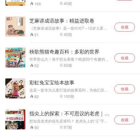
王的诞生和死亡会历经哪些机会和磨难？ 星宿海
知识，并以欢快的
选本，是一套引领孩子热爱阅读、感受儿童文学
现问题，新特工奚
讲述了一个让观众
45
期
166
边的野牦牛在成长过程中有怎样的烦恼和危险？
魅力的经典读物，是能够伴随孩子成长、抚慰孩
歌声来叙述着每一
佳佳和罗炳就会被
开怀大笑、感同身
永不会低头的鸵鸟王会被怎样一个看似太不起眼
子心灵的最好成长伙伴。丛书第一辑收入8位当代
个故事。在充满童
派往手机世界去执
受的故事。
的误会给打败，失败过后，它还变成“英雄”还
最为活跃和杰出的儿童文学作家作品，这些充满
趣的旋律与互动
行任务。当他们在
芝麻讲成语故事：精益进取卷
是“狗熊”？ 通过这些故事，我们能了解鸵鸟和牦
生活气息和童趣的作品多反映孩童的独特成长经
中，她和家人、动
执行任务的时候，
牛这两个族群的生活习性、成长方式、繁衍特
收藏
历，给人以深刻而丰富的情愫感染、审美享受和
《芝麻讲成语故事》是一套针对7～12岁儿童量
物朋友一起，把吃
会以各自的方式处
点，也能从中感受到动物界那些感人至深的情
思想启迪。本书选取了著名儿童文学作家梅子涵
身打造的集故事性、互动性、趣味性和实用性于
饭、玩耍、学习的
理问题。特工奚佳
40
期
51
感、责任与担当。
老师的经典作品。作品充满了浓厚的传统文化韵
一体的儿童国学读本。该套图书共10册，每册一
成长小事，变成了
佳会靠数据和《特
味，同时又有风趣幽默的特点，从不同程度上向
个主题35个成语，全套图书共计350个成语，涵
既治愈又充满启发
工手册》，而罗炳
孩子们展示了童年生活的美好。这里有作家内心
盖了中小学生应掌握的成语及其他常用成语。该
的音乐冒险。
则靠自我直觉和本
秧歌熊猫奇趣百科：多彩的世界
的真实写照，也有对生活的美好憧憬，带给新时
套图书内容丰富、特色鲜明。每一个成语背后都
能。但有时候，他
代少年儿童正确的人生观。
收藏
有一个精彩生动的故事，体现了古代人民的生
世界那么大！谁不想去看看？精选50个有趣的国
们俩又会协同合作
活、精神和智慧。通过这些故事我们能更好地理
别地理故事，激发孩子们探索世界的好奇心！情
50
期
52
去解决这些问题。
解成语的寓意和来历，从而在学习和生活中得心
景式儿童剧寓教于乐，生动活泼的介绍多个国家
任何时刻，只要手
应手，运用自如！
的代表建筑、美食与习惯。有效拓展孩子的国际
机世界哪里出问
视野，也让他们听得轻松又有趣。
彩虹兔宝宝绘本故事
题，便是他们开始
保护智能手机世界
收藏
这是一套专为儿童打造的故事系列，为他们呈现
安全的职责。
出一个个精彩的故事天地。
100
期
82
指尖上的探索：不可思议的老虎｜自
然百科｜奇妙动物
收藏
想知道老虎的祖先是谁吗？ 老虎头上的“王”字是
谁写的？ 老虎和猫咪真的是亲戚吗？ 老虎会爬树
97
期
90
吗？ 老虎是怎么繁衍和进化的吗？ 让我们一起来
探索吧！ 老虎是自然界中珍贵的动物之一，号