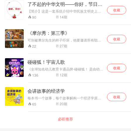
称“森林之王”。 本书针对青少年读者设计，图文
了不起的中华文明——你好，节日！
并茂地介绍了虎从野外走到人类身边、老虎的身
（第二季）
收藏
体特征、老虎的生活习性、各种各样的老虎以及
【简介】这是一套系统介绍中华民族文明史上十
老虎的亲属五部分内容。
大类可以称之为“了不起”的内容的图书。包含文
14
期
90
学、艺术、神话、政治、习俗、技术等方面，既
有儿童应知应会的学问，也有不同地域、不同时
期的趣味知识点。内容拒绝说教，更具人文关怀
《摩尔秀：第三季》
和历史眼光，结构丰富立体、系统性强，语言符
收藏
合儿童理解能力，浅显易懂。其中出现的趣味问
可别被摩尔先生的样子吓坏，他要邀请所有聪明
答，更是给小读者提供了独立思考的空间。浓浓
勇敢的小朋友，去新西兰的森林小木屋里听神奇
27
期
22
中国风配图，尽显中华美学传承，意境上乘，对
的探险故事呢！摩尔为探险中的谜题伤透了脑
儿童起到良好的艺术熏陶，同时进行民族美术教
筋！幸运的是，奇妙的字母机器变出许多解谜线
育。针对6至10岁儿童读者，以绘本形式展现各
索，而线索就藏在身边。聪明勇敢的小朋友们，
碰碰狐！宇宙儿歌
主题内容。 与大部分国学启蒙图书对比，更加好
快来找出相关的英文单词，帮摩尔先生解决困难
读，更有趣味，更注重阅读收效；与有声诵读类
收藏
吧
《全球知名幼儿教育卡通品牌-碰碰狐！ 是由幼儿
图书对比，更多解释文化来源、脉络、体系，分
教育专家们制作并值得信赖的儿歌和童话！ 神奇
12
期
136
析具体文化内核，解析代表人物、著作等，更关
的宇宙会是怎么样的世界呢？ 和碰碰狐一起去神
注文化内核；与蒙学读本对比，更亲切、易理
秘的宇宙探险吧！ 宇宙中会有什么行星呢？ 每个
解，更具启发性；与大量改编名著类读物相比，
行星又有什么特点呢？ 一起来和碰碰狐唱儿歌涨
会讲故事的经济学
更美观、更具艺术性。 【优势】国家新闻出版署
知识，了解每个行星特征和常识吧！
优秀青少年读物出版工程优秀作品——蒙曼教授
收藏
每本书一个故事，每个故事解构一个经济学原
主编并序，专业准确，值得信赖；符合儿童理解
理，好玩有趣不怕孩子看不懂。通过故事化的案
20
期
65
能力，划分条目，条理清楚；内容中精心设置开
例和通俗的理论，从无到有模拟了现代经济社会
放式问答，启发式思维，培养孩子独立思维。
运行的方式，揭示了生活现象背后的经济学原
理。
必听推荐