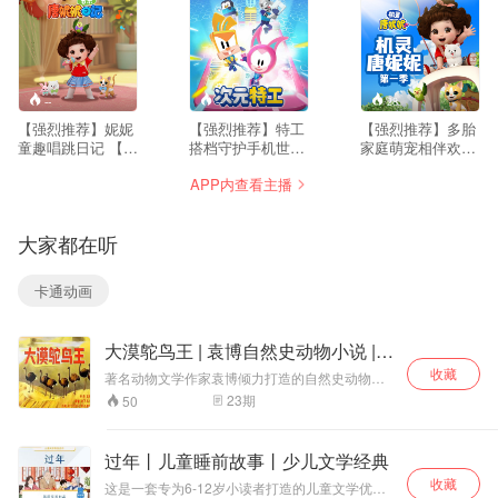
--
--
28
【强烈推荐】妮妮
【强烈推荐】特工
【强烈推荐】多胎
童趣唱跳日记 【内
搭档守护手机世界
家庭萌宠相伴欢乐
容简介】聪明可爱
【内容简介】全年
成长【内容简介】
APP内查看主播
的五岁小女孩唐妮
无休，全天候守护
唐妮妮是个活泼好
妮，以纯真视角把
手机世界，超级新
动的女孩，她拥有
日常点滴写成音乐
秀奚佳佳和罗炳的
与动物沟通的能
大家都在听
日记！她有严肃管
特工生活来了。在
力，时刻都精力过
教的妈妈、爱鼓励
不断运转的手机世
剩，也常常因此发
的爸爸、淘气哥哥
界里，即使我们不
生一些滑稽又意想
卡通动画
和可爱妹妹，还因
使用智能设备时，
不到的情况，妈妈
能与动物交谈，拥
但指挥中心仍在忙
常常因唐妮妮闯的
有小狗、小猫、鹦
碌着、监控着这个
祸感到头疼，但她
大漠鸵鸟王 | 袁博自然史动物小说 |
鹉三位秘密动物好
世界是否正常。正
也很喜欢这个可爱
动物史诗
友。从幼儿园学青
是这个有潘森队长
的女儿。本剧通过
收藏
著名动物文学作家袁博倾力打造的自然史动物小
蛙跳、认识水果，
指挥的中心，让手
向观众传递这个家
说系列书籍之一。作品从动物本身的特性出发，
23
期
50
到纠结”更爱爸爸还
机上的所有应用程
庭的欢乐日常让大
深度描述和还原大自然动物在迁徙、生存和繁衍
是妈妈”、整理凌乱
序都能正常运行。
家感受到普通家庭
过程中经历的磨难与痛苦。从而使孩子更加了解
玩具…… 妮妮都能
动物的习性，保护动物，珍惜动物。而本书由
当用户的不便导致
的温暖和珍贵，并
过年丨儿童睡前故事丨少儿文学经典
《大漠鸵鸟王》、《星宿海上的野牦牛》、《被
从日常生活或者学
手机世界的危机，
通过动画片特有的
收藏
打败的鸵鸟王》三个故事组成。 大漠中一个鸵鸟
校中学习到不同的
只要是应用程序出
幻想和夸张手法，
这是一套专为6-12岁小读者打造的儿童文学优秀