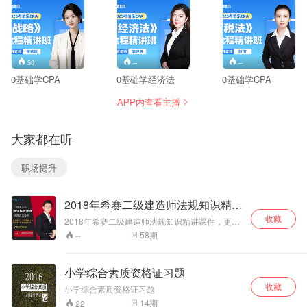
50
--
--
0基础学CPA
0基础学经济法
0基础学CPA
APP内查看主播
大家都在听
职场提升
2018年希赛二级建造师法规知识精讲
课件
收藏
2018年希赛二级建造师法规知识精讲课件，更多
二级建造师资讯干货分享可加群：560857350
58
期
--
小学综合素质资格证习题
收藏
小学综合素质资格证习题
14
期
22