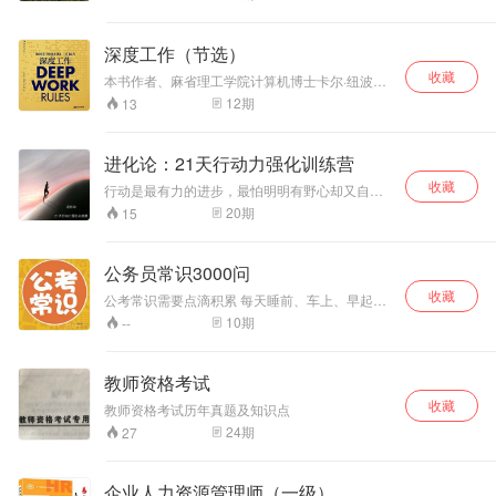
深度工作（节选）
收藏
本书作者、麻省理工学院计算机博士卡尔·纽波
特，创立的“深度工作”概念，其含义为在无干扰的
12
期
13
状态下进行专注的职业活动，使个人的认知能力
达到极限。深度工作不是一项过时的技能，而是
将人们从技术垄断导致的精神异化状态中解救出
进化论：21天行动力强化训练营
来的良药。
收藏
行动是最有力的进步，最怕明明有野心却又自甘
平庸。进化论·行动力专栏，陪你认知行动，敢于
20
期
15
行动。
公务员常识3000问
收藏
公考常识需要点滴积累 每天睡前、车上、早起，
利用一点点时间 爱她不要多，每天一点点
10
期
--
教师资格考试
收藏
教师资格考试历年真题及知识点
24
期
27
企业人力资源管理师（一级）