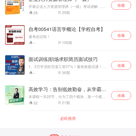
收藏
开展企业人力资源管理师（一级）考试讲解，突
出考试重点，提高学员短期内复习的学习效率。
29
期
28
自考00541语言学概论【学程自考】
收藏
逢考必过啦！
106
期
--
面试训练|职场求职简历面试技巧
收藏
1、3万学员听完涨工资37%！最有效面试课！
2、反套路求职法找捷径，好工作面试实训 3、文
36
期
--
武16年千人面试经验，手把手面试实训
高效学习：告别低效勤奋，从学霸到
人生赢家
收藏
本课程一共20节，分为了四个模块，第一个模块
来说明如何选择学习内容和通过其它方式获取更
21
期
32
多知识；第二个模块来介绍一些高效的学习方
法，找到适合自己的学习方法；第三个模块介绍
一些学习技巧，提高理解力和记忆力，让学习更
必听推荐
有效率；第四个模块是关于学习中如何做计划，
安排时间和保持注意力的，让学习能够坚持下
去。