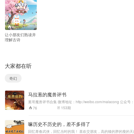
--
让小朋友们熟读并
理解古诗
大家都在听
奇幻
马拉葱的魔兽评书
葱哥魔兽评书合集 微博地址：http://weibo.com/malacong 公众
153
期
76
嘛历史不历史的，差不多得了
回忆青春武侠，回忆当时的我！ 喜欢交朋友，高的矮的胖