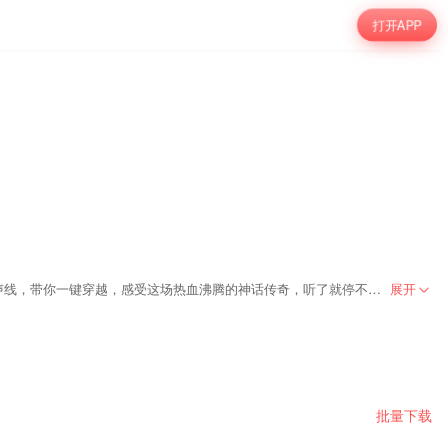
打开APP
《封神演义》重磅来袭！当商周的战火点燃，仁德与暴虐狭路相逢，各路神仙也纷纷下场，开启一场恩怨情仇的大乱斗。本专辑由石班瑜先生授权的独特声线，带你一键穿越，感受这场热血沸腾的神话传奇，听了就停不下来！
展开
批量下载