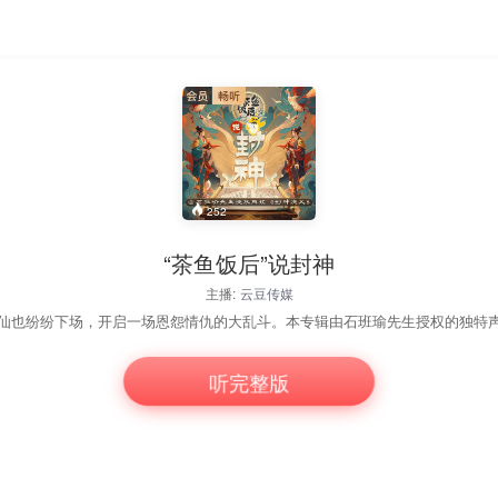
252
“茶鱼饭后”说封神
主播:
云豆传媒
听完整版