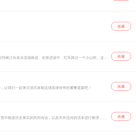
收藏
收藏
吉安经峡江向袁水流域推进。在推进途中，红军路过一个小山村。这小
收藏
传，让我们一起来沉浸式体验这场英雄传奇的饕餮盛宴吧！
收藏
罗贯中根据历史事实的民间传说，以及市井流传的话本进行整理，编
人，他们的喜怒哀乐与常人并无不同，只不过在必要的时候才施展一