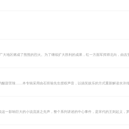
的广大地区燃成了熊熊的烈火。为了继续扩大胜利的成果，红一方面军挥师北向，由
了革命的火种，使这个山村发生了翻天覆地的变化………
的酸甜苦辣……本专辑采用由石班瑜先生授权声音，以搞笑娱乐的方式重新解读水浒
说这一影响巨大的小说流派之先声，整个系列讲述的中心事件，是宋代的王则起义，
风俗人情。每个故事的人物不是冰冷无趣的神仙鬼怪，而是血肉丰满充满人情味的活