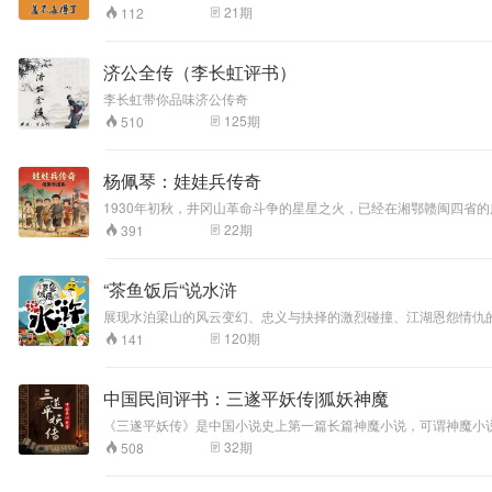
21
期
112
济公全传（李长虹评书）
李长虹带你品味济公传奇
125
期
510
杨佩琴：娃娃兵传奇
1930年初秋，井冈山革命斗争的星星之火，已经在湘鄂赣闽四省
山村，名叫龙岩村。红军虽然在这里仅住了六、七天时间，但播下
22
期
391
“茶鱼饭后“说水浒
展现水泊梁山的风云变幻、忠义与抉择的激烈碰撞、江湖恩怨情仇
120
期
141
中国民间评书：三遂平妖传|狐妖神魔
《三遂平妖传》是中国小说史上第一篇长篇神魔小说，可谓神魔小
成《三遂平妖传》，书中多写人间妖异事件，少谈方外神仙鬼怪。 专辑里演播的人物生动形象，栩栩如生，各个有血有肉，仿若真实一般，角色跳脱活泼，挥洒自如，具有浓郁的市井气息，极富表现力。 这里没有天宫
32
期
508
地府，而是活生生的社会，所以，我们可以了解到许多宋朝时代的
下法术。