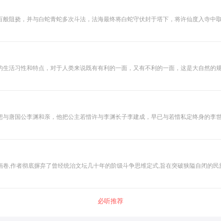
百般阻挠，并与白蛇青蛇多次斗法，法海最终将白蛇守伏封于塔下，将许仙度入寺中
的生活习性和特点，对于人类来说既有有利的一面，又有不利的一面，这是大自然的
动物方面的知识和趣闻。茶余饭后，听一听动物的逸闻趣事，也许会耳目一新。
想与唐国公李渊和亲，他把公主若惜许与李渊长子李建成，早已与若惜私定终身的李
大政治势力。李世民南征北战，立下了汗马功劳，被封为秦王。李建成却因是嫡长子
卷,作者彻底摒弃了曾经统治文坛几十年的阶级斗争思维定式,旨在突破狭隘自闭的民
主、生存和发展的愿望,赞美了跨越国度和时空,跨越民族和信仰的人性美、人情美,凸
高度赞美新时代的人们憧憬新生活，反对陈旧的束缚的强烈愿望，并为之而奋斗一生的坚定信念！ 播者：贾云雷
必听推荐