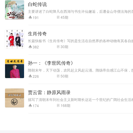
白蛇传说
主要讲述了白蛇降凡在西湖与书生许仙邂逅，后遭金山寺僧法海的
45
期
191
生肖传奇
长篇快板书《生肖传奇》写的是生活在自然界的各种动物有其各自
别的动物？十二生肖的排列为什么是这个顺序？告诉人们一些有关
30
期
382
孙一：《李世民传奇》
隋朝末年，天下动荡，农民起义风起云涌。隋炀帝自感江山不保，
有功，被封为秦王，而嫡兄李建成被封为太子。此时宫中形成了两
50
期
226
大政治势力，展开了明争暗斗。
贾云雷：静原风雨录
描写了清朝末年到社会主义新时期长达近一个世纪的广阔社会生活画
意识,确切认定了人的个体价值的实现,揭示了人类共通的自由和民
168
期
174