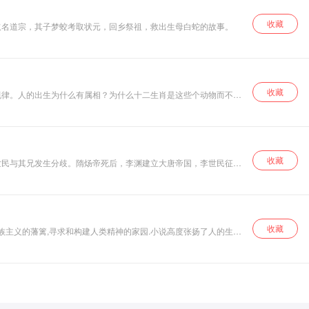
收藏
取名道宗，其子梦蛟考取状元，回乡祭祖，救出生母白蛇的故事。
收藏
规律。人的出生为什么有属相？为什么十二生肖是这些个动物而不是
收藏
世民与其兄发生分歧。隋炀帝死后，李渊建立大唐帝国，李世民征战
，而被立为大唐太子。围绕在太子身边和秦王身边的政客们形成了两
收藏
族主义的藩篱,寻求和构建人类精神的家园.小说高度张扬了人的生命
显了鲜明的民族特色.浓笔重写以邹崇武，朱红莲为代表的英雄人物，