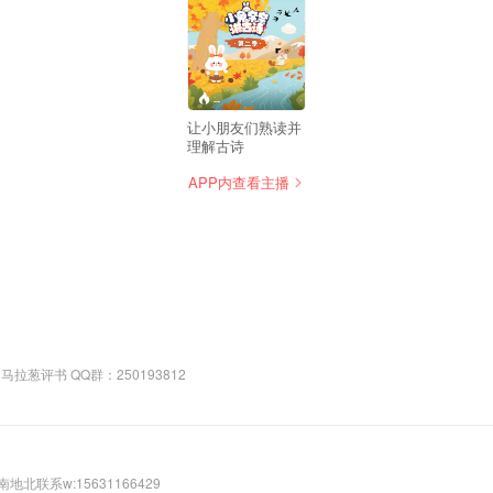
--
让小朋友们熟读并
理解古诗
APP内查看主播
号：马拉葱评书 QQ群：250193812
的瘦的天南地北联系w:15631166429