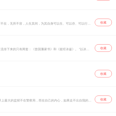
著，是用文言文写的；对现代人而言，阅读起来比较吃力，而且不
解在民间流传很广，它的优点是内容丰富详尽，缺点则或许是过于繁
此，于是发心加以整理，重新排版印刷，使得大家容易阅读，心生
过之后，都能够学习‘了凡先生’改造命运的精神，来创造自己，以及
收藏
所不在，无所不容，人生其间，为其自身可以生、可以存、可以行，
可问、可思、可辨之道，论天下所有可格、可知、可择、可行之道，
也，其行者，可以行路，可以做事，可以认识万物，可以与他人他物
有道，共生有道，共荣有道，自由有道，幸福有道。其道者，所以成
皆是以人为中心的狭义乃至广义的人道。 本篇《论道》，从笔者十
结，所有论述，皆笔者一家之言，成笔者一家之论，希望能给有缘诸
收藏
越批越合乎道之本真也，更何况，本篇《论道》亦是从批判古今中外
家，诗言
真正的智慧经典，不仅可以跨越他所属的领域，而且可以跨越时空！
军大学校长期间，该书曾被指定为学生的重要参考书。该书曾在大陆
收藏
收藏