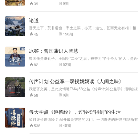
使人心目豁开，信心勇气倍增，亟欲效法了凡先生，来改造自己的
9
期
39
太容易懂，民国初年的黄智海先生，为了使这本书能让大家受益，
琐些；而现代人比较缺乏耐心，可能会因此而影响读这本书的兴趣
欢喜；并由善心人士出资，根据所整理的‘了凡四训白话解释精简本
论道
社会国家，乃至全人类光明的前途。
普天之下，莫非道也，率土之滨，亦莫非道也，甚而无论有相非相
并进而行得自由自在、快乐幸福故，不可不、不能不、不得不学问
156
期
45
即论天下所有可论之道。 道之本意，路也。有人之初，必有所行
共生共处。如此，道从有形而入无形，从道路化为规律，揭示万事
其万事万物也；其道者，人所以认识、明辨而笃行也；其道者，万
冰鉴：曾国藩识人智慧
多年积累之包含数千条读书感悟之《道论》而来，是就特定专题对
君因缘悟道、得道、行道提供一点力所能及的方便，果真如此，道
曾国藩是继孔子、王阳明“二圣”之后，被誉为“半个圣人”的人，是近代儒家内圣外王标杆式的人物。 他十年七迁，连跃十级 曾国藩一生掌握了13套
的经典而来，自然也在被批判中，若能抛砖引玉，在读者的批判中明辨人道，笔者幸甚。 本篇
鉴，可察秋毫”之意，是一部如何识人、用人的经典著作．它融易学、骨相学、心理学、人才学、谋略学为一体 《冰鉴》是曾国藩根
52
期
82
其道。举一反三，尽得人道。 儒 入海方明洋水深，学涯满耳作舟音。七天格竹精思怠，一世致知仁义寻。 诚意原来求率性，修身只是得安心。豁然不惑知天命，笑看红云话古今。 释 独坐菩提草木深，高山流水是知音。
极强的实用性、启迪性和借鉴性而受到各界人士的重视和喜爱。《
凡缘未了随时至，佛祖如来哪处寻？ 杂念渐平忽见性，邪思不起已明心。本来无物能牵挂，何染尘埃笑古今？ 道 秋高气爽碧渊深，
《冰鉴》一书对后世影响颇大，蒋介石的相人之法，就得益于《冰
心。海纳百川凭下聚，不争三尺不争今。
绝迹几十年，近年被整理出版，深受读者青睐。
传声计划·公益季—双拐妈妈读《人间之味》
我是齐文英，是此次蜻蜓FM与58公益《传声计划·公益季》活动
8
期
58
每天学点《道德经》，过轻松“得到”的生活
如何评价道德经？ 敲开最高智慧的大门、一切奇迹的密码 找到所有痛苦的根源、真正智慧的活法 
念，无论走到哪里，都是囚徒。 一般人活在本末倒置的世界，虚耗宝贵的生命去追求并不重要的东西。表面风光、内在惶恐、生命迷茫。 有智慧的人活在实相的世界，珍惜难得的光阴利益他人提升自己。内在富有、表
48
期
538
里如一、生命绽放。 “道德经”中的“道德”，自然不是我们现在所说的社会行为准则。“道”是指天道自然，“德”是指人道德行。不论男女老幼，不管是创业者、管理者，还是普通职员，都可以从这门课中获得打开智慧之门、
实现幸福快乐的钥匙。