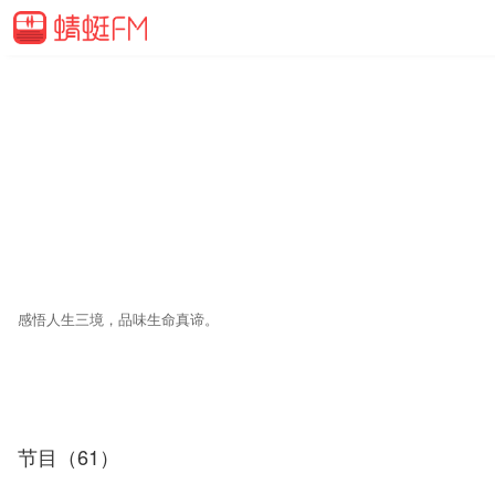
感悟人生三境，品味生命真谛。
在纷繁复杂的世界中保持内心的平静与超脱；面对生活挑战时的泰然自若与
节目（61）