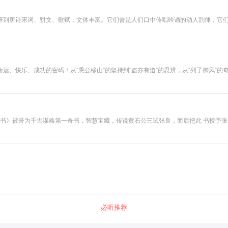
辞到唐诗宋词、骈文、歌赋，文体丰富。它们曾是人们口中传唱吟诵的动人韵律，它们
荒底气与力量。不学诗无以言，欢迎走进诗经，共品风雅。本书为您讲透【赋比兴风雅
历史，贴近本义。延华夏文脉，传经典之声！
、快乐、成功的密码！从“愚公移山”的坚持到“盗亦有道”的思辨，从“列子御风”的奇
素书》被誉为千古谋略第一奇书，智慧宝藏，传说黄石公三试张良，而后把此 书授予
360 字，共分六章，分别是：原始、正道、求人之志、本德宗道、遵义、 安礼，文
原典助你借古鉴今，教你精准把握人性，领 悟的人会感觉醍醐灌顶，茅塞顿开，内心
必听推荐