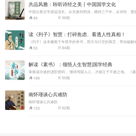
共品风雅：聆听诗经之美丨中国国学文化
中国古典文学源远流长。从先秦到明清，横跨三千年，从诗经、楚
统文化依然熠熠生辉,焕发着恒久的生命力，经典当为我们前行拓
36
期
93
籍、历代诗经注疏及现当代研究，深入诗经名篇，逐字讲解，贴近
读《列子》智慧：打碎焦虑、看透人性真相！
《列子》这本藏着千年哲学的奇书，用天马行空的寓言，带你破解命运
茫、焦虑和内耗！ 在这里，你会发现：原来沉默是闯荡江湖的护身符，健忘才是幸福的秘诀，连猴子的“朝三暮四”都藏着人生博弈的智慧！无论是纠结躺平还是奋斗，困惑真诚为何稀缺，或是好奇古人的脑洞有多大，
84
期
53
《列子》都能给你意想不到的启发。 每天一个故事，轻松get古人的处世哲学，让你在快节奏生活中，也能拥有一颗通透、强大的心！你会发现：《列子》才是人间清醒指南！点击订阅，让战国最神秘思想家，带你参透
活在当下的终极奥义。
解读《素书》：领悟人生智慧|国学经典
掌握成功者的进阶密码， 懂得驾驭人心，才能立于不败之地。 《
经世 致用，建立功业；退可守，明哲保身，一生无虞。 全文共 1
50
期
169
世、管理、驭人的千古奇作。 本专辑由孙彩贺老师精心打造，读透
南怀瑾谈心兵难防
南怀瑾谈心兵难防
62
期
123