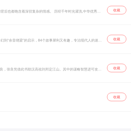
收藏
背后也都饱含着深切复杂的情感。 历经千年时光濯洗,中华优秀传
颂】，让经典不再难懂。 国学传承人炜爵爷（王炜铭）结合文史典
收藏
幻到“余音绕梁”的启示，84个故事犀利又有趣，专治现代人的迷
收藏
张良，张良凭借此书助汉高祖刘邦定江山。其中的谋略智慧进可攻，
章虽短却字字珠玑，句句名言，可谓治世良药，是一部涵盖修身、处
豁然开朗。
收藏