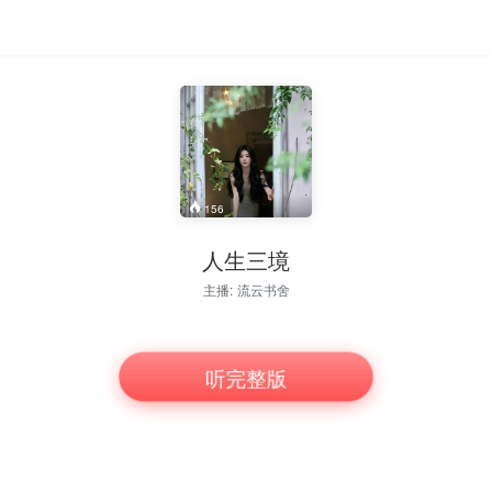
156
人生三境
主播:
流云书舍
游刃有余；必要时学会放下，追求内心的宁静与自由。
听完整版