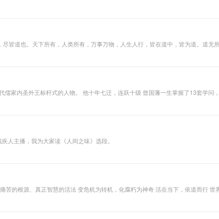
命运；实在是一本有益世道人心，转移社会风气不可多得的好书。 但是了凡四训的原
所以用白话文不厌其烦详尽的注解，可以说是用心良苦，功德无量；黄先生的白话注
，以致在有形无形中，使这本好书的影响力减弱，实在很可惜！ 了凡弘法学会有见于
’，录制成“了凡四训有声书”；而了凡四训白话篇，也就是有声书的话稿。希望人人读
，尽皆道也。天下所有，人类所有，万事万物，人生人行，皆在道中，皆为道。道无
思辨之、格物致知之、择善笃行之，即此即有本篇《论道》合集，论天下所有可学、
，有行必有路，其路即道。故人生在世，所行之路皆道也。推而广之，人生所行者皆道
万物客观本质，成为人类行事准则。简言之，行路有道，做事有道，认识有道，万物
事万物共生共荣也；其道者，万事万物自由自在而幸福快乐也。以我为人故，其道者，
相应各条感悟的总结，是就特定方面的人道所作的相应的一篇篇具体的论述，所有总
之幸也，人类之幸也，笔者之幸也！同时，欢迎大家批判，何以故？真理越批越明，
学问，流传下来的只有两套：《曾国藩家书》和《挺经冰鉴》。 “以冰为
《论道》合集，数十万乃至上百万言，只是“行人道”三字而已。 天下有道，百家有道。百家争鸣，鸣之以道。略举三
据自身识人经验，以及为人处世的心得体会，所总结出来的一本专著。 《冰鉴》因具有
冰鉴》为读者打造一条走近曾国藩的智慧之道，感受他独到的识人、用人策略。 一部
临涧草堂听水音。松菊清香堪可嗅，老庄意境似能寻。 有人有地有天道，无欲无为无圣
鉴》。他在安排重要人事时，也常常观察其相貌颜色，以决定用否。蒋纬国在担任三
的残疾人主播，我为大家读《人间之味》选段。
变危机为转机，化腐朽为神奇 活在当下，依道而行 世界上最大的监狱不在警察局，而在自己的内心，如果走不出自我的执