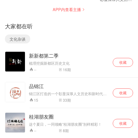
和新时代发展成就
APP内查看主播
的文化品牌“品锦
江”
大家都在听
文化杂谈
新新都第二季
收藏
梳理挖掘新都区历史文化
16
期
--
品锦江
收藏
锦江区打造的一个彰显深厚人文历史和新时代发
展成就的文化品牌“品锦江”
33
期
15
桂湖朋友圈
收藏
这个夏日，一同领略“桂湖朋友圈”别样精彩！
8
期
--