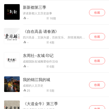
新新都第三季
收藏
讲述新都人文历史故事
16
期
--
《自在高县·请春酒》
收藏
四川高县，文脉兴盛，百姓安乐。 亲情满满的请
春酒，请的是情谊，透着的是热情，饮下的是乡
4
期
--
愁。 把这份情放进锅里，装在碗里，温暖每一个
人。
东周社--友城·印记
收藏
成都国际友城雕塑创作活动
6
期
--
我的锦江我的城
收藏
成都的人文历史
5
期
25
《大道金牛》第三季
收藏