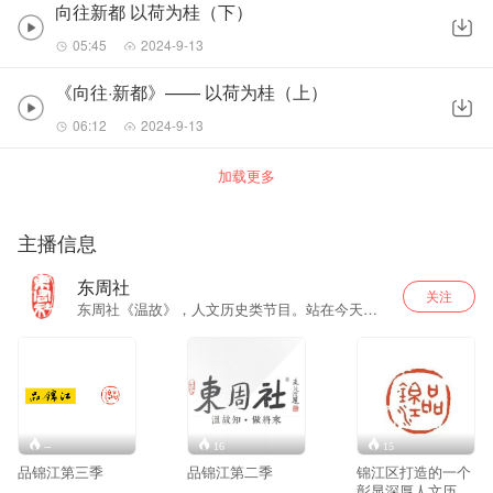
向往新都 以荷为桂（下）
05:45
2024-9-13
《向往·新都》—— 以荷为桂（上）
06:12
2024-9-13
加载更多
主播信息
东周社
关注
东周社《温故》，人文历史类节目。站在今天，
聆听过往。周东主持。
--
16
15
品锦江第三季
品锦江第二季
锦江区打造的一个
彰显深厚人文历史