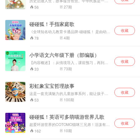
历史启迪人生，故事蕴含智慧。中华民族是一个
历史悠久、富有智慧的民族。我们的祖先在创造
27
期
56
了卓越的中华文明的同时，也为人类大家庭贡献
了独特的中国智慧，它在历史的天幕中闪耀着熠
熠荣光，更给人类历史以巨大的影响。斗转星
碰碰狐！手指家庭歌
移，光阴的长河迁流到现代社会我们祖先留下的
收藏
中国智慧却穿越了历史时空，宛如灯塔一般，照
《全球知名幼儿教育卡通品牌-碰碰狐！ 是由幼儿
亮着现实与未来。我们相信在新的历史时代，她
教育专家们制作并值得信赖的儿歌和童话！ 懒洋
4
期
78
必将迸发出更加耀眼的光芒，为中国及世界的发
洋的，五只手指都躲那里去啦？ 在辽阔的大海里
展提供巨大的精神力量。 智慧人人想有，理解却
寻找鲨鱼宝宝，在丛林里寻找霸王龙吧。 今天能
不尽相同。战国时期的墨子在谈论治国的问题时
遇见哪位手指家庭成员呢？ 大家一起出发吧！
小学语文六年级下册（部编版）
曾经说，君主一定要选用那些“智且有慧”的贤人来
管理国智且有慧”这四个字告诉我
收藏
【内容概述】：从情境导入，课前预习，再到课
们，“智”和“慧”家。是两回事。韩非子说“智，性
文梳理，为你理清每一篇文章的知识点，归纳每
73
期
33
也”“非所学于人”，意思是说“智”是人与生俱来的天
篇文章的学习重点，让同学们能够快速吃透整篇
性，是不能从别处学来的，我们可以理解为人天
课文的字、词、句、段！ 【教材版本】：部编版
生的智力。那么“慧是什么呢?让我们用下面的图
【年级及科目】：六年级下册语文 【讲师简
彩虹象宝宝哲理故事
来表示一下。
介】：陈婧，小升初语文教学专家 【授课风
收藏
格】：幽默风趣，思维灵活，善于分析并解决学
这是一套充满魅力的儿童故事系列，能让孩子在
生的问题 【适用人群】：小学六年级学生
阅读中感受故事的乐趣。
100
期
53
碰碰狐！英语可多萌喵游世界儿歌
收藏
超爱环游世界的COTOMO猫咪三兄弟！活泼有干
劲的COCO，聪明有自信的TOTO，乐天的小吃货
10
期
162
MOMO，听《碰碰狐！可多萌喵游世界儿歌》，
跟随三兄弟一起走遍全球，尝遍美食，说说外