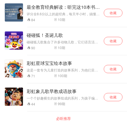
语，了解我们神奇的地球吧！
最全教育经典解读：听完这10本书，
科学有效管教孩子！
收藏
评分全8.6分以上的超经典，每天半小时，搞懂一
本教育经典，让妈妈从此不再迷茫！
10
期
84
碰碰狐！圣诞儿歌
收藏
碰碰狐儿歌集合了许多动物儿歌，它们语言活
泼、节奏明快、歌词脍炙人口，小朋友很容易学
10
期
90
会。儿歌呈现出鲜明的音乐性和节奏感，在陶冶
情操的同时，为培养孩子乐感打下基础。
彩虹星球宝宝绘本故事
收藏
这是一套专为儿童打造的故事系列，为他们呈现
出一个个精彩的故事天地。
100
期
71
彩虹象儿歌早教成语故事
收藏
一个个妙趣横生的故事组成的系列，为孩子编织
出五彩斑斓的童年梦境。
99
期
44
必听推荐