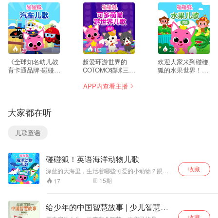
123
162
210
《全球知名幼儿教
超爱环游世界的
欢迎大家来到碰碰
育卡通品牌-碰碰
COTOMO猫咪三兄
狐的水果世界！在
狐！ 是由幼儿教育
弟！活泼有干劲的
碰碰狐的水果世界
APP内查看主播
专家们制作并值得
COCO，聪明有自
里，不仅有草莓少
信赖的儿歌和童
信的TOTO，乐天
女,还有菠萝王子,
话！ 一起来看看深
的小吃货MOMO，
还住着葡萄兄弟等
大家都在听
受全球四千万孩子
听《碰碰狐！可多
各种各样的水果朋
们喜爱的碰碰狐动
萌喵游世界儿
友！ 我们一起来认
感视频吧！》： 灭
歌》，跟随三兄弟
识可爱又清爽的水
儿歌童谣
火的消防车、哔剥
一起走遍全球，尝
果朋友吧？
哔剥勇敢的警车以
遍美食，说说外
及红黄绿颜色的红
语，了解我们神奇
碰碰狐！英语海洋动物儿歌
绿灯歌！ 让孩子在
的地球吧！
碰碰狐汽车儿歌中
收藏
深蓝的大海里，生活着哪些可爱的小动物？跟随
和酷炫的汽车朋友
《碰碰狐！英语海洋动物儿歌》一探究竟吧！小
15
期
17
们一起唱歌并学习
巧可爱的海马、大海里的超级猎手鲨鱼、透明奇
交通规则吧！
妙的海蜇、还有五颜六色的珊瑚！一边听有趣的
儿歌，一边探险神奇的海底世界吧！
给少年的中国智慧故事 | 少儿智慧&
文学童书
收藏