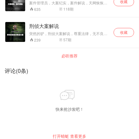
收藏
案件管理员，大案纪实，案件解说，天网恢恢，
疏而不漏。
118
期
635
刑侦大案解说
收藏
突然的驴，刑侦大案解说，尊重法律，无不良导
向，请理性看待。
57
期
239
必听推荐
评论
(
0
条)
快来抢沙发吧！
打开蜻蜓 查看更多