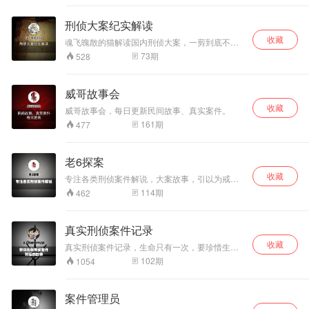
刑侦大案纪实解读
收藏
魂飞魄散的猫解读国内刑侦大案，一剪到底不啰
嗦，让你身临现场。
73
期
528
威哥故事会
收藏
威哥故事会，每日更新民间故事、真实案件。
161
期
477
老6探案
收藏
专注各类刑侦案件解说，大案故事，引以为戒，
警钟长鸣。
114
期
462
真实刑侦案件记录
收藏
真实刑侦案件记录，生命只有一次，要珍惜生
命,，随时随地提高安全意识。
102
期
1054
案件管理员