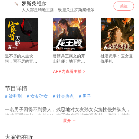
罗斯柴维尔
关注
人人都是蜻蜓主播，欢迎关注罗斯柴维尔
793
27
44
道不尽的人生坎
赘婿兵王爽文的开
桃溪诡事：医女复
坷，写不尽的官场
山祖师！地下世界
仇手札
风流。一代天骄张
王者Satan，做了
APP内查看主播
一凡，放弃了显赫
总裁家的女婿! 全
的家庭背景，只身
网引起潮流！ 横扫
来到一叶小镇，成
各大榜单！ 是连韩
节目详情
了历史上最年轻的
三千都要去学习模
镇长。斗贪平黑整
仿的最强赘婿！ 他
#
被判刑
#
女友孙女
#
社会热点
#
男子
治安，过关斩将求
是那龙王殿之主，
发展，且看他如何
全网最强上门狂
从一介小小的镇
婿！ 全网渠道爆
一名男子因得不到爱人，残忍地对女友孙女实施性侵并纵火，
长，平步青云，直
销！宠妻狂魔张玄
造成严重伤害。事件发生在辽宁省凤城市明亮村，嫌疑人被判
达天听。都说官场
来临！
展开
刑19年。警方调查后认为可能是一起报复性案件，焦点集中在
坎坷，人生渺渺，
前夫周大成身上，但目前仍处于深度昏迷状态。
凭什么他可以醉卧
美人膝，笑看风云
大家都在听