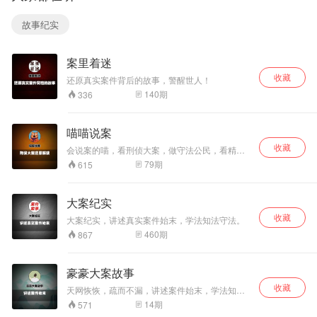
起？情场得意，官
场风流？把酒风含
故事纪实
笑。
案里着迷
收藏
还原真实案件背后的故事，警醒世人！
140
期
336
喵喵说案
收藏
会说案的喵，看刑侦大案，做守法公民，看精彩
故事，懂法律常识。
79
期
615
大案纪实
收藏
大案纪实，讲述真实案件始末，学法知法守法。
460
期
867
豪豪大案故事
收藏
天网恢恢，疏而不漏，讲述案件始末，学法知法
懂法。以案为鉴，警钟长鸣！
14
期
571