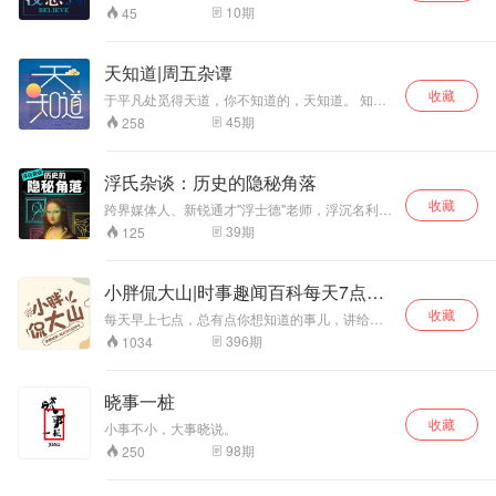
原理击破谣言，给你一个意想不到的真相！以你
10
期
45
想到的开头却未能想的结尾的“万万想到”为线索，
那些传来传去的谣言到底哪个是真哪个是假？通
过我们专业的视角与科学的论证，告诉你最可信
天知道|周五杂谭
的答案。抛弃理论化的言辞更加贴近生活的轻松
收藏
又不失科学的陈述方式，使听众在忙碌之余感受
于平凡处觅得天道，你不知道的，天知道。 知道
科学健康生活的新体验。
分子天纬为你大开脑洞、精彩评说。跟好玩人，
45
期
258
聊有趣事。千里路、万卷书、八方人、百般事。
本专辑由与言文化传播出品，每周五更新
浮氏杂谈：历史的隐秘角落
收藏
跨界媒体人、新锐通才"浮士德"老师，浮沉名利场
二十载，惯见星途明暗，人情冷暖。在这里，浮
39
期
125
士德首次露声，把古往各种阴谋阳谋，今来许多
是是非非浓缩在这张《浮氏杂谈》里，炸裂的口
才、神奇的脑洞，不寻常的世界历史秘闻，带你
小胖侃大山|时事趣闻百科每天7点不
窥见历史人生中的隐秘角落，循迹属于每个人自
见不散
收藏
己的幸福契机。专辑是免费的，开心是宝贵的，
每天早上七点，总有点你想知道的事儿，讲给你
快进来开心开心吧~
听。 说点不敢说的，听点没听过的，要的就是刺
396
期
1034
激。 时事、趣闻、民生、传说、鸡汤、毒舌、画
大饼....... 这碗早点杂烩，我干了，您随意~~ 这里
是小胖侃大山，每天早上七点，与你分享一些，
晓事一桩
这世上发生的事儿。 早安！
收藏
小事不小，大事晓说。
98
期
250