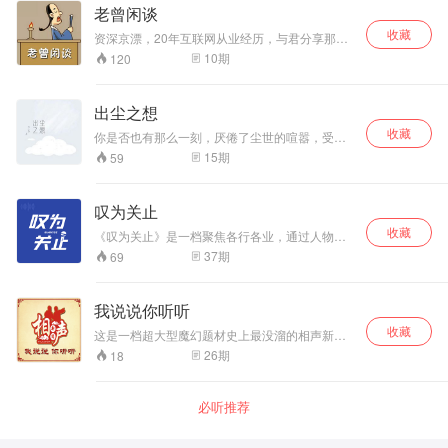
老曾闲谈
收藏
资深京漂，20年互联网从业经历，与君分享那些
有趣的事儿。
10
期
120
出尘之想
收藏
你是否也有那么一刻，厌倦了尘世的喧嚣，受够
了世俗的霓虹。只想关上房门以月光为伴、夜色
15
期
59
为床？ 那不妨卸下烦愁，与我们一起“出尘之
想”，短暂的逃离生活的一地鸡毛，找寻那疲惫不
堪又无处安放的灵魂。
叹为关止
收藏
《叹为关止》是一档聚焦各行各业，通过人物故
事探索千百种人生轨迹的社会生活类访谈播客。
37
期
69
每周二、周四各更新一期，每一期邀请一位行业
人士，畅聊关于工作，关于生活，关于行业发展
相关问题。以幽默、鬼马又接地气的表达方式呈
我说说你听听
现，分分钟爆梗。 “让态度漫游，让观点碰撞，叹
收藏
为关止，聊点新鲜的！”
这是一档超大型魔幻题材史上最没溜的相声新闻
脱口秀节目，将你所见、所闻、所想的一切作为
26
期
18
话题，轻松幽默有内涵，逼格高端能催眠，是居
家旅行必备节目！
必听推荐