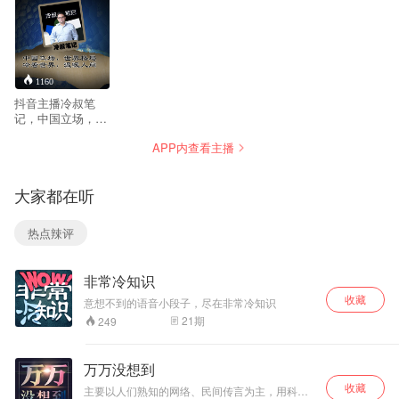
1160
抖音主播冷叔笔
记，中国立场，世
界格局，冷看世
APP内查看主播
界，温暖人间。
大家都在听
热点辣评
非常冷知识
收藏
意想不到的语音小段子，尽在非常冷知识
21
期
249
万万没想到
收藏
主要以人们熟知的网络、民间传言为主，用科学