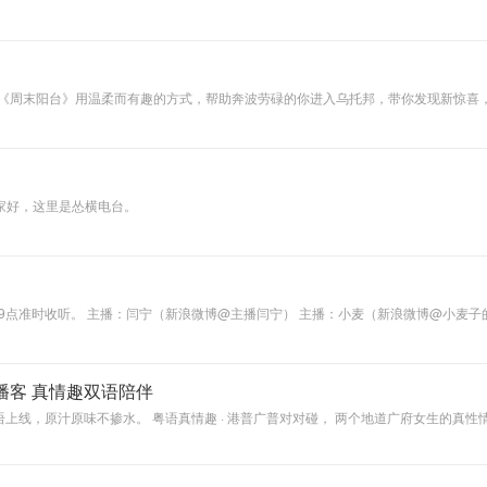
词酷”，用独特的口味解释热点名词，每天两个词；“飞碟唱”，把我唱给你听。
 《周末阳台》用温柔而有趣的方式，帮助奔波劳碌的你进入乌托邦，带你发现新惊喜
爆笑瞬间，探讨漫漫人生的是非观，科普然并卵的冷知识。和你一起聊烟火人间寻常事，
家好，这里是怂横电台。
播客 真情趣双语陪伴
线，原汁原味不掺水。 粤语真情趣 · 港普广普对对碰， 两个地道广府女生的真性情对话
期节目都是一边直播一边录制，欢迎你来到我们的直播间，和我们即时互动，陪我们一起
真诚地拥抱生活！ 部分节目设置付费，是因为我们愿意为“更深入一点、更直接一点 
： · 你在按下“购买”的那一刻，是已经准备好认真听下去的； · 我们在说出这些故
》——听我们聊，也听见你自己。 V听友群：KKFM1314 投稿&合作：KKFM1314@1