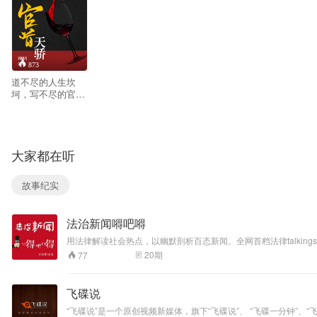
873
道不尽的人生坎
坷，写不尽的官场
风流。一代天骄张
一凡，放弃了显赫
的家庭背景，只身
来到一叶小镇，成
大家都在听
了历史上最年轻的
镇长。斗贪平黑整
治安，过关斩将求
故事纪实
发展，且看他如何
从一介小小的镇
长，平步青云，直
法治新闻嘚吧嘚
达天听。都说官场
坎坷，人生渺渺，
用法律解读社会热点，以幽默剖析百态新闻。全网首档法律talking
凭什么他可以醉卧
20
期
77
美人膝，笑看风云
起？情场得意，官
场风流？把酒风含
飞碟说
笑。
“飞碟说”是一个原创视频新媒体，旗下“飞碟说”、 “飞碟一分钟”