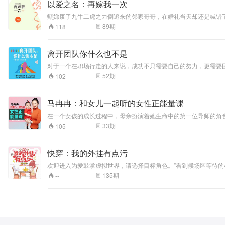
以爱之名：再嫁我一次
甄娣废了九牛二虎之力倒追来的邻家哥哥，在婚礼当天却还是喊错
遭遇了同样伤痛的两个人究竟会擦出怎样的火花呢？两个人突入其
89
期
118
离开团队你什么也不是
对于一个在职场行走的人来说，成功不只需要自己的努力，更需要
够从中了解到团队的重要性，懂得如何去融入团队，如何做到协同
52
期
102
造出巨大的效益。
马冉冉：和女儿一起听的女性正能量课
在一个女孩的成长过程中，母亲扮演着她生命中的第一位导师的角色。女孩
月中，“女性能量”从母亲传递给女儿的文化传统，渐渐失落。曾经，在一个氏族部落中，由所
33
期
105
导师，可以手把手、心连心，为她讲解她作为女人的感受情绪要如
的互动模式；她要如何去塑造自己的人生，确定自己的目标和梦想；她要如何制
能量传承，由资深“女性能量”疗愈导师——马冉冉老师，透过这个
快穿：我的外挂有点污
欢迎进入为爱鼓掌虚拟世界，请选择目标角色。”看到候场区等待
腿..
135
期
--