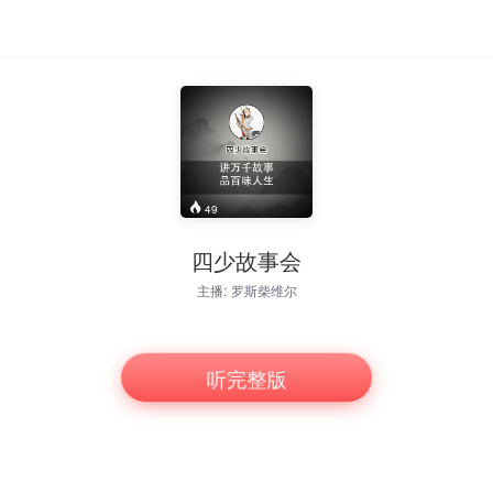
49
四少故事会
主播:
罗斯柴维尔
听完整版