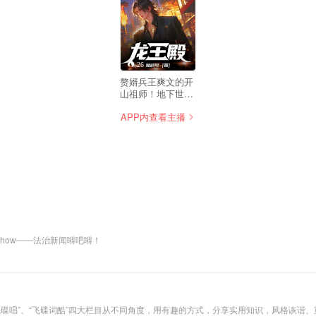
26
赘婿兵王爽文的开
山祖师！地下世界
王者Satan，做了
APP内查看主播
总裁家的女婿! 全
网引起潮流！ 横扫
各大榜单！ 是连韩
三千都要去学习模
仿的最强赘婿！ 他
是那龙王殿之主，
全网最强上门狂
婿！ 全网渠道爆
销！宠妻狂魔张玄
来临！
show——法治新闻嘚吧嘚！
、“飞碟唱”、“飞碟词酷”四大栏目从不同角度，用有趣的方式，分享实用知识，风格诙