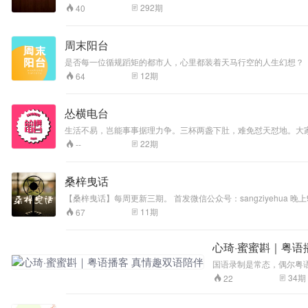
四更新；“飞碟一分钟”，每天一分钟，分享一个实用小知识；“飞碟
292
期
40
周末阳台
是否每一位循规蹈矩的都市人，心里都装着天马行空的人生幻想？
客，由阿卷、辣辣、味美思、Jennifer四位主播分享成长中的
12
期
64
怂横电台
生活不易，岂能事事据理力争。三杯两盏下肚，难免怼天怼地。大
22
期
--
桑梓曳话
【桑梓曳话】每周更新三期。 首发微信公众号：sangziyehua 晚上9点准时收听。 主播：闫宁（新浪微博@主播闫宁） 主播：小麦（新浪微博@小麦子的旅行）。 用10分钟的时间，停下脚步，回头望来时的路，爱和梦
想，请你不要辜负。
11
期
67
心琦·蜜蜜斟｜粤语
国语录制是常态，偶尔粤语上
性情，不矫情！ 我们的每
34
期
22
的经历和感受出发，简单且
说出口的部分。 我们希望
会好好说完。 《心琦·蜜蜜斟