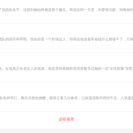
了初恋的名字，没想到她始终都是那个傻瓜。而就在同一天里，有爱情洁癖，却唯独
来的婚姻，是为了忘记彼此的伤痛往事还是命运的一向安排？
团队的指导和帮助。假如你是一个职场达人，你就会知道孤军奋战什么都做不了，只有
合作。要知道，一个的员工只有具备良好的团队意识、积极的沟通能力、强烈的责任
真正长成女人的道路，就是意味着她把母亲曾教导过她的一切“女性能量”智慧，真正在生命中活
有女性长辈向年轻女孩传承女性能量的仪式，也渐渐失落了。 在如今这个时代，大部分女孩长大成人的过程中，缺少一位
何面对；第一次月经来潮的时候，要怎样呵护照顾自己；面对身体发育时，要如何转
定达成目标的策略和行动步骤……这一切，原本应该由母亲或一位女性长辈，教导给我们的女孩儿们。
系列的女性能量课，将每一位女人都需要知道的“女性能量”奥秘，一个一个的说给你听
的各色帅哥们，陶乐乐面色微醺，眼尾泛着几分春色，心旌荡漾险些把持不住。八块腹
必听推荐