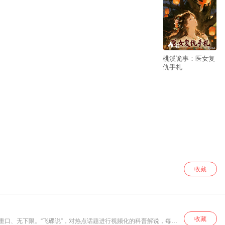
42
桃溪诡事：医女复
仇手札
收藏
收藏
谐、重口、无下限。“飞碟说”，对热点话题进行视频化的科普解说，每周