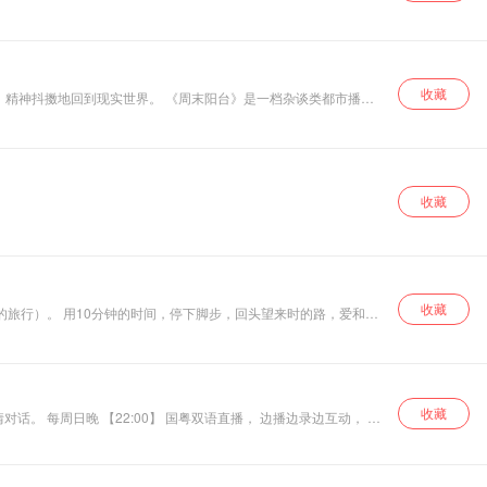
收藏
，精神抖擞地回到现实世界。 《周末阳台》是一档杂谈类都市播
展忙里偷闲开心颜。 不慌不忙，眼里有光。
收藏
收藏
收藏
。 每周日晚 【22:00】 国粤双语直播， 边播边录边互动， 真
录制节目，既能“听我们聊”，也能“被我们读到”。让我们从真实
、 更真切一点”的表达留出安全空间，那里往往有着我们 不想轻易
事和感想的时候，是安心、真诚、被尊重的。 如果你愿意听，我们一定
63.com