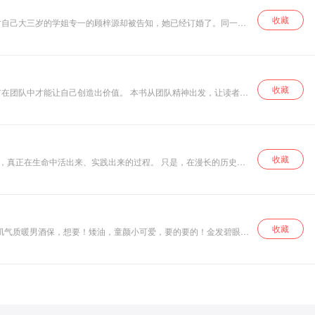
收藏
对自己大三岁的学姐专一的顾梓源却被告知，她已经订婚了。同一天
收藏
在团队中才能让自己创造出价值。 本书从团队精神出发，让读者能
心以及乐于奉献的精神，才能更好地实现自我的价值，才能为企业创
收藏
出来、实践出来的过程。 只是，在漫长的历史岁
女性
变对自己身体意象的理解；在情感萌动时，要如何去定义她跟另一半
 现在，我们重新迎回这种失落的女性
。
收藏
肌气质暖男酒保，想要！矮油，童颜小可爱，要的要的！金发碧眼长