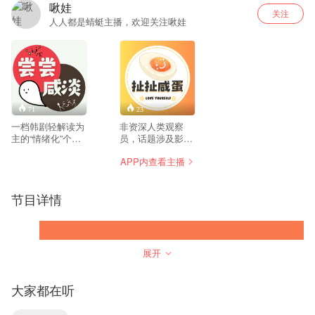
啾娃
关注
人人都是蜻蜓主播，欢迎关注啾娃
71
23
一档韩剧轻解读为
非资深人类观察
主的“情绪化”个人
员，话题涉及影
漫谈播客。 不存在
视、八卦、生活方
APP内查看主播
完全客观，只有相
式、自我成长。 我
对客观！ 从角色、
们如何观察世界，
光影和音符中吸取
观察自我。 永远疯
节目详情
养分 无论我们是否
癫，经常肤浅，偶
观点一致，都是可
尔深刻。 不取悦、
以存在的声音。 ?
不迎合任何人，想
提问?投稿?意见反
我所想，随心表
馈?商务合作：
达。 这一世，投胎
展开
saltiness0218@126.com
为人，我们想炙
热、绚烂！我们要
爱生活，也要爱自
大家都在听
己。 在主流社会的
标准之外，我们是