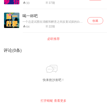
活。 生活永远浪漫，浪漫永远不会过期。 [ 开 放
是异乡同诉.call。请问有什么可以帮到你？ 异乡
37
期
33
时 间 ] 每周日晚 | 固定开放 FLASH快闪 | 不定期
p.s 本期的啾娃是复阳的娃，嘶哑的娃，声音听感较差，请大家
同诉.call是一档专注服务年轻人的泛文化播客，
更新
由大鹅、林林、bobo和一本共同主持。 在异乡，
见谅！
我们共同发现心声相通的奇妙感觉！ 感同身受，
喝一杯吧
不再孤单；异乡故事，与你同行�。从陌生到熟
收藏
悉，听我们分享彼此的故事。每一篇都是心声的
一个总是试图在清醒和醉意之间反复试探的白羊
交流，每一次都是灵魂的共振。 或许，异乡不再
座 一个永远尝试维系表面和平、不允许话头落地
22
期
64
陌生，而是一个与你共鸣的地方。
的天津人 风格迥异 却殊途同归 是异乡游荡的自
由灵魂 是我是你也是你 分享那些喜欢的书/剧/电
影/音乐作品 以他人见自己 也分享那些似是而非
必听推荐
的想法和看法 在碰撞中共同成长 还有那些不曾明
说却不容忽视人生琐事 互相劝慰躺平人生 我是杜
松子 我是头孢 这里是喝一杯吧
评论
(
0
条)
快来抢沙发吧！
打开蜻蜓 查看更多