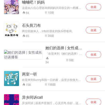
03:29 这个世界原来真的有坏小孩！从未想过初中生的心思如此
蛐蛐吧！妈妈
恢复产前身材的霏菲，和用过上千瓶护肤品、写
缜密
收藏
过上百篇购物指南的老杨，将在这里，和你聊减
这是由八位心理咨询师妈妈共同创立的一档播客
肥/护肤，聊职场/成长，聊婚恋/家庭，聊妈妈身
类节目。欢迎各位吃瓜群众，自我探索爱好者，
10
期
64
05:10 荀子的性恶论体现
份，也聊社会上大小新鲜事。 我再讲两句，希望
人间观察家们光临我们的蛐蛐茶话会。
能做你的深夜充电站，成为你无话不谈的互联网
闺蜜。
06:50 五六岁的小女孩推人致死
石头剪刀布
收藏
08:34 因为不想继续玩兔子，所以切掉兔子的四只脚脚
两位前媒体人，infp好朋友的快乐唠嗑局。
39
期
65
15:47 有些孩子的恶意是与生俱来的，后天的放纵是催化剂，助
长了作恶，甚至深知未成年犯罪处罚的边界
她们的选择 | 女性成长
23:28 如果遭遇到霸凌，我们应该怎么办？
访谈播客
​​「欢迎来到《她们的选择》
收藏
——一档关于25-35岁女性如
33:22 邯郸3名初中生，是不是天生恶人？
9
期
何「自定义」人生的播客。​​ 在
34
这里，我们聊生活、聊选择、
38:04 《未成年人保护法》出现的本意是保护未成年人，让误入
聊那些「别人说很重要，但你
自己拿主意」的事。
迷途的少年迷途知返，而不是成为恶魔的护身符；我们的声音
两室一听
或许微弱，但我们将不遗余力地成为他们的喉舌。
收藏
欢迎来到Sunny和陈一日的家，这里沙发很大很
软，想邀请你坐下喝杯酒，吃杯冰淇淋。 住在两
198
期
158
——
室一厅的我们，在某一天突然诞生了「两室一
听」的想法。 我们想要，把生活里那些细碎微小
【提及影视作品】：《黑暗荣耀》、《少年法庭》
的高光时刻聚集起来，说给你们听。这是我们的
异乡同诉call
小小出口，也希望是陪伴你们观察世界的一条小
【BGM】：Let's Just Fly-Safira.K
收藏
小阶梯。 关上门，走进两室一厅，听我们述说生
异乡同诉 | 跟着声音旅行，心灵共鸣 你好，这里