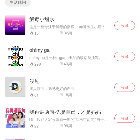
否能创造出另外的
生活休闲
可能？ 这里有我们
感知世界的故事，
真诚分享，像颗咸
解毒小甜水
蛋一样，愿能给大
收藏
这是一档专注于解毒的播客。 赤脚医生小唐：
家的生活带来点滋
女；性乖张，喜逞强，不擅思辨，但爱分享。 蒙
味，总有一颗打动
32
期
15
古大夫巴叔：男；性颓丧，喜抬杠，善于讲理，
你！
不爱嚷嚷 。 不管您是中了 岁月的毒（童年\青年
\中年等）； 人物的毒（老婆\老爹\老板等）； 东
oh!my ga
西的毒（宠物\家具\电脑等）； 事情的毒（结婚
收藏
\上学\毕业等）； 。。。 在每一个浑身发紫的时
oh!my ga是一档由gaga出品的谈话类播客。 每
刻，一定要努力灌下一杯小甜水儿，可以是楼下
期邀请生活有料、品味有趣的朋友做客，通过不
43
期
298
买的可乐，也可也是我们的野路子播客，只要能
一样的生活方式故事、有趣的观点输出，犀利的
解毒就行。 同时，如果您有奇妙的中毒体验和\或
行业观察，为你带来【品质、品味的城市生活方
家传的解毒妙方，也欢迎和我们分享。 邮箱：
式】灵感加餐。 就像gaga门店一样，oh!myga没
【第八颗咸蛋】：本期聊聊“邯郸初中生残忍杀人事件”，在新闻
渡见
kitty5848@126.com
有“目的性”和“正襟危坐的大餐”，“不知道去哪的时
背后，到底是后天教育的缺失还是先天就是恶童。
收藏
候去gaga“---不知道听什么的时候听oh!my ga。
渡人渡己，遇见更好的自己
All Day Chill, 我们秉持全时段享乐主义的生活原
18
期
61
我们无比心疼受害少年，他的生命之花还未迎来绽放，便被无
则, 现在就放松下来，和我们一起喝喝果茶、聊聊
情摘下。梦想、未来，都在一瞬间破灭。他还是个孩子啊，可
天。
凶手也竟然是3个孩子啊！
我再讲两句-先是自己，才是妈妈
收藏
嗨！欢迎大家收听新一期的“我再讲两句” 当十年
——
老网红成了妈，我们的生活发生了什么天翻地覆
99
期
22
的变化？ 欢迎加入@粉红霏菲 和@精明败家女老
【干饭时刻】
杨 的聊天局！ 我们是妈妈，也是自己，更是你们
的互联网姐妹~ 怀孕9个月还有马甲线、产后60天