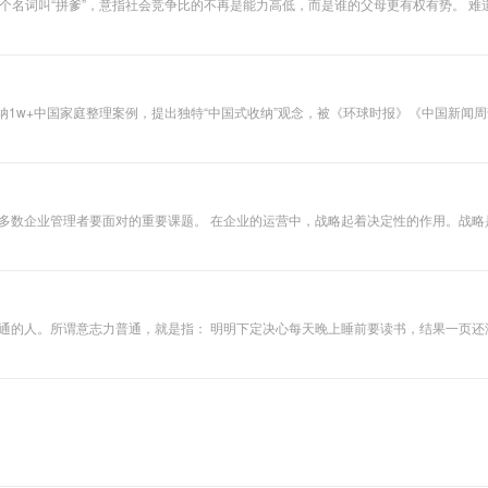
了个名词叫“拼爹”，意指社会竞争比的不再是能力高低，而是谁的父母更有权有势。 
内容，教你学会取舍、塑造能力、内外兼修，走向人生逆袭的第一步。
1w+中国家庭整理案例，提出独特“中国式收纳”观念，被《环球时报》《中国新闻周
大多数企业管理者要面对的重要课题。 在企业的运营中，战略起着决定性的作用。战
生死存亡。具体地说，企业拥有的一切资源，尤其是企业的核心资源——人才，都必
系统，也必须以战略为导向，建立基于企业业务战略的企业人才战略规划与人才培养体
一套符合中国企业运营特点的人才培养体系，并在近年的实践中取得了良好的应用效果
力普通的人。所谓意志力普通，就是指： 明明下定决心每天晚上睡前要读书，结果一页
，又不管不顾了。