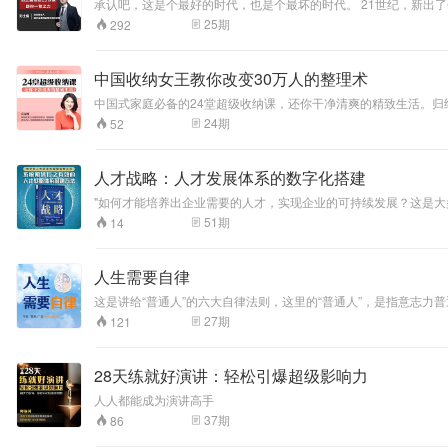
承认吧，这是个最好的时代，也是个最坏的时代。 21世纪，新出
带来“人生逆袭”系列课，基于自己的亲身经历，浓缩成24节课堂
25
期
292
中国收纳女王教你改变30万人的整理术
中国式家庭必备的24堂超级收纳课，还你干净清爽的精致生活。归纳
实操音频，从居家收纳到人生整理，拿回你的生活主动权！
24
期
52
人才战略：人才发展体系的数字化搭建
"如何才能培养出企业需要的人才，实现企业的可持续发展？这是
战略从某个层面上来说，决定了企业的核心竞争力，关系到企业的
51
期
14
增值。因此，以开发、整合和运用人力资源为目的的企业人才培养
丰富的实践经验，他总结了近20年的工作经验和成功案例，提炼了
人生需要自律
这是讲给“普通人”的六大自律法则，这里的“普通人”，是指意志
一响，一翻身又睡了； 明明下定决心不对孩子吼叫，结果脾气上来
27
期
121
28天练就好演讲：轻松引爆超级影响力
人人都能成为演讲高手
37
期
86