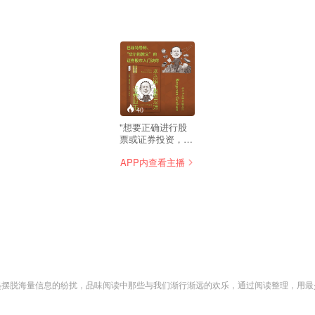
40
"想要正确进行股
票或证券投资，首
先要了解投资和企
APP内查看主播
业到底是怎样运行
的。 在投资中最重
要的到底是什么?
历史的泡沫可以告
诉我们经济的哪些
规律? 投资“小
白”需要了解什么?
如何成为“聪明的投
资者”? 本书中有本
杰明·格雷厄姆
(Benjamin
一起摆脱海量信息的纷扰，品味阅读中那些与我们渐行渐远的欢乐，通过阅读整理，用
Graham,1894-
1976)关于投资的