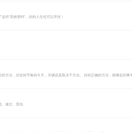
知识和主张。他是
沃伦·巴菲特的投资
导师，投资人眼中
的“华尔街教父”,著
这些“高效密码”，你的人生也可以开挂！
有投资人反复研读
的巨作《聪明的投
资者》。他在书中
邀请读者亲身体会
证券股市的机会与
陷阱，使读者在阅
读本书后能对当代
的投资市场有更深
刻的了解。"
好的方法，但在快节奏的今天，关键还是取决于方法。 好的正确的方法，能够起到事
尬、难过、受伤。