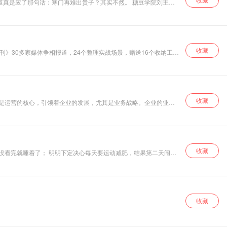
难道真是应了那句话：寒门再难出贵子？其实不然。 糖豆学院刘主编
收藏
刊》30多家媒体争相报道，24个整理实战场景，赠送16个收纳工具
收藏
略是运营的核心，引领着企业的发展，尤其是业务战略。企业的业务
须围绕企业的业务战略有效地开发、整合和运用，以最大化实现资源
系。 本书作者是从事企业人才培养工作近20年的职业人士，具有
。"
收藏
还没看完就睡着了； 明明下定决心每天要运动减肥，结果第二天闹钟
收藏