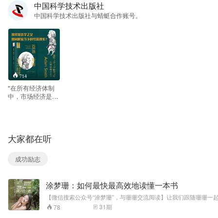
中国科学技术出版社
中国科学技术出版社与蜻蜓合作账号。
714
"在所有经济体制
中，市场经济是如
何运行的? 尽管市
场经济体制存在着
许多的不足，但至
今为止，这还是一
大家都在听
种效率较高的经济
体制。 被称为“经
济学之父”的亚当·
成功励志
斯密(Adam
Smith,1723—
1790) 14岁就考入
涂梦珊：如何最快最高效地读懂一本书
大学，在约300年
前就提出了影响世
【微信搜索公众号“涂梦珊”，与珊珊交流阅读】让我们跟随珊珊
界的自由贸易、市
31
期
78
场经济和劳动分工