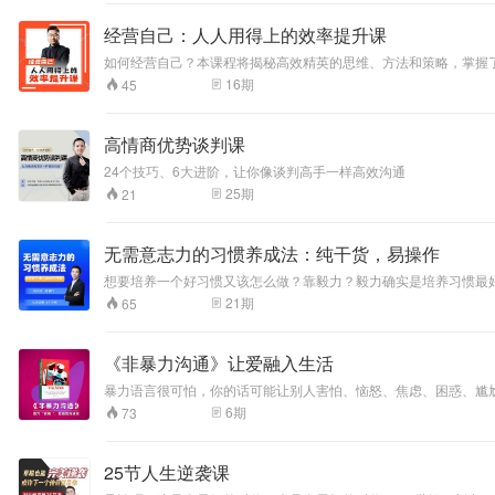
的理论。这本书向
读者细致的讲述了
经营自己：人人用得上的效率提升课
市场经济是如何运
行的，帮助读者把
如何经营自己？本课程将揭秘高效精英的思维、方法和策略，掌握了
握市场经济的相关
16
期
45
知识。"
高情商优势谈判课
24个技巧、6大进阶，让你像谈判高手一样高效沟通
25
期
21
无需意志力的习惯养成法：纯干货，易操作
想要培养一个好习惯又该怎么做？靠毅力？毅力确实是培养习惯最
成，坏的习惯，也能在短期内解决改正。
21
期
65
《非暴力沟通》让爱融入生活
暴力语言很可怕，你的话可能让别人害怕、恼怒、焦虑、困惑、尴
6
期
73
25节人生逆袭课