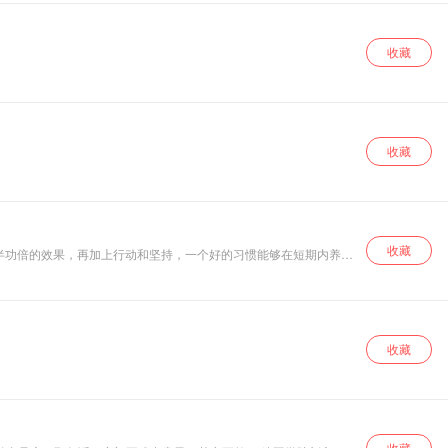
重要的人物，新古
典学派的创始人阿
尔弗雷德·马歇尔
收藏
（Alfred
Marshall，1842—
1924），将以超越
时代的视角，带领
大家了解市场这个
广泛出现在我们生
收藏
活中，却又不被人
所彻底了解的概
念。本书用易于理
解的语言对市场的
含义、市场的种类
和特点、不同市场
收藏
半功倍的效果，再加上行动和坚持，一个好的习惯能够在短期内养
类型的定价原理进
行逐一讲解，希望
能进一步提升各位
读者对经济学的认
知。"
收藏
收藏