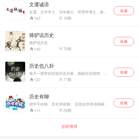
文運诚语
收藏
文運，文学学士、法学硕士、管理学博士，致力
于真学实修以及优秀传统文化的传播。 通过《大
19
期
147
学》、《尚书》、《史记》等著作为线索来讲述
历史人物，以口述以及资料为主要表现手法，生
动的还原了尧、舜等帝王的德行。
骑驴说历史
收藏
骑驴说历史
73
期
140
历史也八卦
收藏
每天一期带你挖掘历史内幕，揭秘历史隐情。用
幽默的语言，轻松的态度带你穿越古今中外，在
77
期
137
这里，真相只有一个！
历史有聊
收藏
国学不枯燥，历史很有聊。 这是由华亲池独家推
出的一档综合趣味性和真实性的历史节目，每期5
24
期
111
分钟，给你无聊的碎片时光加点料！ 每周二、
五、日开聊！
必听推荐