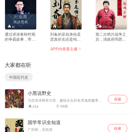
45
127
123
通过讲述春秋时期
刘备的皇叔身份是
第二次鸦片战争之
的争霸故事，带大
货真价实还是纯属
后，清政府同西方
家走进一段影响中
虚构，张角发动黄
列强签订了一系列
APP内查看主播
国两千年历史走向
巾起义，造反的水
不平等条约，中国
的战争——城濮大
平有多高，怒鞭督
的半殖民地半封建
战，让大家静观晋
邮的那个人究竟是
化进一步加深。而
大家都在听
楚争霸之后的中
张飞还是刘备，白
清朝的封建斗争却
国。纪老师用他的
门楼上刘备劝说曹
并未因此而停止，
语言风格，让历史
操杀死吕布，果真
为何说身处北京的
中国近代史
在听众面前生动上
是忘恩负义吗，关
恭亲王奕䜣反而因
演。
羽千里走单骑，过
祸得福，母凭子贵
五关斩六将是戏说
的西太后最大的敌
小黑说野史
还是事实，诸葛亮
人又是谁？更多精
为什么不选择实力
彩节目，尽在《张
收藏
为您讲述稀奇古怪、趣味丛生的各类逸闻趣事、
雄厚的曹操，反而
鸣正解鸦片战
乡野传闻、民间传说,展示不一样的历史，更有
48
期
434
选择了寄人篱下的
争》。
趣、更荒谬的历史典故、帝王野史、宫廷争斗。
刘备，本书是一部
近期追更，敬请关注，听友请勿评论。 微/信/公/
众/号：小黑说野史 投稿邮箱：
别出心裁的三国历
国学常识全知道
99795788@qq.com 听友QQ群：1643120
史名人新传类作
收藏
品。 演播：罗兵
广积粮，高筑墙