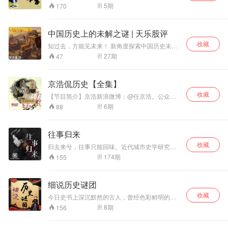
5
期
170
中国历史上的未解之谜 | 天乐股评
收藏
知过去，方能见未来！​ 新角度探索中国历史未解
之谜。在参考大量文献资料、考古发现的前提
27
期
47
上，从帝王、后宫、政界、军事、名人、科技、
文化、风俗等方面入手，全方位展现历史谜题。
播出时间：每晚8点。 主播简介：自创大数据高
京浩侃历史【全集】
低点研判法，曾担任某上市公司证券部经理，13
收藏
年股市遨游，看透股市沉浮。每天发布收评分析
【节目简介】京浩新浪微博：@任京浩。公众微
报告，准确研判行情！
信：任京浩。扣扣粉丝群：415110584 。百家讲
6
期
88
的我都谈 你不懂的我来说 说什么 说说那段尘封
已久的历史 妙趣横生 笑谈历史 京浩侃历史 准备
好了吗 开始上课啦！听友互动群：277072910/
往事归来
电台招聘群：277072003/新浪微博：士兵小站音
收藏
乐台/公众微信：sbxzyyt/只有你想不到的，没有
归去来兮，往事只能回味。近代城市史学研究者
你听不到的，士兵小站，你我的心灵驿站。
何遇，带你穿越时空，开启往事之门，解读民国
174
期
155
演艺圈，漫谈北洋八卦志，重构80年代记忆拼
图。每周一、三更新，想和主播交流，加V
:qingtingFM_TJ . 更多精彩内容，关注我们的V X
细说历史谜团
公号：倾听天津（qingtingTJZ）。更多的天津，
收藏
用听的。
今日史书上深沉默然的古人，曾经色彩鲜明的生
活过。卿一带你拂去历史的尘烟，颠覆被误传的
8
期
156
定论，从细微之处解读，还原历史真实的色彩。
感谢你的喜欢。