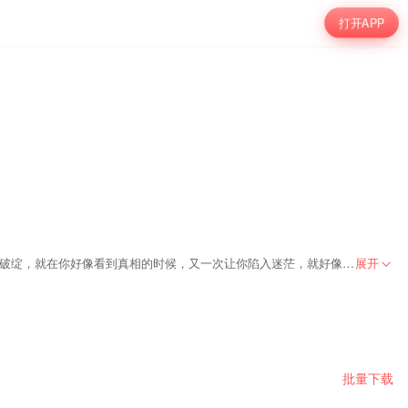
打开APP
民间鬼狐精怪传说，伴你每个不眠夜！ 这里的故事层出不穷，这里的奇闻神秘诡异 高质量的鬼故事，开始像一片平静的湖水，隐约透露着不安，却又毫无破绽，就在你好像看到真相的时候，又一次让你陷入迷茫，就好像......是什么在一步步引导你走入画好的圈套中...... 主播精心准备了超全类型民间鬼故事，多年探索着东北民间广为流传的灵异事件，在这午夜十分，为大家娓娓道来......氛围演绎直击内心，刺激不断，让人细思极恐，不寒而栗。 月黑风高夜 ，悬疑鬼怪季，一桩桩诡异的事件正在发生......走进东北灵异世界，每晚一个不同的奇闻异事伴你入夜，给你带来全新的震撼刺激，体验别样人生。
展开
批量下载