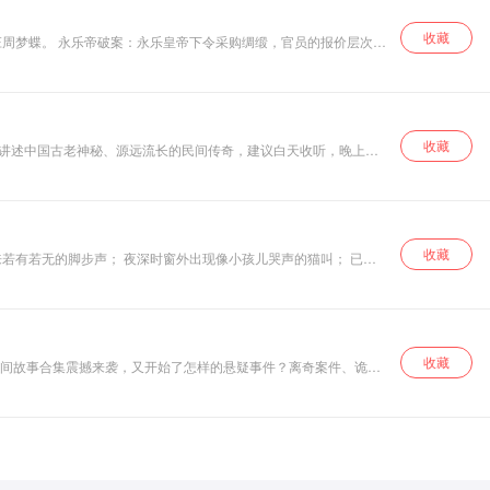
收藏
个个扣人心弦的惊奇故事 一个个震
收藏
，讲述中国古老神秘、源远流长的民间传奇，建议白天收听，晚上听
怀古的幽思也是一种极大的精神享受
收藏
来若有若无的脚步声； 夜深时窗外出现像小孩儿哭声的猫叫； 已空
场合，多种时空惊悚而离奇的故事。优质主播带你身临其境，进入黑
面纱，告诉你，真实世界中的恐怖早已漠视了人民所定义的极限。
收藏
民间故事合集震撼来袭，又开始了怎样的悬疑事件？离奇案件、诡异
恐怖、不可思议的一些小故事。你真的要听吗？心脏不好和胆子小的
。