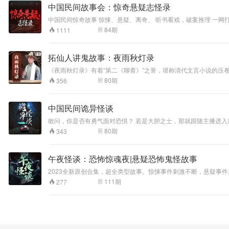
中国民间故事会：惊奇悬疑志怪录
中国民间惊奇故事 惊悚、悬疑、离奇、 听书看戏，破案推理 一网打尽 书生偶遇桃花村：穷书生进京赶考，误入世外桃源桃花村，姑娘美艳绝伦，书生庄周梦蝶。 永乐帝破案：永乐皇帝下令采购绸缎，官员的
齐，究竟谁虚报金额？ 黄鼠狼报恩：东北黄仙显灵，算命求财看因缘，样样皆准，大仙来袭！ 民间故事会，趣闻故事2022精编合集。 人物形象鲜活，故
84
期
1111
绝，民间故事多神秘诡谲 亮点一：民间传说与推理破案，孰真孰假认真辨 亮点二
撼心灵的教育警示 听中国民间传奇故事，跟着葫芦哥一起探案，
拓仙人讲鬼故事：夜雨秋灯录
《夜雨秋灯录》有着“第二《聊斋》”之誉，堪称清代文言小说的
了甚是可怕！ 在听故事的同时引爆你的想象力。用的是中国人思
80
期
356
中国民间诡异怪谈
敢问，你是否有勇气面对恐惧？ 若是大胆之士，那就跟随主播进入
置多年的楼上传来诡异莫名的弹珠落地声； 学校厕所被封掉的楼
80
期
343
暗，感受心脏在胸腔内跳动的节奏，享受惊吓，进入令人毛骨悚然的
午夜怪谈：恐怖惊魂夜|悬疑恐怖鬼怪故事
2023全新原创合集，超全类型故事。惊悚事件刺激不断，悬疑事
哭声，一桩桩一件件，忍不住想一探究竟。 本专辑午夜怪谈惊魂
111
期
277
人千万不要看！ 优质悬疑故事主播逗号讲故事精彩演绎，极具氛