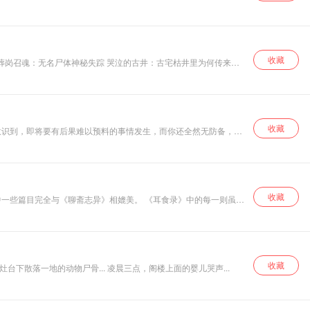
悟及处世哲学，带
领我们踏上《道德
经》的智慧之旅。
从老子的传奇人生
出发，探讨为何要
收藏
学习《道德经》。
深入剖析 “什么是
道”，领悟 “无为非
不为” 的深意，体
会 “非淡泊无以明
志” 的境界，感受
收藏
意识到，即将要有后果难以预料的事情发生，而你还全然无防备，
“得道者无烦恼” 的
从容，理解 “守中
即是顺应规律” 的
智慧，认识 “道是
三观” 的内涵，品
味 “上善若水” 的魅
收藏
斋志异》相媲美。 《耳食录》中的每一则虽短
力。
趣。 《耳食录》用语简洁明快，颇有意趣。人物对话相当简洁,可以
物,而且使物具有了充分的人的内涵，更重要的是寄寓于物的外壳的不
收藏
下散落一地的动物尸骨... 凌晨三点，阁楼上面的婴儿哭声...