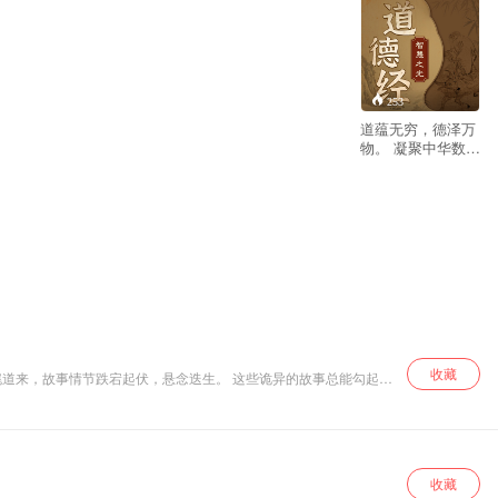
253
道蕴无穷，德泽万
物。 凝聚中华数千
年道德智慧精髓。
破解人生、职场、
商场处世之秘。 探
寻人生真谛，迈向
至善之境。 《道德
经》是中国古代道
家经典，由老子所
著，是一部充满深
邃智慧的语录集。
分为道经和德经两
篇，涵盖宇宙、人
生、道德、政治等
收藏
诸多方面。本专辑
精讲《道德经》道
经部分。 研习国学
禅学多年的如云老
师，以其深厚的学
收藏
识与丰富的人生感