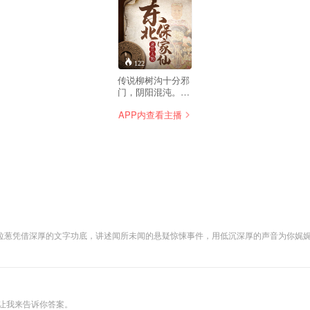
122
传说柳树沟十分邪
门，阴阳混沌。我
七岁那年被野狼叼
APP内查看主播
进柳树沟，从此历
经磨难... 我的家是
一个不大不小的山
村，叫刘家镇。村
子四面环山，只有
两条通往外界的道
路，一条在村北，
越过北面的山梁，
穿过山上浓密的松
树林地，弯弯曲曲
的通往县城。另外
一条，在村西南，
折，环环相扣，惊险刺激不停歇。
途径两座山连接处
的一条山沟 ，沟里
长满了大大小小、
老老少少的柳树，
所以叫“柳树沟”。
让我来告诉你答案。