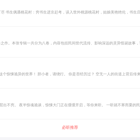
报价层次不
事情节立体 说书演义，抽丝剥茧细细道来 三大亮点让你无法拒
：2022全新精编合集，独家内容全网首播。 亮点三：男女皆宜，深夜陪伴，胆小鬼也敢听的故事。 一
感受每一个案件故事背后的那一段鲜为人知动机和人心。
压卷之作。本张专辑一共分为八卷，内容包括民间世代流传、影响深远的灵异怪诞故事
维，讲述那些神怪鬼狐，在悠闲的时光中，品一杯茶，听拓仙人全新的经典之作，聊发
这个惊悚诡异的世界！ 胆小者，请绕行。 你是否经历过？ 空无一人的街道上背后传
层惊现朵朵白纸花； 睡前不得不听的鬼故事，本专辑包含了乡村、学校、医院等多种
世界，墓地里鬼魂的盛宴，凶宅里怨灵的呼唤，华灯下百鬼的夜行......揭开真相的
件层出不穷。 夜半惊魂诡谈，惊悚大门正在缓缓开启，等你来听。 一听就不寒而栗的
夜，恐怖之处就在于贴近生活，让人感觉真实发生的，是人们口口相传的怪谈、灵异、
围感，全方位满足你的猎奇心理，带你进入恐怖惊悚世界，寻找埋在故事下的人情冷暖
必听推荐