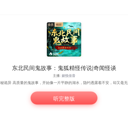
327
东北民间鬼故事：鬼狐精怪传说|奇闻怪谈
主播:
娱悦佳音
听完整版