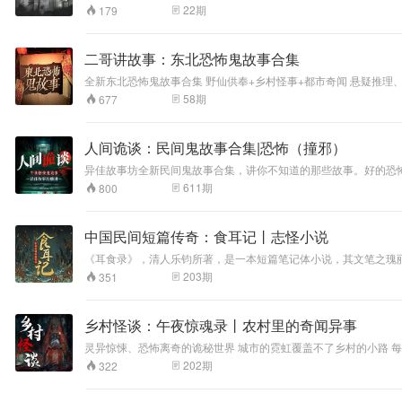
直被民间热传的五
22
期
179
大圣身，将汇聚本
书齐庇金明、共佑
东北。 本书立志于
二哥讲故事：东北恐怖鬼故事合集
教育人、感化人，
全新东北恐怖鬼故事合集 野仙供奉+乡村怪事+都市奇闻 悬疑推理、灵异惊悚、奇闻怪谈 应有尽有，刺激不断 大仙守护：死去的老
崇尚正义、反对邪
异哭声？ 灵异加油站：无人车辆将驶向何方？ 高质量的恐怖故事，开始像一片平静的湖水，隐约透露着不安，却又毫无破绽。直到泛起丝丝涟漪，在恐惧中等待着难以预料的事情发生，层层递进，真相才慢慢浮出水
恶。以寓教于乐于
58
期
677
面…… 看仙家手段，听民间怪事。就在今夜，踏上一场惊险刺激之
一体的传统评书艺
术形式，为您亲情
讲述。 那么金明又
人间诡谈：民间鬼故事合集|恐怖（撞邪）
和五家身圣有何渊
异佳故事坊全新民间鬼故事合集，讲你不知道的那些故事。好的恐
源呢？欲知后事如
这，才是最恐怖的。 恐惧不一定来自于故事，也可能是来自于人的经历与内心，或许，当你听了第一遍没觉得有什么，可如果仔细揣摩的话，也许你会发觉，它……就在你身边…… 是真？是假？由你来判断，跟着
611
期
800
何，听我慢慢道来
我……我带你去聆听这个世界的另一面……
… …
中国民间短篇传奇：食耳记丨志怪小说
《耳食录》，清人乐钧所著，是一本短篇笔记体小说，其文笔之瑰丽，构思
小,但各具面目,各隐理趣。精巧的艺术构思从多侧面反映了明末清
203
期
351
从对话中感受到说话者的音容笑貌,了解人物性格,体会人物的内心
是神或者妖的心灵，而是现实的人的心灵。这种模式在作品中所塑
乡村怪谈：午夜惊魂录丨农村里的奇闻异事
灵异惊悚、恐怖离奇的诡秘世界 城市的霓虹覆盖不了乡村的小路 每到
202
期
322