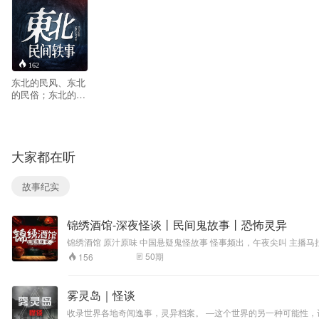
162
东北的民风、东北
的民俗；东北的乡
土气息、东北的人
情世
故。
本书是以八十年代
大家都在听
农村为时代背景。
根据我国东北广为
流传着的一些民间
故事纪实
的精彩传说，精心
编撰，逐一表述。
主要描述了男主人
锦绣酒馆-深夜怪谈丨民间鬼故事丨恐怖灵异
公金明的坎坷人生
之路。从少年到中
锦绣酒馆 原汁原味 中国悬疑鬼怪故事 怪事频出，午夜尖叫 主播马拉葱凭借深厚的文字功底，讲述闻所未闻的悬疑惊悚事件，用低沉深厚的声音为你娓娓道来，故事情节跌宕起伏，悬念迭生。 这些诡异的故事总能勾起人
年的传奇成长经
们的好奇心，让人忍不住一探究竟......故事有料，有逻辑，有曲
50
期
156
历。以淳朴逼真的
描述，巧妙运用。
将人世间的善、
雾灵岛｜怪谈
恶、美、丑依一展
现。 届时，五位一
收录世界各地奇闻逸事，灵异档案。 —这个世界的另一种可能性，