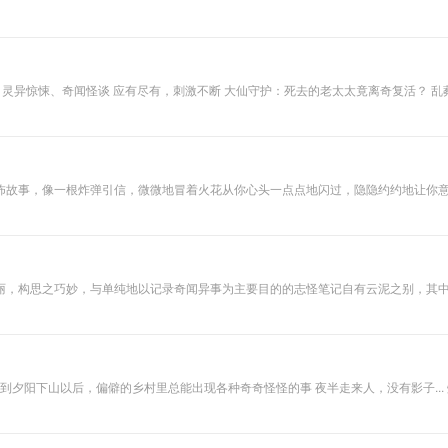
相传柳树沟是个乱
葬岗，经常发生一
些稀奇古怪的吓人
的事，所以很少有
人从这里走，除了
太太竟离奇复活？ 乱葬岗召魂：无名尸体神秘失踪 哭泣的古井：古宅枯井里为何传来灵
一些年纪大的人以
外，几乎没人知道
旅。
柳树沟通往哪里。
村子里只有百余户
人家，分为上下两
个生产队，西边
怖故事，像一根炸弹引信，微微地冒着火花从你心头一点点地闪过，隐隐约约地让你
的，是下生产队，
我们通常叫“下
队”，下队的居民，
大多是蒙古族，姓
包的最多，是大
户。而我们家住在
之巧妙，与单纯地以记录奇闻异事为主要目的的志怪笔记自有云泥之别，其中一些篇目完全与《聊
东边的“上队”，大
初丰富多彩的社会生活,且其构思精巧，在琐屑、平凡之中见深刻，在离奇、怪诞中含理
多都姓刘，也基本
感。 《耳食录》中波澜诡橘的想象力是古代笔记小说中璨若星河的瑰宝。将人幻化为
上都有一些能数得
造的人物形象轻松、自由,给你带来新的美感和想象空间。
上来的亲戚关系...
夕阳下山以后，偏僻的乡村里总能出现各种奇奇怪怪的事 夜半走来人，没有影子... 灶台