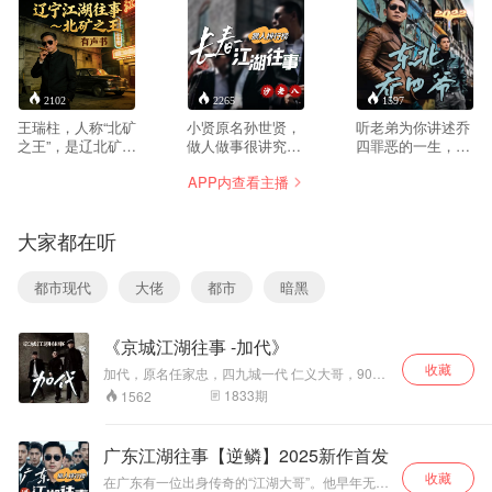
2102
2265
1597
王瑞柱，人称“北矿
小贤原名孙世贤，
听老弟为你讲述乔
之王”，是辽北矿区
做人做事很讲究，
四罪恶的一生，每
江湖中极具传奇色
因此在道上的名声
晚六点，不见不
APP内查看主播
彩的人物。 他出身
以“仁义”著称。 号
散！
底层，早年混迹矿
称长春天字号一把
区，凭借过人胆识
大哥(仁义大哥)，
大家都在听
与狠辣行事风格，
当时在长春是一呼
在鱼龙混杂的矿山
百应。有一个传
圈子里迅速站稳脚
言： 小贤出殡当天
都市现代
大佬
都市
暗黑
跟。从普通矿工到
撒的纸钱全是真正
掌控一方矿脉的江
的票子， 而不是冥
湖大佬， 他靠的是
币。孙世贤在长春
《京城江湖往事 -加代》
敢打敢拼的劲头和
属于超然般的存
对兄弟的重情重
在， 他究竟是怎么
收藏
加代，原名任家忠，四九城一代 仁义大哥，90年
义，手下追随者众
崛起的？又是怎么
代独闯深圳，外号 “深圳王",香港悍匪张子强的拜
1833
期
1562
多，在辽北一带声
覆灭的？ 接下来听
帖兄弟！ 加代大哥一生南征北战，朋友遍天 下，
名赫赫。 巅峰时
我给大家讲长春一
能够做到为朋友两肋插刀，在九十 年代算是四九
期，他纵横矿区内
城江湖的天花板级人物。 听老弟为你讲述加代大
把大哥孙世贤的 江
广东江湖往事【逆鳞】2025新作首发
哥的传奇一 生，喜欢听的留个关注，每天晚上6
外，游走于利益纷
湖始末，喜欢听的
收藏
点 持续更新！
争与江湖恩怨之
留个关注， 每天晚
在广东有一位出身传奇的“江湖大哥”。他早年无