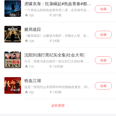
江湖的故事，二叔说，他们这行一定要少说多
虎啸东海：狂枭崛起#热血青春#都市
听，从对方的话里找破绽。而且他们有一套秘
传奇
收藏
诀，可无论我百般央求，二叔始终没有说出来，
一个来自山村的热血青年郑二虎，在东海市这片
他说一旦泄露出去，可能会害了很多人...... 直到
繁华与黑暗交织的土地上， 如何一步步从懵懂少
321
期
155
有一天，一个妖娆抚媚的女人，找到了二叔......
年成长为令人闻风丧胆的狂枭。他身怀绝技，性
格刚烈，面对家族恩怨、江湖仇杀、爱情纠葛，
他从不退缩，以一双铁拳和一颗不屈的心，在东
赌局迷踪
海市掀起了滔天巨浪。从街头混战到商场博弈，
收藏
从校园风云到黑道争霸，郑二虎用他的智慧和勇
《赌局迷踪》以赌场为熔炉，淬炼出人性、欲望
气，书写了一段属于自己的传奇故事
与救赎的深刻命题。陈默因生活所迫沦为老千，
24
期
128
王豹等人被贪婪异化，林悦却于黑暗中坚守善
意，多面人物群像撕开人性伪装，警示欲望对人
性的侵蚀与重塑 。 欲望是推动剧情的致命引擎。
沈阳刘涌打黑纪实全集|社会大哥|
陈默为救母踏入赌局反被吞噬，王豹对权财的贪
收藏
婪化身恶势力，人物在欲望漩涡中迷失，最终自
今天，我要为各位揭开一段尘封已久的往事，那
食恶果，印证“贪念如渊，越陷越深”的生存真相。
是一段发生在1997年，奉天城中的传奇故事。那
1330
期
710
救赎之路在黑暗中亮起微光。陈默在周叔、林悦
时的奉天，正崛起着一位社会大哥，人称“二哥”刘
帮助下挣脱赌局，回归家庭；林悦以善意守护人
涌，江湖上亦称其为涌哥。我将带您走进他的世
性美好，诠释自我救赎与互相拯救的双重意义。
界，讲述他如何从一位平凡之人，成长为令人闻
铁血江湖
而正义与邪恶的终极对决中，王豹伏法，陈默新
风丧胆的社会大哥，历经无数生死考验，最终脚
生，传递出正义必胜、迷途知返犹未晚的信念，
收藏
踏黑白两道，书写下辉煌的篇章。故事始于20世
这是一部现代山东黑帮20年的隐秘发展史。20世
激励人们向光而行。
纪末的沈阳，那是一个被黑帮势力阴霾笼罩的年
纪80年代，正值国家严打，待业青年元庆、向春
142
期
152
代。
满、胡金、古大彬因为一次斗殴被判入狱。在狱
中，元庆因种种原因与人结怨。刑满后，元庆伺
机报复的同时，对方也在寻找机会复仇。于是，
必听推荐
双方展开一场血腥的江湖混战…… 这里有青春的
激情与梦想，有现实的血与火。火热的激情与冷
酷的现实相遇，迫使他们转入畸形的人生，以冷