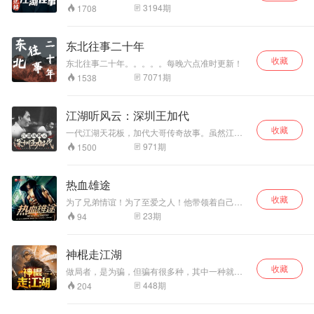
间，与各方势力周
名，被邻里唤作“小贱仔”， 生活贫苦，以带小孩
上六点持续更新！
3194
期
1708
捡破烂为生，他在艰难中起步。短短十几年间，
旋博弈， 成为黑白
于国内外积累起几十亿美元的巨额资产。其财富
两道都不敢轻视的
背后，是庞大的灰色产业。 故事将从1975年起，
存在。他的一生，
东北往事二十年
深度剖析他贫苦的出身、对权力的极度渴望， 以
交织着兄弟情义、
收藏
及如何在违法犯罪的道路上一步步走向“辉煌”与落
东北往事二十年。。。。。每晚六点准时更新！
利益争夺与江湖规
末， 为您揭开一段不为人知的江湖传奇背后的真
矩， 见证了辽北矿
7071
期
1538
相，本故事由靓仔播讲， 每晚六点，不见不散！
山最动荡也最辉煌
的年代。本故事真
实还原王瑞柱从底
江湖听风云：深圳王加代
层崛起、 登顶称王
收藏
一代江湖天花板，加代大哥传奇故事。虽然江湖
到最终落幕的传奇
不再有加代，但关于加代的光辉岁月还在继续，
971
期
1500
人生，揭开一段尘
如今回看加代的一生，恍如大梦一场，那段热血
封多年的辽宁矿区
澎湃的传奇人生和仁义故事，无不激荡着那一颗
江湖往事。
颗重情重义江湖人的心。加代的一生，为北京和
热血雄途
深圳乃至全国江湖画上了浓墨重彩的一笔！
收藏
为了兄弟情谊！为了至爱之人！他带领着自己的
一帮生死兄弟踏上了热血征途！用血与泪铺就了
23
期
94
一条走向巅峰强者的王者之路！
神棍走江湖
收藏
做局者，是为骗，但骗有很多种，其中一种就是
打着算命的幌子，这种称谓神棍，也是千门中的
448
期
204
一类。 捞偏门、断头局、剪刀煞、奇门遁甲、起
死回生，人心欲望永无止境！ 这是一个关于诈骗