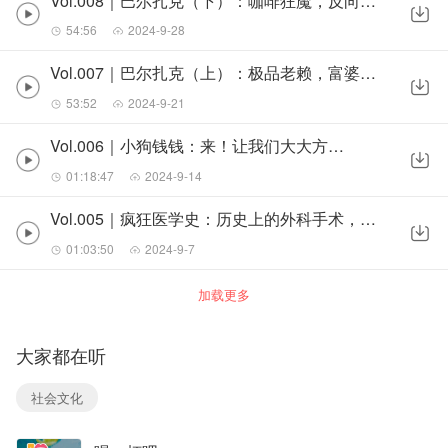
Vol.008｜巴尔扎克（下）：咖啡狂魔，反向创业鬼才，零内耗一人公司，人间喜剧的作者
54:56
2024-9-28
Vol.007｜巴尔扎克（上）：极品老赖，富婆收割机，金牛座大犟种，人间喜剧作者
53:52
2024-9-21
Vol.006｜小狗钱钱：来！让我们大大方方聊钱
01:18:47
2024-9-14
Vol.005｜疯狂医学史：历史上的外科手术，刮骨疗毒只能算入门操作！
01:03:50
2024-9-7
加载更多
大家都在听
社会文化