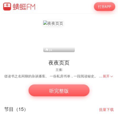
打开APP
24
夜夜页页
主播:
借读书之名闲聊的杂谈播客。 一份私房书单，一段阅读秘史。 夜已深，咱聊几页？ 从一本书聊起，遨游全宇宙。 夜夜读书，页页精彩。 欢迎订阅，欢迎交流～
展开
一档以阅读撬动生活的泛知识类播客。
听完整版
买书爱好者，读书拖延癌。
节目（15）
批量下载
愿和大家一起，
从一本书聊起，遨游全宇宙。