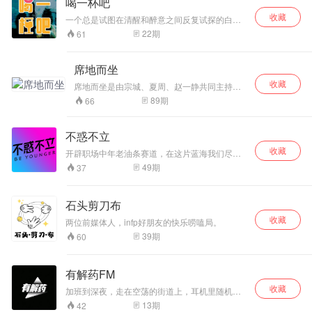
喝一杯吧
收藏
一个总是试图在清醒和醉意之间反复试探的白羊
座 一个永远尝试维系表面和平、不允许话头落地
22
期
61
的天津人 风格迥异 却殊途同归 是异乡游荡的自
由灵魂 是我是你也是你 分享那些喜欢的书/剧/电
影/音乐作品 以他人见自己 也分享那些似是而非
席地而坐
的想法和看法 在碰撞中共同成长 还有那些不曾明
收藏
说却不容忽视人生琐事 互相劝慰躺平人生 我是杜
席地而坐是由宗城、夏周、赵一静共同主持的
一档泛文化类播客。我们以创作者为主体，坚
松子 我是头孢 这里是喝一杯吧
89
期
66
持独立发声，聚焦于公共议题和文化作品，只
说真话，不说套话。同时，我们邀请不同领域
的创作者，分享他们的实践与方法。
不惑不立
收藏
开辟职场中年老油条赛道，在这片蓝海我们尽情
遨游。 这是一档三个中年男人用力思考轻松谈笑
49
期
37
的播客。 在职场和中年生活中给出我们朴素入世
温情有趣的观点和立场。 每一期都试图给到你能
量和思考，至少我们为此努力。 三位主播早已过
石头剪刀布
而立，仍喜欢万事瞎胡闹；虽年近不惑，却活成
收藏
社会边角料。三个老友进化三种形态，一席谈话
两位前媒体人，infp好朋友的快乐唠嗑局。
吐露万象感概。 欢迎大家订阅收听《不惑不立》
39
期
60
主播介绍： 老吴：42岁，东北人在无锡，老财
务，行业冥灯，正寻找下一个要干垮的公司标的
老张：39岁，湖南小镇做题家，落户深圳，异地
有解药FM
打工，曾荣获全公司年度报销总额前十荣誉 老
刘：37岁，上海土著，ENFJ+射手，家道中落，
收藏
加班到深夜，走在空荡的街道上，耳机里随机播
市场营销领域甲乙丙方都干过，活全
放的音乐也无法驱散心底的孤独；周末窝在家
13
期
42