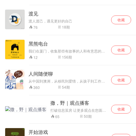
里，刷着朋友圈里别人的热闹生活，却不知道该
找谁聊聊天 —— 成年人的孤独，总是在这些细碎
的时刻突然“破防”。​ 别担心！“有解药” 来了！这
渡见
里没有晦涩难懂的大道理，只有像老朋友唠嗑一
收藏
样的温暖陪伴。每期节目就像一杯热乎的奶茶；
渡人渡己，遇见更好的自己
也像一颗甜甜的糖，把生活的苦用欢笑声化于无
18
期
76
形。​ 不管是挤地铁、做家务，还是失眠到天
亮......来吧，戴上耳机，让 “有解药”陪你把孤独慢
慢酿成温暖，让我们用最接地气的聊天，把生活
黑熊电台
的苦慢慢熬成甜，成为你对抗孤独的专属解药。
收藏
我们在厦门，收集那些有故事的人和有意思的
事。音乐、体育、电影、动漫，美食、互联网，
156
期
12
新媒体，我们什么都要一一聊过去，欢迎收听及
转发。 *2019年单期节目得到媒体「播客一下」
推荐 *2020年获xmly全国「播客大赛」泛文化组
人间随便聊
三等奖 Logo generated by DesignEvo
收藏
从中国到澳洲，从移民到爱情，从孩子到工作，
我们聊的不只是生活，而是每个成年人都绕不开
54
期
360
的现实与迷茫。 在这里，80后的我们一起探索身
份认同、文化适应、职场挑战和家庭关系。偶尔
感慨，偶尔吐槽，更多时候是以过来人的视角分
撒，野｜观点播客
享那些你可能也正在经历的困惑。 欢迎加入我们
收藏
的碎碎念，找到一些熟悉的共鸣，听听别人的故
打破信息茧房 让更多观点在您面前
事，想想自己的生活。
自由流淌 兼听则明，从不盲从
50
期
65
开始游戏