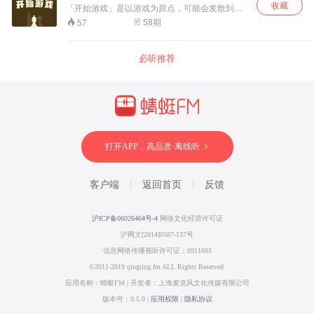
收藏
「开始游戏」是以游戏为原点，可能会发散到各
种话题的闲聊播客。 主要成员为两名女性游戏玩
58
期
57
家&前游戏策划&游戏实况UP，分别是：1号玩家
西北、2号玩家秦少言。 这里是给「非典型玩
家」的存档点，无论在哪里，按下START键，就
必听推荐
可以开启一场冒险。 本节目适合—— ✅ “轻中重
度玩家”：无需精通3A大作（但精通的话我服你）
✅ “喜+1党”：买了就是玩了 ✅ “等等党”：犹豫就
会白给
打开APP，高品质·离线听
客户端
返回首页
反馈
沪ICP备06026464号-4
网络文化经营许可证
沪网文[2014]0587-137号
信息网络传播视听许可证：0911603
©2011-2019 qingting.fm ALL Rights Reserved.
应用名称：蜻蜓FM | 开发者：上海麦克风文化传媒有限公司
版本号：9.5.0 |
应用权限
|
隐私协议