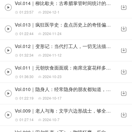
Vol.014｜柳比歇夫：古希腊掌管时间统计的神，将人生每一秒利用到极致，每天睡十小时
01:23:57
2024-12-1
一份私房书单，一段阅读秘史。
Vol.013｜疯狂医学史：盘点历史上的奇怪偏方药，干净又卫生嗷朋友们！
01:22:44
2024-11-24
夜夜读书，页页精彩。
Vol.012｜变形记：当代打工人，一切无法描述之痛苦的终极嘴替
01:32:34
2024-11-12
欢迎各位听众老爷 欢迎订阅，欢迎交流～
Vol.011｜元朝饮食面面观：南席北宴花样多，红白喜事一条龙，宫廷宴会还有dress code
01:36:30
2024-10-23
Vol.010｜隐身人：经常隐身的朋友都知道，这个技能容易感冒！
01:22:19
2024-10-17
Vol.009｜老人与海：文学六边形战士，够全人类充满电
01:27:14
2024-10-7