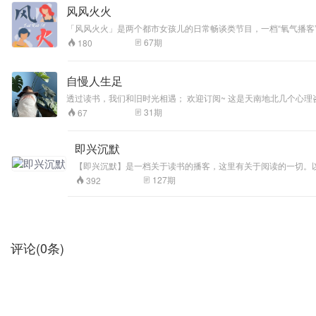
风风火火
「风风火火」是两个都市女孩儿的日常畅谈类节目，一档“氧气播客”。我们炽烈地爱和成
成长、与爱、与生活本身有关的一切话题。我们坦诚分享，也期待不同观点的碰撞。 我们想成为你慵懒放松时的背景音乐、疲惫困顿时的移动电源、探索美妙世界时的拍立
67
期
180
去探索、去感受。 世界就是我们的游乐场，一起来玩吧！ ?‍?节目主播 Jasmine: 底色是旺盛的好奇心和乐观主义，热爱网球/户外/晒太阳，去过更宽阔更明亮的生活（全网同名：jaswanders） 带鱼：热爱人间的体验家，
寰宇瑜伽和营养学爱好者，探索身心平衡的艺术，传播/快消/大健康赛道（全网同名：带鱼Yuyi） ?联系我们 进听友群，微信：hi_lively 商务合作，微信：FFHH
马拉雅/荔枝/QQ音乐/网易云音乐/Apple Podcast/Spotif
自慢人生足
透过读书，我们和旧时光相遇； 欢迎订阅~ 这是天南地北几个心理咨询师聚到一起聊读书的节目； 这里可以了解到心理咨询师的日常所思所想所感的。 节目内容已同步荔枝、B站、小宇宙、喜马拉雅、QQ音乐、网易音
乐、苹果播客等，欢迎订阅~
31
期
67
即兴沉默
【即兴沉默】是一档关于读书的播客，这里有关于阅读的一切。
127
期
392
评论
(
0
条)