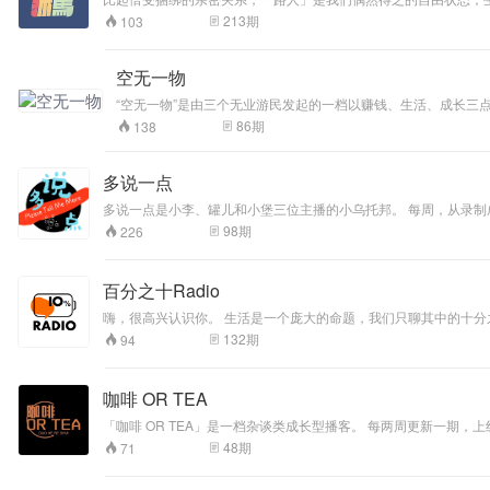
有更多路人）在此闲聊，或
213
期
103
空无一物
“空无一物”是由三个无业游民发起的一档以赚钱、生活、成长三
86
期
138
多说一点
多说一点是小李、罐儿和小堡三位主播的小乌托邦。 每周，从录制成为相聚，从讨论成为倾听，从辩论成为分享。 是繁忙工作的一个出口，是中年危机的一瓶解忧酒，也是对生活思考的一个记录。 我们会从影视剧、文
98
期
226
百分之十Radio
嗨，很高兴认识你。 生活是一个庞大的命题，我们只聊其中的十分之一。 《百分之十Radio》是一档不拘泥于具体领域，随意畅聊生活的播客，由胡辛束和帕洛马尔共同主持。你可以收听到一些独
无意义的浪漫观点，或许你还可以收听到一些特殊嘉宾的声音与观
132
期
94
咖啡 OR TEA
「咖啡 OR TEA」是一档杂谈类成长型播客。 每两周更新一期
是我们的主旋律； 结识志趣相投的朋友是我们的小确幸。 在这里，
48
期
71
记，多喝热水！