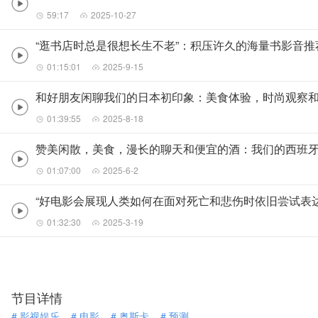
59:17
2025-10-27
“逛书店时总是很想长生不老”：积压许久的海量书影音
01:15:01
2025-9-15
和好朋友闲聊我们的日本初印象：美食体验，时尚观察
01:39:55
2025-8-18
赞美闲散，美食，漫长的聊天和便宜的酒：我们的西班
01:07:00
2025-6-2
“好电影会展现人类如何在面对死亡和悲伤时依旧尝试表达
01:32:30
2025-3-19
节目详情
#
影视娱乐
#
电影
#
奥斯卡
#
预测