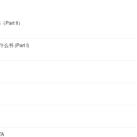
rt II）
(Part I)
A