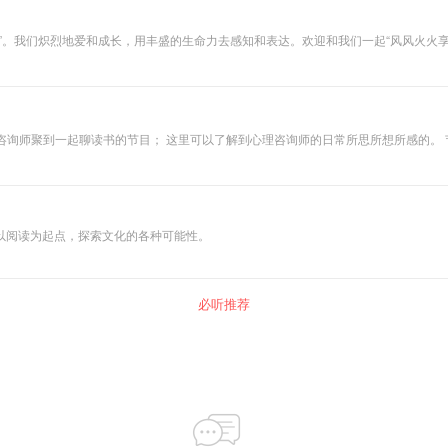
长，用丰盛的生命力去感知和表达。欢迎和我们一起“风风火火享受人生”！ 在这里，我们聊与自己、与他人、与世
得、平凡普通日子里的冰镇起泡酒。 去经历、
-01 听友来信，邮箱：hi_lively@163.com 欢迎在小宇宙/喜
y/微信公众号和豆瓣等平台订阅和收听，期待与你连接
以阅读为起点，探索文化的各种可能性。
必听推荐