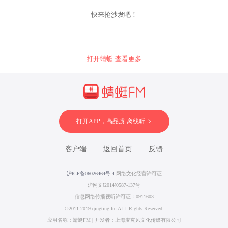
快来抢沙发吧！
打开蜻蜓 查看更多
打开APP，高品质·离线听
客户端
返回首页
反馈
沪ICP备06026464号-4
网络文化经营许可证
沪网文[2014]0587-137号
信息网络传播视听许可证：0911603
©2011-2019 qingting.fm ALL Rights Reserved.
应用名称：蜻蜓FM | 开发者：上海麦克风文化传媒有限公司