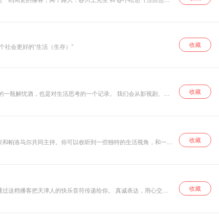
收藏
社会更好的“生活（生存）”
收藏
学作品、游戏等文化产品出发，聊聊那些我们生命中重要的组成部分，自我，工作，亲密关系，家人…… 希望通过声音，可以链接到更多想从生活的水底，探出头，深吸一口气的你。 有话想说？那就多说一点！
收藏
收藏
望通过这档播客把天津人的快乐音符传递给你。 真诚表达，用心交流
参与！ 感谢聆听「咖啡 OR TEA」，在忙碌的日子里，不要忘