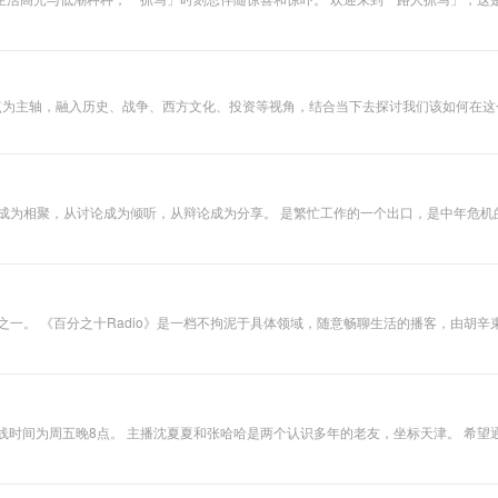
人际种种，或生活琐事。 生活如走马，相逢是路人。 既然遇到了，聊个天再走吧。
点为主轴，融入历史、战争、西方文化、投资等视角，结合当下去探讨我们该如何在这个
特的生活视角，和一些
点。我们适当讨论，适当争执，争取周更。
，上线时间为周五晚8点。 主播沈夏夏和张哈哈是两个认识多年的老友，坐标天津。 希
我们每期都会围绕着一个主题，分享经历、谈论观点、展开辩论。 愿我们的进步，有你的