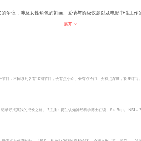
引发的争议，涉及女性角色的刻画、爱情与阶级议题以及电影中性工作
展开
目，会有点小众、会有点冷门、会有点深度，欢迎订阅。 播客主要发布平台在小宇宙/蜻蜓FM/荔枝，RSS链接同步更新
小宇宙、苹果播客、喜马拉雅、蜻蜓FM 、荔枝FM、Spotify 、Podtail，rephoni
。 欢迎来到「路人抓马」，这是一档周更的播客，两个路人：@川上先生 和 @小松悠（当然也许