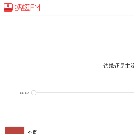
边缘还是主
00:03
不丧