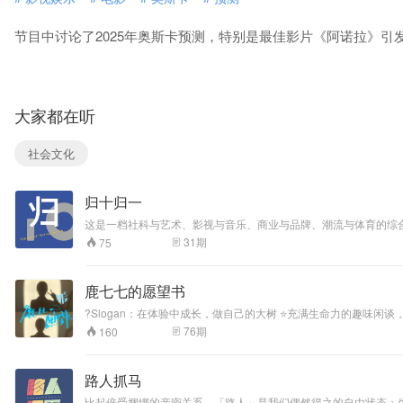
节目中讨论了2025年奥斯卡预测，特别是最佳影片《阿诺拉》
大家都在听
社会文化
归十归一
这是一档社科与艺术、影视与音乐、商业与品牌、潮流与体育的综合节目，不同系列各有10期节
苹果podcast/网易云音乐/喜马拉雅/QQ音乐
31
期
75
鹿七七的愿望书
?Slogan：在体验中成长，做自己的大树 ⭐充满生命力的趣味闲谈，记录寻找真我的成长之路。 ?主播：荷兰认知神经科学博士在读，Stu Rep。INFJ + ?女孩的升级打怪之旅。 ✌不定期更新的鹿七七始终相信走着走着花
就开了。希望我们一起赏花。“鹿七七的愿望书”小红书、微博等多平台同名。播客在
76
期
160
网易云音乐等多平台同步。 ?欢迎大家订阅栏目和同名小红书、微信公众号。更新顺序：公众号➡️小宇宙➡️小红书。公众号文章尽量保持多更啦，有很多鹿七七关于生活的多维感受分享和阅读观影感悟。 ✨串台可小宇宙
或小红书私信，期待与大家交流
路人抓马
比起倍受捆绑的亲密关系，「路人」是我们偶然得之的自由状态；生活高光与低潮种种，「抓马」时刻总伴随惊喜和惊吓