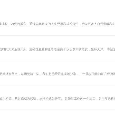
内容的播客。通过分享真实的人生经历和成长领悟，启发更多人自我觉醒和向内探索，拥抱真实自
和喜马拉雅等平台订阅，全平台同步更新中 : ) 官方账号：自我进化论播客（抖音/小红书/视频号） 主播：颜晓静Athena（公众号/小红书/抖音）
，上线时间为周五晚8点。 主播沈夏夏和张哈哈是两个认识多年的老友，坐标天津。 希
我们每期都会围绕着一个主题，分享经历、谈论观点、展开辩论。 愿我们的进步，有你的
客节目，每周更新一集。我们想尽量最真实地分享，二十几岁的我们正在经历着的生活是什么样子的。 在这里
同人的不同生活方式。我们的目的是，不把天聊死。以及，让你和朋友也有聊不完的天。 同时也欢迎关注
务联系whatyouneedoffice