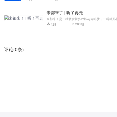
来都来了 | 听了再走
来都来了是一档散发着多巴胺与内啡肽，一听就开心的沪上都市播客。 主播是两位生活在上海的职场女性，分别是爱讲故事爱武侠爱疗愈的
Nicole。 我们讨论人如何在喧嚣中创造宁静，在时代洪流中保持独立，在社会情绪中舒缓生活，在日常消耗中积攒心力，在生命土壤中长出自我。 我们追求以独立之精神立于天地，放开阔之心量面对时
283
期
428
评论
(
0
条)