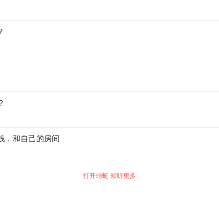
？
？
钱，和自己的房间
打开蜻蜓 倾听更多