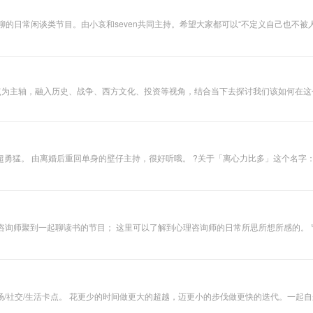
聊的日常闲谈类节目。由小哀和seven共同主持。希望大家都可以“不定义自己也不被
点为主轴，融入历史、战争、西方文化、投资等视角，结合当下去探讨我们该如何在这个
难以跳脱日常的惯性感受；
，也在寻求一种平衡。以一种局外视角，看到两者间的张力和距离，
作为普通人的我们，才能更接近心灵的自由。 ?媒体、商务合作请联系微信：rdlswl23333 微博：@壁仔happyBB 邮箱：rendanleiwood11@gmail.com
社交/生活卡点。 花更少的时间做更大的超越，迈更小的步伐做更快的迭代。一起自来卷，科学
写过书的母胎INTJ-A/最懂互联网的B端营销负责人/最懂汽车的自我成长类主播 小红书&微博&微信视频号：破罐不摔播客