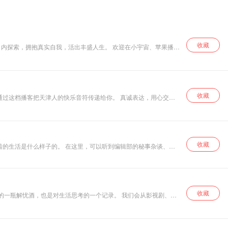
收藏
我，活出丰盛人生。 欢迎在小宇宙、苹果播客
收藏
望通过这档播客把天津人的快乐音符传递给你。 真诚表达，用心交流
参与！ 感谢聆听「咖啡 OR TEA」，在忙碌的日子里，不要忘
收藏
，可以听到编辑部的秘事杂谈、年
我们的公众号@我要
收藏
学作品、游戏等文化产品出发，聊聊那些我们生命中重要的组成部分，自我，工作，亲密关系，家人…… 希望通过声音，可以链接到更多想从生活的水底，探出头，深吸一口气的你。 有话想说？那就多说一点！