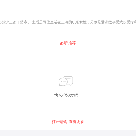
小太阳丸籽，和有8年海外生活经历爱开拓爱广袤世界的
代，用爱美之目光流连万物，用强烈的能量探寻自由。 我们用最简单的方式说最真诚的话，一起陪你走过人间风雨，看遍大
必听推荐
快来抢沙发吧！
打开蜻蜓 查看更多