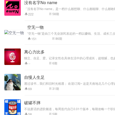
没有名字No name
「没有名字No name」是一档什么都想聊、什么都能聊、什么都敢
58
期
222
空无一物
“空无一物”是由三个无业游民发起的一档以赚钱、生活、成长三
86
期
151
离心力比多
独立、自足、爱。记录女性在具体生活中的心理成长，超细腻，也超勇猛。 由离婚后重回单身的壁仔主持，很好听哦。 ?关于「离心力比多」这个名字： 「离心力」是一种惯性力，代表我们
「力比多」源于精神分析学中的概念，既一种本能，一种力量，是人的心理现象发生的驱动力。 我们在日常的惯性和真实内心的驱动力之间，既有拉扯
6
期
--
自慢人生足
透过读书，我们和旧时光相遇； 欢迎订阅~ 这是天南地北几个心理咨询师聚到一起聊读书的节目； 这里可以了解到心理咨询师的日常所思所想所感的。 节目内容已同步荔枝、B站、小宇宙、喜马拉雅、QQ音乐、网易音
乐、苹果播客等，欢迎订阅~
31
期
69
破罐不摔
不说废话的进阶频道，每周迭代自己0.01个版本，每期攻略一个职场/
5
期
58