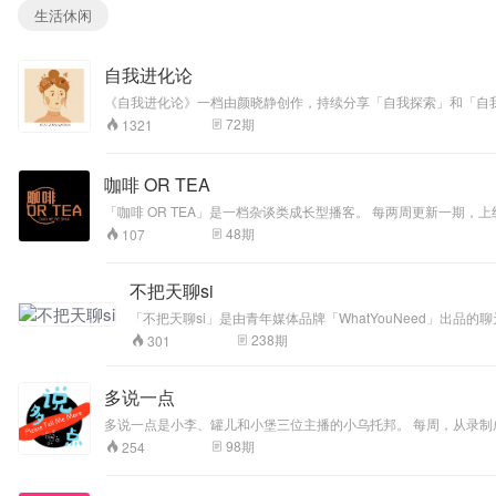
生活休闲
自我进化论
《自我进化论》一档由颜晓静创作，持续分享「自我探索」和「自我成长」
72
期
1321
咖啡 OR TEA
「咖啡 OR TEA」是一档杂谈类成长型播客。 每两周更新一期
是我们的主旋律； 结识志趣相投的朋友是我们的小确幸。 在这里，
48
期
107
记，多喝热水！
不把天聊si
「不把天聊si」是由青年媒体品牌「WhatYouNeed」出品的聊天类播
轻人说出来太小不说又憋得慌的生活烦恼、90 后的感情职场经历、以及不
238
期
301
WhatYouNeed。 无论是什么形状的你，都可以在这里成为我们 ｜ 商
多说一点
多说一点是小李、罐儿和小堡三位主播的小乌托邦。 每周，从录制成为相聚，从讨论成为倾听，从辩论成为分享。 是繁忙工作的一个出口，是中年危机的一瓶解忧酒，也是对生活思考的一个记录。 我们会从影视剧、文
98
期
254