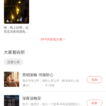
16
嗨，晚上好啊，这
里是深夜情感电台
——爱神的树洞，
APP内查看主播
我是主播格陵兰岛
的小精灵。作为一
个热衷于浪漫主义
大家都在听
的文艺青年，我愿
永远相信，爱是世
间最浪漫的事情。
恋爱心理
近期我将在夜色
下，为您诵读那些
饱含爱意的情书，
营销策略 书海听心
希望您可以在爱的
氛围里慢慢入睡，
收藏
漫步书海之畔，倾听心灵之声，解读成年人情感
做个好梦。
世界的酸甜苦辣。​
16
期
97
深夜说晚安
收藏
每天一篇美文，每天一个故事 和你谈感情的人很