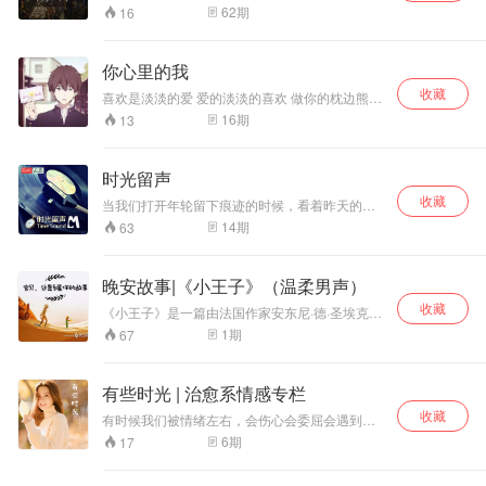
多，最懂你的只有我 每晚10点，“鲸鱼星球”wx
62
期
16
号，陪你说晚安
你心里的我
收藏
喜欢是淡淡的爱 爱的淡淡的喜欢 做你的枕边熊
QQ1091782715
16
期
13
时光留声
收藏
当我们打开年轮留下痕迹的时候，看着昨天的片
段，有一些相遇，随时光沉淀在心里；也有一些
14
期
63
回眸，戏还不曾结束，灯光已阑珊。似水流年，
看不透的永远是缘落起灭；时光荏苒，无法抹去
的是心里记忆，逝去的情谊如风中花絮，已不知
晚安故事|《小王子》（温柔男声）
飘向何方？这世间有多少人将你忘记，就有多少
收藏
人将你记起。看过多少日出日落；擦肩多少人来
《小王子》是一篇由法国作家安东尼·德·圣埃克苏
人往，我们唯有珍惜一路看风景的人，释然擦肩
佩里于1942年写成的儿童文学短篇小说。 作者以
1
期
67
而过的背影，让心灵不去纠结这些缘起缘落，时
小王子的孩子式的眼光，透视出成人的空虚、盲
光留声，留下回忆。
目、愚妄和死板教条，用浅显天真的语言写出了
人类的孤独寂寞、没有根基随风流浪的命运。该
有些时光 | 治愈系情感专栏
书也表达出作者对金钱关系的批判，对真善美的
收藏
讴歌。 本专辑我将以声音的方式带你走进小王子
有时候我们被情绪左右，会伤心会委屈会遇到一
的世界，希望它能给你的人生带去温暖！
些问题 《有些时光》专辑精选有价值的故事美文
6
期
17
温柔陪伴你，给予更多鼓励与治愈的力量 播出时
间：周一、周四、周六晚 我在时光深处，默默地