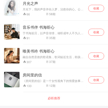
等你到来。 主播介绍： 臭美的君大大，毕业于中
月光之声
国传媒大学 热爱朗读与播音，希望能够通过我的
收藏
声音与故事分享，给你们带去一丝温暖和力量！
月光下，我的声音伴你入梦，治愈你的心。公众
平台：月光之声。微博@云筱丶月光之声
58
期
66
音乐书伴 书海听心
收藏
于书海拾贝，以声音传情，倾听成年人不为人知
的情感故事。​
35
期
91
唯美书吟 书海听心
收藏
融合自然音效的歌谣集，歌词贴近生活，助孩子
在聆听中建立对世界的认知。
37
期
307
房间里的信
收藏
《房间里的信》是一个女性视角下的情爱故事。
情爱是亲爱，有爱之情，也可以特指男女之间的
12
期
133
爱情。 在情爱的世界里，有身体的欲望，也有柏
拉图的精神爱恋。 它比爱情宽泛许多。 一个女人
在15楼房间里的纪录，以书信方式写给不同的
必听推荐
人，包括不同的自己。 这是一个诉说和倾听同步
进行的过程，是个偶尔时空错乱，偶尔现实尘埃
的过程。 这些收信的主角，你也许找不到他是身