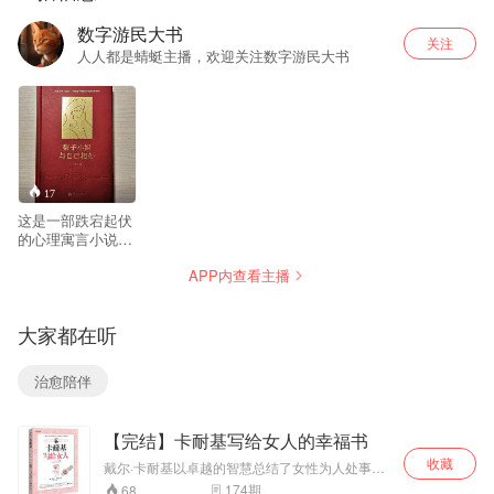
数字游民大书
关注
人人都是蜻蜓主播，欢迎关注数字游民大书
17
这是一部跌宕起伏
的心理寓言小说，
作者试图向读者揭
APP内查看主播
示，在经济增长放
缓，竞争日趋激烈
的社会环境下，如
大家都在听
何摆脱令人疲惫不
堪的精神内耗，找
到与自己的相处之
治愈陪伴
道。我读完之后，
收获不仅仅是这
些，书中绝妙的语
【完结】卡耐基写给女人的幸福书
言对人生各个不同
侧面的描述得非常
收藏
戴尔·卡耐基以卓越的智慧总结了女性为人处事应
精彩。
当具备的基本技巧。 卡耐基指出：女人获得成功
174
期
68