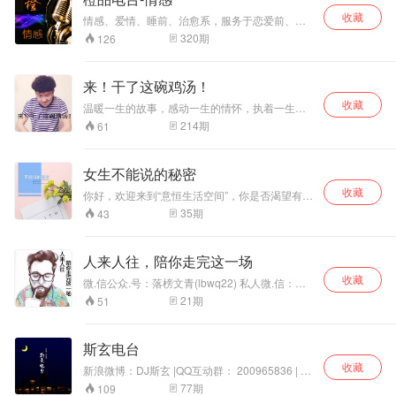
怕拒绝而委屈自己时，让这些充满力量的声音陪
伴你 —— 原来真正的勇气，不是从不被讨厌，而
收藏
情感、爱情、睡前、治愈系，服务于恋爱前、恋
是纵然可能被讨厌，依然敢坚定地活出自己。愿
爱中、恋爱后的你。向前工作室荣誉出品
320
期
126
你在聆听中读懂：人生的答案，藏在 “不怕被讨
厌” 的底气里。​
来！干了这碗鸡汤！
收藏
温暖一生的故事，感动一生的情怀，执着一生的
信念！每当夜幕降临，因为或主观或客观的原因
214
期
61
暂时无法实现自己的梦想而在床上辗转反侧的时
候，你需要的是一碗充满能量的心灵的鸡汤，告
诉自己：天空飘过五个字，这都不是事儿！来，
女生不能说的秘密
干了这碗鸡汤！让我们咬紧牙关继续奋斗！
收藏
你好，欢迎来到“意恒生活空间”，你是否渴望有那
么一个人，可以和他分享你的秘密，他不仅能做
35
期
43
个很好的倾听者，更能给你一些中肯的建议，我
愿意做你的男闺蜜，我是意恒,搜索“意恒生活空
间”就可以了，向我倾诉或寻求帮助请加
人来人往，陪你走完这一场
djmeanings
收藏
微.信公众.号：落榜文青(lbwq22) 私人微.信：
lbwq20 人来人往，陪你走完这一场
21
期
51
斯玄电台
收藏
新浪微博：DJ斯玄 |QQ互动群： 200965836 | 微
信订阅号：sixuanfm
77
期
109