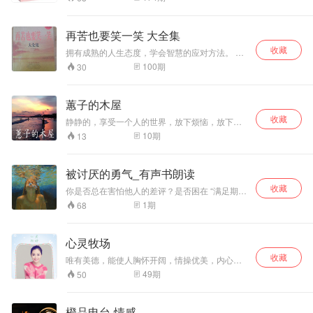
和幸福的要点在于自尊、自重、勇气和信心，从
而获得人生的快乐。 任何女人，只要灵活、明智
地运用本书方法，就可以越过许多障碍，最终拥
再苦也要笑一笑 大全集
有幸福、快乐、如意的人生。
收藏
拥有成熟的人生态度，学会智慧的应对方法。 幸
福与快乐的终极秘密。 痛苦或是快乐，取决于你
100
期
30
的心态。 再重的担子，笑着也是挑，哭着也是
挑。 再不顺的生活，微笑着撑过去了，就是胜
利。 人生难免有坎坷，再苦也要笑着活。
蕙子的木屋
收藏
静静的，享受一个人的世界，放下烦恼，放下一
切想要忘记的事，放空自己，聆听属于自己的声
10
期
13
音，第一次，用于做自己不敢做的事，第一次，
尝试不敢尝试的事。相信自己永远都是最棒的。
被讨厌的勇气_有声书朗读
收藏
你是否总在害怕他人的差评？是否困在 “满足期
待” 的牢笼里不敢前行？这本风靡全球的心理学佳
1
期
68
作，将为你揭开勇气的真相。我们以温柔朗读拆
解阿德勒心理学的核心智慧，带你看懂 “课题分
离” 如何斩断人际羁绊的枷锁，明白 “自我接纳”
心灵牧场
不是妥协而是觉醒，学会在他人的评价体系外，
收藏
建立属于自己的人生坐标。书中没有复杂的理论
唯有美德，能使人胸怀开阔，情操优美，内心平
堆砌，只有贴近生活的案例与指引：从摆脱过去
衡，灵魂愉悦。 微信公号：鹿鸣悠悠 主播：鹿小
49
期
50
束缚到处理当下人际关系，从破解自卑情结到拥
姐
抱真正的自由，每一段解读都像一场温和的心灵
对话。当你在深夜为他人目光焦虑时，当你因害
橙品电台-情感